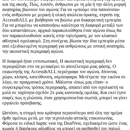
και της ακοής. Πώς, λοιπόν, άνθρωποι με τη μία ή την άλλη μορφή
αναπηρίας βιώνουν τον αγώνα; Για να «μπούμε στα παπούτσια»
ενός ανθρώπου με μερική ή ολική απώλεια όρασης, experts της
AccessibALL με βοήθησαν να βιώσω μια διαφορετική εμπειρία.
Για να μπορέσω να κατανοήσω καλύτερα τη διαφορά μεταξύ των
δύο καταστάσεων, αρχικά παρακολούθησα έναν αγώνα όπως θα
τον παρακολουθούσε κανείς στην τηλεόραση, με τον κλασικό
αθλητικό σχολιασμό. Στη συνέχεια, βίωσα την ίδια εμπειρία μέσα
από εξειδικευμένη περιγραφή για ανθρώπους με οπτική αναπηρία,
την ακουστική περιγραφή αγώνα.
Η διαφορά ήταν εντυπωσιακή. Η ακουστική περιγραφή δεν
περιοριζόταν στο να μεταφέρει το αποτέλεσμα μιας φάσης. Ο
εκφωνητής της AccessibALL περιέγραφε τον αγώνα, δίνοντας
χώρο, κίνηση, κατεύθυνση, ατμόσφαιρα. Μετέτρεπε την εικόνα σε
λόγο, σε πραγματικό χρόνο. Μάλιστα -όπως μας είπαν- ο
συγκεκριμένος τρόπος περιγραφής, απαιτεί από τον σχολιαστή να
μιλά σε ταχύτητα σχεδόν 2x μιας κανονικής ομιλίας. Και εκεί έγινε
σαφές πως η γλώσσα, όταν χρησιμοποιείται σωστά, μπορεί να γίνει
εργαλείο πρόσβασης.
Ωστόσο, η στιγμή που κράτησα περισσότερο από όλη την ημέρα
ήρθε αμέσως μετά, με την τεχνολογία απτικής επικοινωνίας.
Φόρεσα το ειδικό haptic vest της DeafVest, σχεδιασμένο ώστε ένας
κωφός ή βαρήκοος φίλαθλος να μπορεί να αισθανθεί τον παλμό