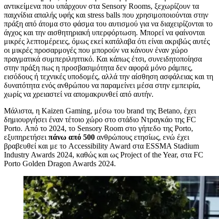
αντικείμενα που υπάρχουν στα Sensory Rooms, ξεχωρίζουν τα
παιχνίδια απαλής υφής και stress balls που χρησιμοποιούνται στην
πράξη από άτομα στο φάσμα του αυτισμού για να διαχειρίζονται το
άγχος και την αισθητηριακή υπερφόρτωση. Μπορεί να φαίνονται
μικρές λεπτομέρειες, όμως εκεί κατάλαβα ότι είναι ακριβώς αυτές
οι μικρές προσαρμογές που μπορούν να κάνουν έναν χώρο
πραγματικά συμπεριληπτικό. Και κάπως έτσι, συνειδητοποίησα
στην πράξη πως η προσβασιμότητα δεν αφορά μόνο ράμπες,
εισόδους ή τεχνικές υποδομές, αλλά την αίσθηση ασφάλειας και τη
δυνατότητα ενός ανθρώπου να παραμείνει μέσα στην εμπειρία,
χωρίς να χρειαστεί να απομακρυνθεί από αυτήν.
Μάλιστα, η Kaizen Gaming, μέσω του brand της Betano, έχει
δημιουργήσει έναν τέτοιο χώρο στο στάδιο Ντραγκάο της FC
Porto. Από το 2024, το Sensory Room στο γήπεδο της Porto,
εξυπηρετήσει
πάνω από 500
ανθρώπους ετησίως, ενώ έχει
βραβευθεί και με το Accessibility Award στα ESSMA Stadium
Industry Awards 2024, καθώς και ως Project of the Year, στα FC
Porto Golden Dragon Awards 2024.