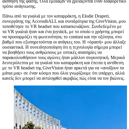
αίσθηση της φάσης. Όλα έμοιαζαν να χρειάζονται έναν διαφορετικό
τρόπο ανάγνωσης.
Πάνω από τα γυαλιά με τον καταρράκτη, η Elodie Draperi,
συνεργάτης της AccessibALL και συνιδρύτρια της GiveVision, μου
τοποθέτησε το VR headset που κατασκευάζουν. Συνδεδεμένο με
τα VR γυαλιά ήταν και ένα joystick, με το οποίο ο χρήστης μπορεί
να προσαρμόζει τη φωτεινότητα, το contrast και την οξύτητα, στο
βαθμό που εξυπηρετούνται οι ανάγκες του. Η «όρασή» μου άλλαξε
ουσιαστικά. Η συνειδητοποίηση ότι η τεχνολογία σήμερα μπορεί
να βοηθήσει τους ανθρώπους με οπτικές αναπηρίες να
παρακολουθήσουν τους αγώνες ήταν μάλλον συγκινητική. Μερικά
δευτερόλεπτα με τα γυαλιά του καταρράκτη και έπειτα η αντίθεση
με το VR headset της GiveVision ήταν αρκετά για να «ανοίξουν τα
μάτια μας» σε έναν κόσμο που όλοι γνωρίζουμε ότι υπάρχει, αλλά
κανείς δεν μπορεί να αντιληφθεί ακριβώς πώς είναι να τον βιώνεις.