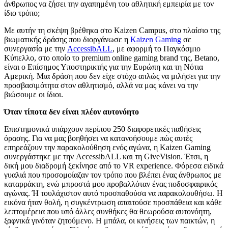
άνθρωπος να ζήσει την αγαπημένη του αθλητική εμπειρία με τον
ίδιο τρόπο;
Με αυτήν τη σκέψη βρέθηκα στο Kaizen Campus, στο πλαίσιο της
βιωματικής δράσης που διοργάνωσε η
Kaizen Gaming
σε
συνεργασία με την
AccessibALL
, με αφορμή το Παγκόσμιο
Κύπελλο, στο οποίο το premium online gaming brand της, Betano,
είναι ο Επίσημος Υποστηρικτής για την Ευρώπη και τη Νότια
Αμερική. Μια δράση που δεν είχε στόχο απλώς να μιλήσει για την
προσβασιμότητα στον αθλητισμό, αλλά να μας κάνει να την
βιώσουμε οι ίδιοι.
Όταν τίποτα δεν είναι πλέον αυτονόητο
Επιστημονικά υπάρχουν περίπου 250 διαφορετικές παθήσεις
όρασης. Για να μας βοηθήσει να κατανοήσουμε πώς αυτές
επηρεάζουν την παρακολούθηση ενός αγώνα, η Kaizen Gaming
συνεργάστηκε με την AccessibALL και τη GiveVision. Έτσι, η
δική μου διαδρομή ξεκίνησε από το VR experience. Φόρεσα ειδικά
γυαλιά που προσομοίαζαν τον τρόπο που βλέπει ένας άνθρωπος με
καταρράκτη, ενώ μπροστά μου προβαλλόταν ένας ποδοσφαιρικός
αγώνας. Ή τουλάχιστον αυτό προσπαθούσα να παρακολουθήσω. Η
εικόνα ήταν θολή, η συγκέντρωση απαιτούσε προσπάθεια και κάθε
λεπτομέρεια που υπό άλλες συνθήκες θα θεωρούσα αυτονόητη,
ξαφνικά γινόταν ζητούμενο. Η μπάλα, οι κινήσεις των παικτών, η