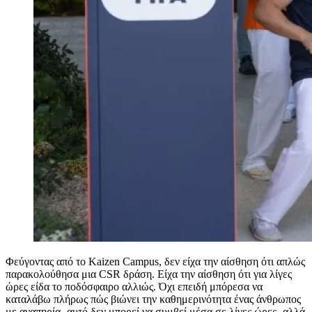
Φεύγοντας από το Kaizen Campus, δεν είχα την αίσθηση ότι απλώς
παρακολούθησα μια CSR δράση. Είχα την αίσθηση ότι για λίγες
ώρες είδα το ποδόσφαιρο αλλιώς. Όχι επειδή μπόρεσα να
καταλάβω πλήρως πώς βιώνει την καθημερινότητα ένας άνθρωπος
με αναπηρία -αυτό δεν μπορεί να συμβεί μέσα σε λίγες ώρες- αλλά