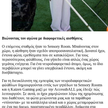
Βιώνοντας τον αγώνα με διαφορετικές αισθήσεις
Ο επόμενος σταθμός ήταν το Sensory Room. Μπαίνοντας στον
χώρο, η αίσθηση ήταν σχεδόν αποπροσανατολιστική. Δυνατοί ήχοι,
έντονα φώτα, ερεθίσματα που σε κατακλύζουν. Για τους
περισσότερους φιλάθλους, ένα γήπεδο είναι απλώς ένας χώρος
γεμάτος ενέργεια. Για ένα νευροδιαφορετικό άτομο, όμως, το ίδιο
περιβάλλον μπορεί να γίνει υπερβολικά έντονο, ακόμη και
δυσβάσταχτο.
Για τη διευκόλυνση της εμπειρίας των νευροδιαφορετικών
φιλάθλων δημιουργούνται εντός των γηπέδων τα Sensory Rooms
και η Kaizen Gaming μαζί με την AccessibALL μας έδειξε πώς
λειτουργούν. Σε αυτά, οι ήχοι χαμηλώνουν λόγω της ηχομόνωσης
που διαθέτουν, τα φώτα μειώνονται μιας και τα παράθυρα
«ντύνονται» με τα κατάλληλα υλικά και ο χώρος μεταμορφώνεται
σε ένα πιο ήρεμο, προστατευμένο περιβάλλον. Ανάμεσα στα