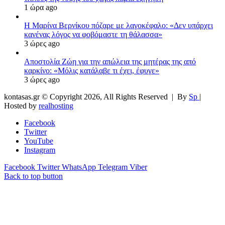
1 ώρα ago
Η Μαρίνα Βερνίκου πόζαρε με λαγοκέφαλο: «Δεν υπάρχει
κανένας λόγος να φοβόμαστε τη θάλασσα»
3 ώρες ago
Αποστολία Ζώη για την απώλεια της μητέρας της από
καρκίνο: «Μόλις κατάλαβε τι έχει, έφυγε»
3 ώρες ago
kontasas.gr © Copyright 2026, All Rights Reserved |
By
Sp
|
Hosted by
realhosting
Facebook
Twitter
YouTube
Instagram
Facebook
Twitter
WhatsApp
Telegram
Viber
Back to top button