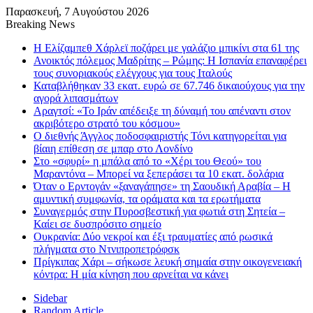
Παρασκευή, 7 Αυγούστου 2026
Breaking News
Η Ελίζαμπεθ Χάρλεϊ ποζάρει με γαλάζιο μπικίνι στα 61 της
Ανοικτός πόλεμος Μαδρίτης – Ρώμης: Η Ισπανία επαναφέρει
τους συνοριακούς ελέγχους για τους Ιταλούς
Καταβλήθηκαν 33 εκατ. ευρώ σε 67.746 δικαιούχους για την
αγορά λιπασμάτων
Αραγτσί: «Το Ιράν απέδειξε τη δύναμή του απέναντι στον
ακριβότερο στρατό του κόσμου»
Ο διεθνής Άγγλος ποδοσφαιριστής Τόνι κατηγορείται για
βίαιη επίθεση σε μπαρ στο Λονδίνο
Στο «σφυρί» η μπάλα από το «Χέρι του Θεού» του
Μαραντόνα – Μπορεί να ξεπεράσει τα 10 εκατ. δολάρια
Όταν ο Ερντογάν «ξαναγάπησε» τη Σαουδική Αραβία – Η
αμυντική συμφωνία, τα οράματα και τα ερωτήματα
Συναγερμός στην Πυροσβεστική για φωτιά στη Σητεία –
Καίει σε δυσπρόσιτο σημείο
Ουκρανία: Δύο νεκροί και έξι τραυματίες από ρωσικά
πλήγματα στο Ντνιπροπετρόφσκ
Πρίγκιπας Χάρι – σήκωσε λευκή σημαία στην οικογενειακή
κόντρα: Η μία κίνηση που αρνείται να κάνει
Sidebar
Random Article