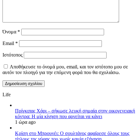
Όνομα
*
Email
*
Ιστότοπος
Αποθήκευσε το όνομά μου, email, και τον ιστότοπο μου σε
αυτόν τον πλοηγό για την επόμενη φορά που θα σχολιάσω.
Life
Πρίγκιπας Χάρι – σήκωσε λευκή σημαία στην οικογενειακή
κόντρα: Η μία κίνηση που αρνείται να κάνει
1 ώρα ago
Κρίση στο Μπρουνέι: Ο σουλτάνος αφαίρεσε όλους τους
τίτλους της νύφης του χωρίς καμία εξήγηση