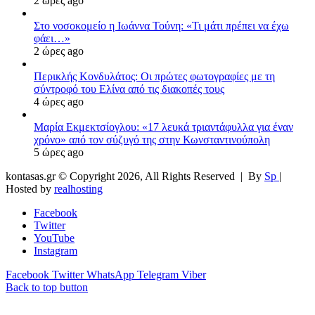
2 ώρες ago
Στο νοσοκομείο η Ιωάννα Τούνη: «Τι μάτι πρέπει να έχω
φάει…»
2 ώρες ago
Περικλής Κονδυλάτος: Οι πρώτες φωτογραφίες με τη
σύντροφό του Ελίνα από τις διακοπές τους
4 ώρες ago
Μαρία Εκμεκτσίογλου: «17 λευκά τριαντάφυλλα για έναν
χρόνο» από τον σύζυγό της στην Κωνσταντινούπολη
5 ώρες ago
kontasas.gr © Copyright 2026, All Rights Reserved |
By
Sp
|
Hosted by
realhosting
Facebook
Twitter
YouTube
Instagram
Facebook
Twitter
WhatsApp
Telegram
Viber
Back to top button