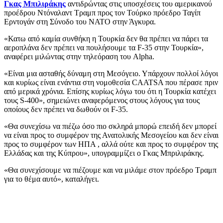
Γκας Μπιλιράκης
αντιδρώντας στις υποσχέσεις του αμερικανού
προέδρου Ντόναλαντ Τραμπ προς τον Τούρκο πρόεδρο Ταγίπ
Ερντογάν στη Σύνοδο του ΝΑΤΟ στην Άγκυρα.
«Κατω από καμία συνθήκη η Τουρκία δεν θα πρέπει να πάρει τα
αεροπλάνα δεν πρέπει να πουλήσουμε τα F-35 στην Τουρκία»,
αναφέρει μιλώντας στην τηλεόραση του Alpha.
«Είναι μια ασταθής δύναμη στη Μεσόγειο. Υπάρχουν πολλοί λόγοι
και κυρίως είναι ενάντια στη νομοθεσία CAATSA που πέρασε πριν
από μερικά χρόνια. Επίσης κυρίως λόγω του ότι η Τουρκία κατέχει
τους S-400», σημειώνει αναφερόμενος στους λόγους για τους
οποίους δεν πρέπει να δωθούν οι F-35.
«Θα συνεχίσω να πιέζω όσο πιο σκληρά μπορώ επειδή δεν μπορεί
να είναι προς το συμφέρον της Ανατολικής Μεσογείου και δεν είναι
προς το συμφέρον των ΗΠΑ , αλλά ούτε και προς το συμφέρον της
Ελλάδας και της Κύπρου», υπογραμμίζει ο Γκας Μπριλιράκης.
«Θα συνεχίσουμε να πιέζουμε και να μιλάμε στον πρόεδρο Τραμπ
για το θέμα αυτό», καταλήγει.