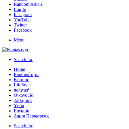
Random Article
Log In
Instagram
YouTube
Twitter
Facebook
Menu
Search for
Home
Επικαιρότητα
Κόσμος
LifeStyle
πολιτική
Οικονομία
Αθλητικά
Υγεία
Εργασία
Δήμοι Περιφέρειες
Search for