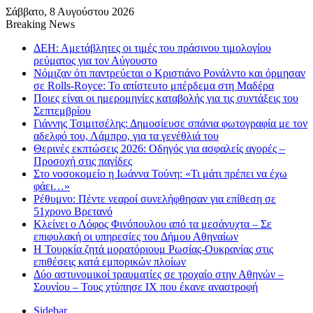
Σάββατο, 8 Αυγούστου 2026
Breaking News
ΔΕΗ: Αμετάβλητες οι τιμές του πράσινου τιμολογίου
ρεύματος για τον Αύγουστο
Νόμιζαν ότι παντρεύεται ο Κριστιάνο Ρονάλντο και όρμησαν
σε Rolls-Royce: Το απίστευτο μπέρδεμα στη Μαδέρα
Ποιες είναι οι ημερομηνίες καταβολής για τις συντάξεις του
Σεπτεμβρίου
Γιάννης Τσιμιτσέλης: Δημοσίευσε σπάνια φωτογραφία με τον
αδελφό του, Λάμπρο, για τα γενέθλιά του
Θερινές εκπτώσεις 2026: Οδηγός για ασφαλείς αγορές –
Προσοχή στις παγίδες
Στο νοσοκομείο η Ιωάννα Τούνη: «Τι μάτι πρέπει να έχω
φάει…»
Ρέθυμνο: Πέντε νεαροί συνελήφθησαν για επίθεση σε
51χρονο Βρετανό
Κλείνει ο Λόφος Φινόπουλου από τα μεσάνυχτα – Σε
επιφυλακή οι υπηρεσίες του Δήμου Αθηναίων
Η Τουρκία ζητά μορατόριουμ Ρωσίας-Ουκρανίας στις
επιθέσεις κατά εμπορικών πλοίων
Δύο αστυνομικοί τραυματίες σε τροχαίο στην Αθηνών –
Σουνίου – Τους χτύπησε ΙΧ που έκανε αναστροφή
Sidebar