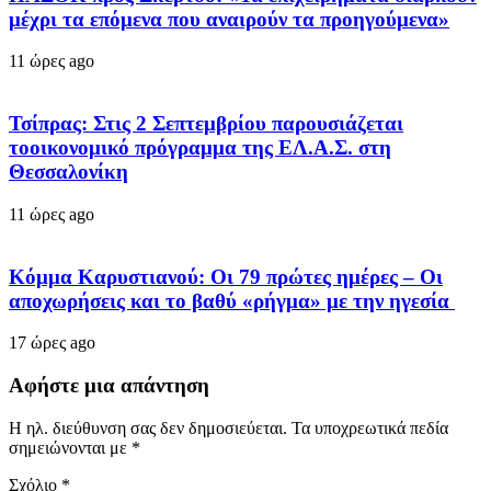
μέχρι τα επόμενα που αναιρούν τα προηγούμενα»
11 ώρες ago
Τσίπρας: Στις 2 Σεπτεμβρίου παρουσιάζεται
τοοικονομικό πρόγραμμα της ΕΛ.Α.Σ. στη
Θεσσαλονίκη
11 ώρες ago
Κόμμα Καρυστιανού: Οι 79 πρώτες ημέρες – Οι
αποχωρήσεις και το βαθύ «ρήγμα» με την ηγεσία
17 ώρες ago
Αφήστε μια απάντηση
Η ηλ. διεύθυνση σας δεν δημοσιεύεται.
Τα υποχρεωτικά πεδία
σημειώνονται με
*
Σχόλιο
*