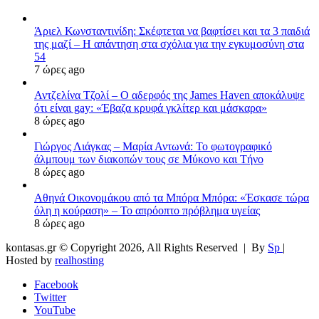
Άριελ Κωνσταντινίδη: Σκέφτεται να βαφτίσει και τα 3 παιδιά
της μαζί – Η απάντηση στα σχόλια για την εγκυμοσύνη στα
54
7 ώρες ago
Αντζελίνα Τζολί – Ο αδερφός της James Haven αποκάλυψε
ότι είναι gay: «Έβαζα κρυφά γκλίτερ και μάσκαρα»
8 ώρες ago
Γιώργος Λιάγκας – Μαρία Αντωνά: Το φωτογραφικό
άλμπουμ των διακοπών τους σε Μύκονο και Τήνο
8 ώρες ago
Αθηνά Οικονομάκου από τα Μπόρα Μπόρα: «Έσκασε τώρα
όλη η κούραση» – Το απρόοπτο πρόβλημα υγείας
8 ώρες ago
kontasas.gr © Copyright 2026, All Rights Reserved |
By
Sp
|
Hosted by
realhosting
Facebook
Twitter
YouTube