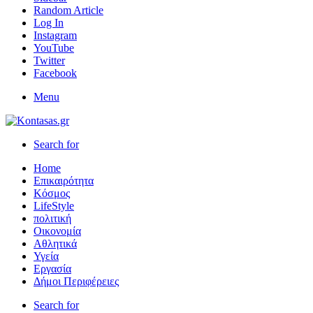
Random Article
Log In
Instagram
YouTube
Twitter
Facebook
Menu
Search for
Home
Επικαιρότητα
Κόσμος
LifeStyle
πολιτική
Οικονομία
Αθλητικά
Υγεία
Εργασία
Δήμοι Περιφέρειες
Search for