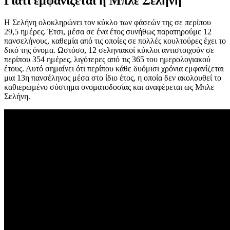
Γιατί εμφανίζεται η Μπλε Σελήνη
Η Σελήνη ολοκληρώνει τον κύκλο των φάσεών της σε περίπου
29,5 ημέρες. Έτσι, μέσα σε ένα έτος συνήθως παρατηρούμε 12
πανσελήνους, καθεμία από τις οποίες σε πολλές κουλτούρες έχει το
δικό της όνομα. Ωστόσο, 12 σεληνιακοί κύκλοι αντιστοιχούν σε
περίπου 354 ημέρες, λιγότερες από τις 365 του ημερολογιακού
έτους. Αυτό σημαίνει ότι περίπου κάθε δυόμισι χρόνια εμφανίζεται
μια 13η πανσέληνος μέσα στο ίδιο έτος, η οποία δεν ακολουθεί το
καθιερωμένο σύστημα ονοματοδοσίας και αναφέρεται ως Μπλε
Σελήνη.