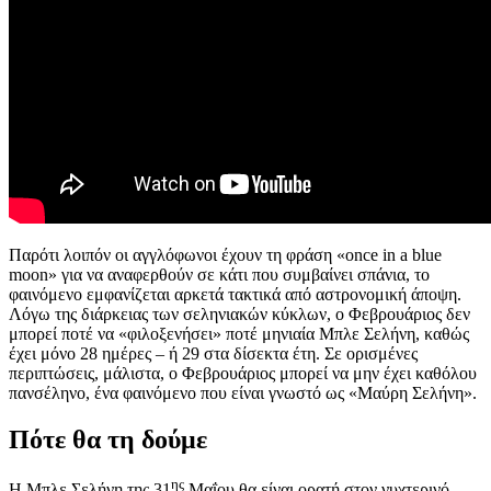
Παρότι λοιπόν οι αγγλόφωνοι έχουν τη φράση «once in a blue
moon» για να αναφερθούν σε κάτι που συμβαίνει σπάνια, το
φαινόμενο εμφανίζεται αρκετά τακτικά από αστρονομική άποψη.
Λόγω της διάρκειας των σεληνιακών κύκλων, ο Φεβρουάριος δεν
μπορεί ποτέ να «φιλοξενήσει» ποτέ μηνιαία Μπλε Σελήνη, καθώς
έχει μόνο 28 ημέρες – ή 29 στα δίσεκτα έτη. Σε ορισμένες
περιπτώσεις, μάλιστα, ο Φεβρουάριος μπορεί να μην έχει καθόλου
πανσέληνο, ένα φαινόμενο που είναι γνωστό ως «Μαύρη Σελήνη».
Πότε θα τη δούμε
ης
Η Μπλε Σελήνη της 31
Μαΐου θα είναι ορατή στον νυχτερινό