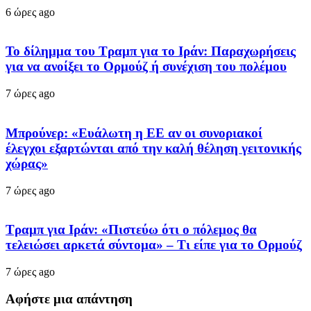
6 ώρες ago
Το δίλημμα του Τραμπ για το Ιράν: Παραχωρήσεις
για να ανοίξει το Ορμούζ ή συνέχιση του πολέμου
7 ώρες ago
Μπρούνερ: «Ευάλωτη η ΕΕ αν οι συνοριακοί
έλεγχοι εξαρτώνται από την καλή θέληση γειτονικής
χώρας»
7 ώρες ago
Τραμπ για Ιράν: «Πιστεύω ότι ο πόλεμος θα
τελειώσει αρκετά σύντομα» – Τι είπε για το Ορμούζ
7 ώρες ago
Αφήστε μια απάντηση