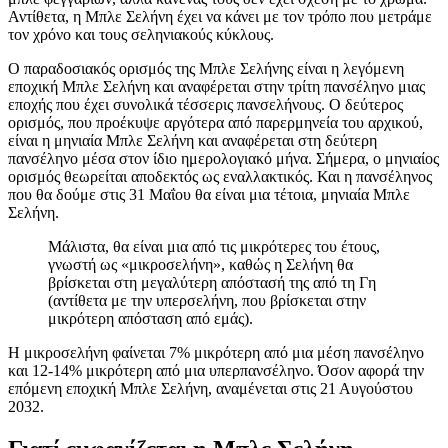
Αντίθετα, η Μπλε Σελήνη έχει να κάνει με τον τρόπο που μετράμε
τον χρόνο και τους σεληνιακούς κύκλους.
Ο παραδοσιακός ορισμός της Μπλε Σελήνης είναι η λεγόμενη
εποχική Μπλε Σελήνη και αναφέρεται στην τρίτη πανσέληνο μιας
εποχής που έχει συνολικά τέσσερις πανσελήνους. Ο δεύτερος
ορισμός, που προέκυψε αργότερα από παρερμηνεία του αρχικού,
είναι η μηνιαία Μπλε Σελήνη και αναφέρεται στη δεύτερη
πανσέληνο μέσα στον ίδιο ημερολογιακό μήνα. Σήμερα, ο μηνιαίος
ορισμός θεωρείται αποδεκτός ως εναλλακτικός. Και η πανσέληνος
που θα δούμε στις 31 Μαΐου θα είναι μια τέτοια, μηνιαία Μπλε
Σελήνη.
Μάλιστα, θα είναι μια από τις μικρότερες του έτους,
γνωστή ως «μικροσελήνη», καθώς η Σελήνη θα
βρίσκεται στη μεγαλύτερη απόστασή της από τη Γη
(αντίθετα με την υπερσελήνη, που βρίσκεται στην
μικρότερη απόσταση από εμάς).
Η μικροσελήνη φαίνεται 7% μικρότερη από μια μέση πανσέληνο
και 12-14% μικρότερη από μια υπερπανσέληνο. Όσον αφορά την
επόμενη εποχική Μπλε Σελήνη, αναμένεται στις 21 Αυγούστου
2032.