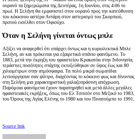
ουρανό τα ξημερώματα της Δευτέρας, 1η Ιουνίου, στις 4:06 το
πρωί. Η Σελήνη θα εμφανιστεί στον ουρανό προς την κατεύθυνση
του κόκκινου αστέρα Αντάρη στον αστερισμό του Σκορπιού,
προτού εισέλθει στον Οφιούχο.
Όταν η Σελήνη γίνεται όντως μπλε
Αξίζει να αναφερθεί ότι υπάρχει όντως και η κυριολεκτικά Μπλε
Σελήνη, αν και πρόκειται για εξαιρετικά σπάνιο φαινόμενο. Το
1883, μετά την έκρηξη του ηφαιστείου Κρακατόα στην Ινδονησία,
τεράστιες ποσότητες στάχτης εκτοξεύθηκαν σε ύψος έως και 80
χιλιομέτρων στην ατμόσφαιρα. Τα πολύ μικρά σωματίδια
λειτούργησαν σαν φίλτρο, διαχέοντας το κόκκινο φως και δίνοντας
στη Σελήνη μια χαρακτηριστική γαλαζοπράσινη απόχρωση.
Παρόμοια φαινόμενα έχουν παρατηρηθεί και μετά άλλες μεγάλες
ηφαιστειακές εκρήξεις, όπως του Ελ Τσιτσόν στο Μεξικό το 1983,
του Όρους της Αγίας Ελένης το 1980 και του Πινατούμπο το 1991.
Source link