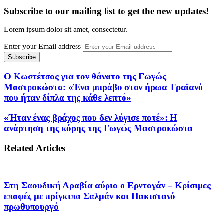
Subscribe to our mailing list to get the new updates!
Lorem ipsum dolor sit amet, consectetur.
Enter your Email address
Ο Κωστέτσος για τον θάνατο της Γωγώς
Μαστροκώστα: «Ένα μπράβο στον ήρωα Τραϊανό
που ήταν δίπλα της κάθε λεπτό»
«Ήταν ένας βράχος που δεν λύγισε ποτέ»: Η
ανάρτηση της κόρης της Γωγώς Μαστροκώστα
Related Articles
Στη Σαουδική Αραβία αύριο ο Ερντογάν – Κρίσιμες
επαφές με πρίγκιπα Σαλμάν και Πακιστανό
πρωθυπουργό