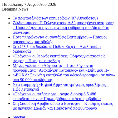
Παρασκευή, 7 Αυγούστου 2026
Breaking News
Τα πρωτοσέλιδα των εφημερίδων (07 Αυγούστου)
Ζώδια σήμερα: Η Σελήνη στους Διδύμους φέρνει ανατροπές
– Ποιοι δέχονται την ευεργετική επίδραση του Δία από το
απόγευμα;
Πότε πληρώνονται οι συντάξεις Σεπτεμβρίου – Ποιες οι
ημερομηνίες καταβολής
Σε εξέλιξη οι δηλώσεις Πόθεν Έσχες – Αναλυτικά η
διαδικασία
«Τρέχουν» οι θερινές εκπτώσεις: Οδηγός για ασφαλείς
αγορές – Ποιες οι «παγίδες»
Μήνας «κλειδί» ο Αύγουστος – Πότε λήγουν τα
προγράμματα «Ανακαίνιση Κατοικίας» και «Σπίτι μου ΙΙ»
e-ΕΦΚΑ: Ξεκινά η καταβολή του αδειοδωροσήμου σε πάνω
από 90.000 οικοδόμους
Νέα εφαρμογή «Ergani App» για γρήγορες προσλήψεις –
Πώς λειτουργεί
«Τρέχουν» οι αιτήσεις για μόνιμο διορισμό 5.486
εκπαιδευτικών σε Πρωτοβάθμια και Δευτεροβάθμια
Στη Σαουδική Αραβία αύριο ο Ερντογάν – Κρίσιμες επαφές
με πρίγκιπα Σαλμάν και Πακιστανό πρωθυπουργό
Sidebar