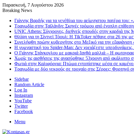
Παρασκευή, 7 Αυγούστου 2026
Breaking News
Γιάννης Βαρδής για τα γενέθλια του αείμνηστου πατέρα του: 
Τραγωδία στην Ταϊλάνδη: Σκηνές τρόμου από ένοπλη επίθεση
UNIC Athens: Σύγχρονες, διεθνείς σπουδές στην καρδιά της
Θλίψη για τη Σίντνεϊ Τόουλ: Η TikToker πέθανε στα 26 της μ
Συνελήφθη πρώην κυβερνήτης στο Μεξικό για την εξαφάνιση 4
Η γυμναστική του Spider-Man: Δεν χρειάζεστε υπερδυνάμει
Ο Γιάννης Στάνκογλου με μακριά ξανθά μαλλιά – Η φωτογραφ
Χωρίς τις αισθήσεις της ανασύρθηκε 53χρονη από ακάλυπτο 
Φωτιά στην Καλιφόρνια: Πτώμα εντοπίστηκε μέσα σε καμένο σ
Τραγωδία με δύο νεκρούς σε τροχαίο στις Σέρρες: Φορτηγό 
Sidebar
Random Article
Log In
Instagram
YouTube
Twitter
Facebook
Menu