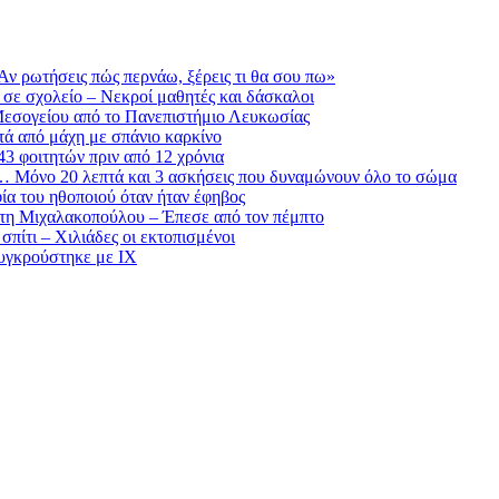
«Αν ρωτήσεις πώς περνάω, ξέρεις τι θα σου πω»
 σε σχολείο – Νεκροί μαθητές και δάσκαλοι
 Μεσογείου από το Πανεπιστήμιο Λευκωσίας
ετά από μάχη με σπάνιο καρκίνο
3 φοιτητών πριν από 12 χρόνια
ς… Μόνο 20 λεπτά και 3 ασκήσεις που δυναμώνουν όλο το σώμα
ία του ηθοποιού όταν ήταν έφηβος
στη Μιχαλακοπούλου – Έπεσε από τον πέμπτο
πίτι – Χιλιάδες οι εκτοπισμένοι
συγκρούστηκε με ΙΧ