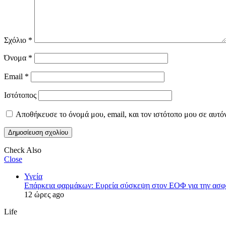
Σχόλιο
*
Όνομα
*
Email
*
Ιστότοπος
Αποθήκευσε το όνομά μου, email, και τον ιστότοπο μου σε αυτό
Check Also
Close
Υγεία
Επάρκεια φαρμάκων: Ευρεία σύσκεψη στον ΕΟΦ για την ασφά
12 ώρες ago
Life