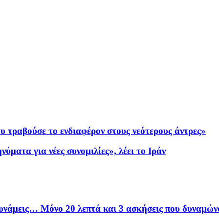
υ τραβούσε το ενδιαφέρον στους νεότερους άντρες»
ύματα για νέες συνομιλίες», λέει το Ιράν
δυνάμεις… Μόνο 20 λεπτά και 3 ασκήσεις που δυναμών