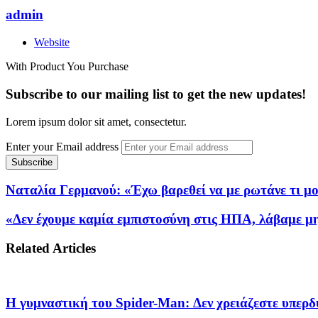
admin
Website
With Product You Purchase
Subscribe to our mailing list to get the new updates!
Lorem ipsum dolor sit amet, consectetur.
Enter your Email address
Ναταλία Γερμανού: «Έχω βαρεθεί να με ρωτάνε τι μο
«Δεν έχουμε καμία εμπιστοσύνη στις ΗΠΑ, λάβαμε μην
Related Articles
Η γυμναστική του Spider-Man: Δεν χρειάζεστε υπερ