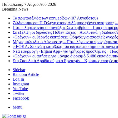
Παρασκευή, 7 Αυγούστου 2026
Breaking News
Τα πρωτοσέλιδα των εφημερίδων (07 Αυγούστου)
Ζώδια σήμερα: Η Σελήνη στους Διδύμους φέρνει ανατροπές – 
Πότε πληρώνονται οι συντάξεις Σεπτεμβρίου – Ποιες οι ημερ
Σε εξέλιξη οι δηλώσεις Πόθεν Έσχες – Αναλυτικά η διαδικασ
«Τρέχουν» οι θερινές εκπτώσεις: Οδηγός για ασφαλείς αγορές
Μήνας «κλειδί» ο Αύγουστος – Πότε λήγουν τα προγράμματα «
e-ΕΦΚΑ: Ξεκινά η καταβολή του αδειοδωροσήμου σε πάνω α
Νέα εφαρμογή «Ergani App» για γρήγορες προσλήψεις – Πώς 
«Τρέχουν» οι αιτήσεις για μόνιμο διορισμό 5.486 εκπαιδευτ
Στη Σαουδική Αραβία αύριο ο Ερντογάν – Κρίσιμες επαφές μ
Sidebar
Random Article
Log In
Instagram
YouTube
Twitter
Facebook
Menu