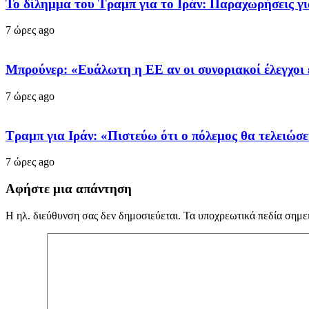
Το δίλημμα του Τραμπ για το Ιράν: Παραχωρήσεις γι
7 ώρες ago
Μπρούνερ: «Ευάλωτη η ΕΕ αν οι συνοριακοί έλεγχοι 
7 ώρες ago
Τραμπ για Ιράν: «Πιστεύω ότι ο πόλεμος θα τελειώσε
7 ώρες ago
Αφήστε μια απάντηση
Η ηλ. διεύθυνση σας δεν δημοσιεύεται.
Τα υποχρεωτικά πεδία σημε