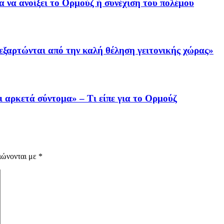
α να ανοίξει το Ορμούζ ή συνέχιση του πολέμου
εξαρτώνται από την καλή θέληση γειτονικής χώρας»
ι αρκετά σύντομα» – Τι είπε για το Ορμούζ
ιώνονται με
*