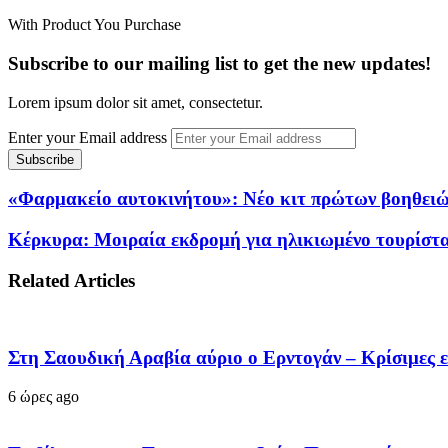
With Product You Purchase
Subscribe to our mailing list to get the new updates!
Lorem ipsum dolor sit amet, consectetur.
Enter your Email address
«Φαρμακείο αυτοκινήτου»: Νέο κιτ πρώτων βοηθειών 
Κέρκυρα: Μοιραία εκδρομή για ηλικιωμένο τουρίστα 
Related Articles
Στη Σαουδική Αραβία αύριο ο Ερντογάν – Κρίσιμες 
6 ώρες ago