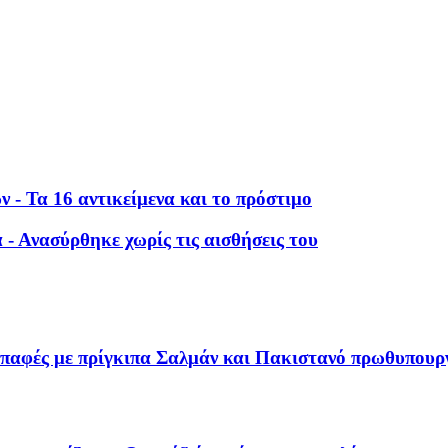
- Τα 16 αντικείμενα και το πρόστιμο
- Ανασύρθηκε χωρίς τις αισθήσεις του
επαφές με πρίγκιπα Σαλμάν και Πακιστανό πρωθυπουρ