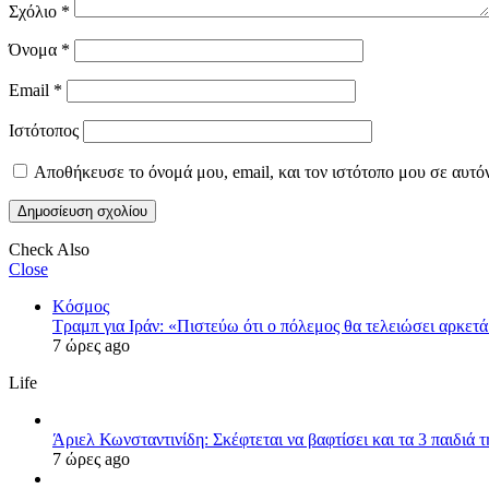
Σχόλιο
*
Όνομα
*
Email
*
Ιστότοπος
Αποθήκευσε το όνομά μου, email, και τον ιστότοπο μου σε αυτό
Check Also
Close
Κόσμος
Τραμπ για Ιράν: «Πιστεύω ότι ο πόλεμος θα τελειώσει αρκετά
7 ώρες ago
Life
Άριελ Κωνσταντινίδη: Σκέφτεται να βαφτίσει και τα 3 παιδιά 
7 ώρες ago