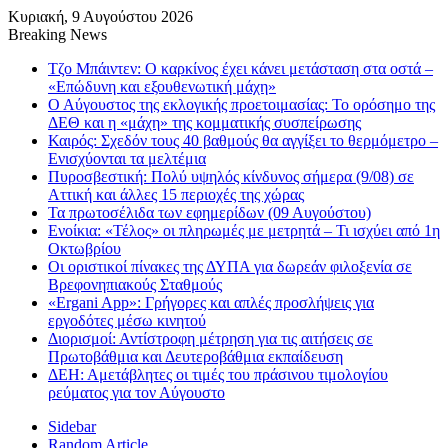
Κυριακή, 9 Αυγούστου 2026
Breaking News
Τζο Μπάιντεν: Ο καρκίνος έχει κάνει μετάσταση στα οστά –
«Επώδυνη και εξουθενωτική μάχη»
Ο Αύγουστος της εκλογικής προετοιμασίας: Το ορόσημο της
ΔΕΘ και η «μάχη» της κομματικής συσπείρωσης
Καιρός: Σχεδόν τους 40 βαθμούς θα αγγίξει το θερμόμετρο –
Ενισχύονται τα μελτέμια
Πυροσβεστική: Πολύ υψηλός κίνδυνος σήμερα (9/08) σε
Αττική και άλλες 15 περιοχές της χώρας
Τα πρωτοσέλιδα των εφημερίδων (09 Αυγούστου)
Ενοίκια: «Τέλος» οι πληρωμές με μετρητά – Τι ισχύει από 1η
Οκτωβρίου
Οι οριστικοί πίνακες της ΔΥΠΑ για δωρεάν φιλοξενία σε
Βρεφονηπιακούς Σταθμούς
«Ergani App»: Γρήγορες και απλές προσλήψεις για
εργοδότες μέσω κινητού
Διορισμοί: Αντίστροφη μέτρηση για τις αιτήσεις σε
Πρωτοβάθμια και Δευτεροβάθμια εκπαίδευση
ΔΕΗ: Αμετάβλητες οι τιμές του πράσινου τιμολογίου
ρεύματος για τον Αύγουστο
Sidebar
Random Article