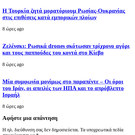
Η Τουρκία ζητά μορατόριουμ Ρωσίας-Ουκρανίας
στις επιθέσεις κατά εμπορικών πλοίων
8 ώρες ago
Ζελένσκι: Ρωσικά drones σκότωσαν τρίχρονο αγόρι
και τους παππούδες του κοντά στο Κίεβο
8 ώρες ago
Μία συμφωνία μονίμως στο παραπέντε – Οι όροι
του Ιράν, οι απειλές των ΗΠΑ και το απρόβλεπτο
Ισραήλ
8 ώρες ago
Αφήστε μια απάντηση
Η ηλ. διεύθυνση σας δεν δημοσιεύεται.
Τα υποχρεωτικά πεδία