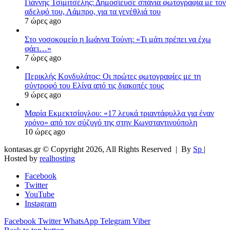
Γιάννης Τσιμιτσέλης: Δημοσίευσε σπάνια φωτογραφία με τον
αδελφό του, Λάμπρο, για τα γενέθλιά του
7 ώρες ago
Στο νοσοκομείο η Ιωάννα Τούνη: «Τι μάτι πρέπει να έχω
φάει…»
7 ώρες ago
Περικλής Κονδυλάτος: Οι πρώτες φωτογραφίες με τη
σύντροφό του Ελίνα από τις διακοπές τους
9 ώρες ago
Μαρία Εκμεκτσίογλου: «17 λευκά τριαντάφυλλα για έναν
χρόνο» από τον σύζυγό της στην Κωνσταντινούπολη
10 ώρες ago
kontasas.gr © Copyright 2026, All Rights Reserved |
By
Sp
|
Hosted by
realhosting
Facebook
Twitter
YouTube
Instagram
Facebook
Twitter
WhatsApp
Telegram
Viber