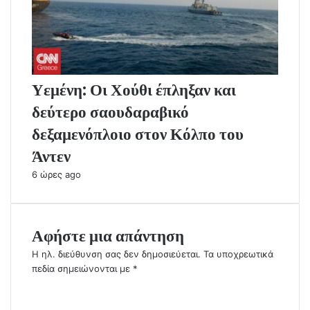
Υεμένη: Οι Χούθι έπληξαν και
δεύτερο σαουδαραβικό
δεξαμενόπλοιο στον Κόλπο του
Άντεν
6 ώρες ago
Αφήστε μια απάντηση
Η ηλ. διεύθυνση σας δεν δημοσιεύεται.
Τα υποχρεωτικά
πεδία σημειώνονται με
*
Σ
χ