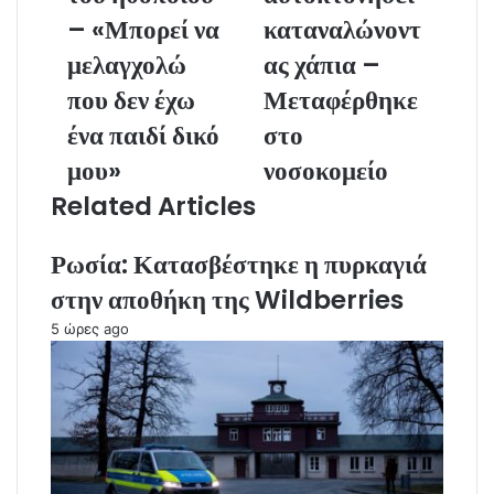
i
– «Μπορεί να
καταναλώνοντ
l
a
μελαγχολώ
ας χάπια –
d
που δεν έχω
Μεταφέρθηκε
d
r
ένα παιδί δικό
στο
e
μου»
νοσοκομείο
s
s
Related Articles
Ρωσία: Κατασβέστηκε η πυρκαγιά
στην αποθήκη της Wildberries
5 ώρες ago