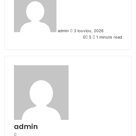
n
d
a
n
admin
3 Ιουνίου, 2026
e
0
5
1 minute read
m
a
i
l
admin
W