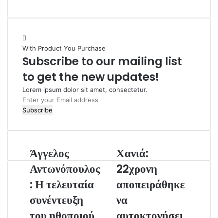
e
b
s
i
With Product You Purchase
t
Subscribe to our mailing list
e
to get the new updates!
Lorem ipsum dolor sit amet, consectetur.
E
n
t
e
r
Άγγελος
Χανιά:
y
o
Αντωνόπουλος
22χρονη
u
: Η τελευταία
αποπειράθηκε
r
E
συνέντευξη
να
m
του ηθοποιού
αυτοκτονήσει
a