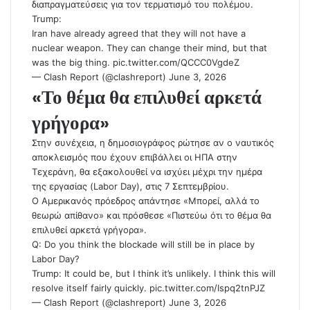
διαπραγματεύσεις για τον τερματισμό του πολέμου.
Trump:
Iran have already agreed that they will not have a
nuclear weapon. They can change their mind, but that
was the big thing.
pic.twitter.com/QCCC0VgdeZ
— Clash Report (@clashreport)
June 3, 2026
«Το θέμα θα επιλυθεί αρκετά
γρήγορα»
Στην συνέχεια, η δημοσιογράφος ρώτησε αν ο ναυτικός
αποκλεισμός που έχουν επιβάλλει οι ΗΠΑ στην
Τεχεράνη, θα εξακολουθεί να ισχύει μέχρι την ημέρα
της εργασίας (Labor Day), στις 7 Σεπτεμβρίου.
O Αμερικανός πρόεδρος απάντησε «Μπορεί, αλλά το
θεωρώ απίθανο» και πρόσθεσε «Πιστεύω ότι το θέμα θα
επιλυθεί αρκετά γρήγορα».
Q: Do you think the blockade will still be in place by
Labor Day?
Trump: It could be, but I think it’s unlikely. I think this will
resolve itself fairly quickly.
pic.twitter.com/Ispq2tnPJZ
— Clash Report (@clashreport)
June 3, 2026