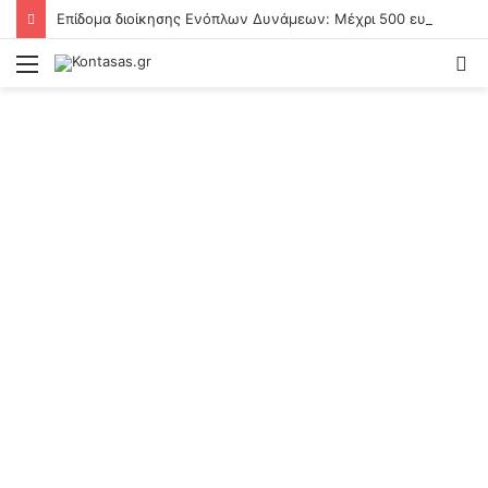
Επίδομα διοίκησης Ενόπλων Δυνάμεων: Μέχρι 500 ευρώ μηνιαίως – Οι διαδικασίες χορήγησης του
Menu
S
fo