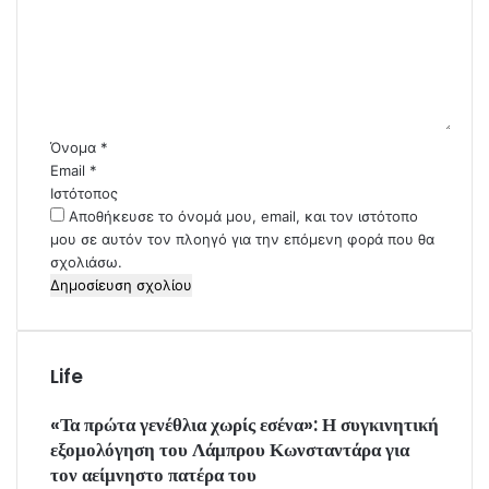
ό
λ
ι
ο
*
Όνομα
*
Email
*
Ιστότοπος
Αποθήκευσε το όνομά μου, email, και τον ιστότοπο
μου σε αυτόν τον πλοηγό για την επόμενη φορά που θα
σχολιάσω.
Life
«Τα πρώτα γενέθλια χωρίς εσένα»: Η συγκινητική
εξομολόγηση του Λάμπρου Κωνσταντάρα για
τον αείμνηστο πατέρα του