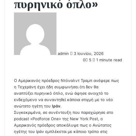
πυρηνικό όπλο»
S
e
n
d
a
n
admin
3 Ιουνίου, 2026
e
0
5
1 minute read
m
a
i
l
Ο Αμερικανός πρόεδρος Ντόναλντ Τραμπ ανέφερε πως
η Τεχεράνη έχει ήδη συμφωνήσει ότι δεν θα
αναπτύξει πυρηνικό όπλο, ενώ άφησε ανοιχτό το
ενδεχόμενο να συναντηθεί κάποια στιγμή με το νέο
ανώτατο ηγέτη του
Ιράν
.
Συγκεκριμένα, σε συνέντευξη που παραχώρησε στο
podcast «Podforce One» της New York Post, ο
Αμερικανός πρόεδρος αποκάλυψε πως ο Ανώτατος
ηγέτης του Ιράν εμπλέκεται με κάποιο τρόπο στις