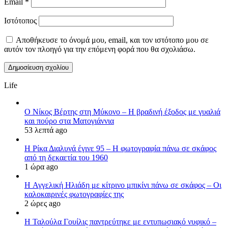
Email
*
Ιστότοπος
Αποθήκευσε το όνομά μου, email, και τον ιστότοπο μου σε
αυτόν τον πλοηγό για την επόμενη φορά που θα σχολιάσω.
Life
Ο Νίκος Βέρτης στη Μύκονο – Η βραδινή έξοδος με γυαλιά
και πούρο στα Ματογιάννια
53 λεπτά ago
Η Ρίκα Διαλυνά έγινε 95 – Η φωτογραφία πάνω σε σκάφος
από τη δεκαετία του 1960
1 ώρα ago
H Αγγελική Ηλιάδη με κίτρινο μπικίνι πάνω σε σκάφος – Οι
καλοκαιρινές φωτογραφίες της
2 ώρες ago
Η Ταλούλα Γουίλις παντρεύτηκε με εντυπωσιακό νυφικό –