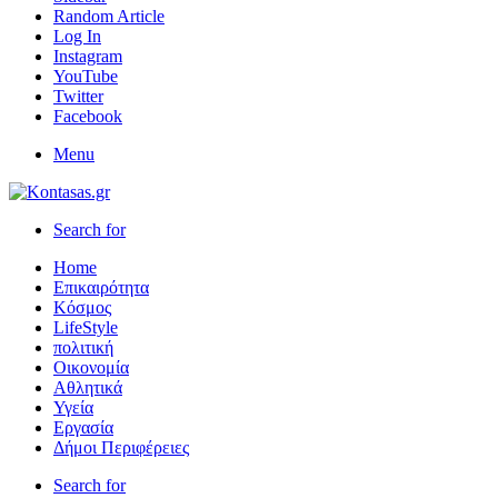
Random Article
Log In
Instagram
YouTube
Twitter
Facebook
Menu
Search for
Home
Επικαιρότητα
Κόσμος
LifeStyle
πολιτική
Οικονομία
Αθλητικά
Υγεία
Εργασία
Δήμοι Περιφέρειες
Search for