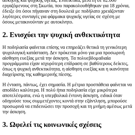
άσκησης και ψυχικής υγείας. Ενδεικτικά, μελέτη σε 82.000
εργαζόμενους στη Σκωτία, που παρακολουθήθηκαν για 18 χρόνια,
έδειξε ότι όσοι πήγαιναν στη δουλειά με ποδήλατο χρειάζονταν
λιγότερες συνταγές για φάρμακα ψυχικής υγείας σε σχέση με
όσους μετακινούνταν με αυτοκίνητο.
2. Ενισχύει την ψυχική ανθεκτικότητα
Η ποδηλασία φαίνεται επίσης να επηρεάζει θετικά τη γενικότερη
ψυχολογική κατάσταση. Δεν πρόκειται μόνο για μια προσωρινή
αίσθηση ευεξίας μετά την άσκηση. Τα πολυεβδομαδιαία
προγράμματα είχαν ισχυρότερη επίδραση σε βαθύτερους δείκτες,
όπως η ψυχική ανθεκτικότητα, η αίσθηση ευεξίας και η ικανότητα
διαχείρισης της καθημερινής πίεσης.
Η ένταση, πάντως, έχει σημασία. Η μέτρια προσπάθεια φαίνεται να
αποδίδει καλύτερα. Η πολύ ήπια ποδηλασία είχε μικρότερα
αποτελέσματα, ενώ η υπερβολικά έντονη άσκηση, ειδικά όταν
οδηγούσε τους συμμετέχοντες κοντά στην εξάντληση, μπορούσε
προσωρινά να επιδεινώσει την προσοχή και τη μνήμη αμέσως μετά
την άσκηση.
3. Ωφελεί τις κοινωνικές σχέσεις