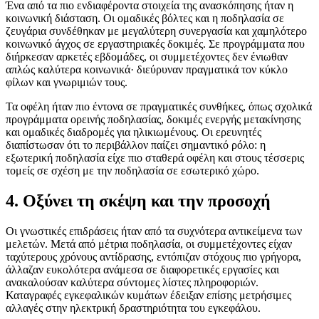
Ένα από τα πιο ενδιαφέροντα στοιχεία της ανασκόπησης ήταν η
κοινωνική διάσταση. Οι ομαδικές βόλτες και η ποδηλασία σε
ζευγάρια συνδέθηκαν με μεγαλύτερη συνεργασία και χαμηλότερο
κοινωνικό άγχος σε εργαστηριακές δοκιμές. Σε προγράμματα που
διήρκεσαν αρκετές εβδομάδες, οι συμμετέχοντες δεν ένιωθαν
απλώς καλύτερα κοινωνικά· διεύρυναν πραγματικά τον κύκλο
φίλων και γνωριμιών τους.
Τα οφέλη ήταν πιο έντονα σε πραγματικές συνθήκες, όπως σχολικά
προγράμματα ορεινής ποδηλασίας, δοκιμές ενεργής μετακίνησης
και ομαδικές διαδρομές για ηλικιωμένους. Οι ερευνητές
διαπίστωσαν ότι το περιβάλλον παίζει σημαντικό ρόλο: η
εξωτερική ποδηλασία είχε πιο σταθερά οφέλη και στους τέσσερις
τομείς σε σχέση με την ποδηλασία σε εσωτερικό χώρο.
4. Οξύνει τη σκέψη και την προσοχή
Οι γνωστικές επιδράσεις ήταν από τα συχνότερα αντικείμενα των
μελετών. Μετά από μέτρια ποδηλασία, οι συμμετέχοντες είχαν
ταχύτερους χρόνους αντίδρασης, εντόπιζαν στόχους πιο γρήγορα,
άλλαζαν ευκολότερα ανάμεσα σε διαφορετικές εργασίες και
ανακαλούσαν καλύτερα σύντομες λίστες πληροφοριών.
Καταγραφές εγκεφαλικών κυμάτων έδειξαν επίσης μετρήσιμες
αλλαγές στην ηλεκτρική δραστηριότητα του εγκεφάλου.