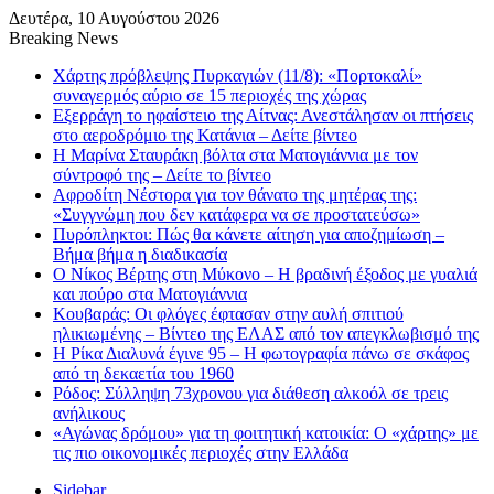
Δευτέρα, 10 Αυγούστου 2026
Breaking News
Χάρτης πρόβλεψης Πυρκαγιών (11/8): «Πορτοκαλί»
συναγερμός αύριο σε 15 περιοχές της χώρας
Εξερράγη το ηφαίστειο της Αίτνας: Ανεστάλησαν οι πτήσεις
στο αεροδρόμιο της Κατάνια – Δείτε βίντεο
Η Μαρίνα Σταυράκη βόλτα στα Ματογιάννια με τον
σύντροφό της – Δείτε το βίντεο
Αφροδίτη Νέστορα για τον θάνατο της μητέρας της:
«Συγγνώμη που δεν κατάφερα να σε προστατεύσω»
Πυρόπληκτοι: Πώς θα κάνετε αίτηση για αποζημίωση –
Βήμα βήμα η διαδικασία
Ο Νίκος Βέρτης στη Μύκονο – Η βραδινή έξοδος με γυαλιά
και πούρο στα Ματογιάννια
Κουβαράς: Οι φλόγες έφτασαν στην αυλή σπιτιού
ηλικιωμένης – Βίντεο της ΕΛΑΣ από τον απεγκλωβισμό της
Η Ρίκα Διαλυνά έγινε 95 – Η φωτογραφία πάνω σε σκάφος
από τη δεκαετία του 1960
Ρόδος: Σύλληψη 73χρονου για διάθεση αλκοόλ σε τρεις
ανήλικους
«Αγώνας δρόμου» για τη φοιτητική κατοικία: Ο «χάρτης» με
τις πιο οικονομικές περιοχές στην Ελλάδα
Sidebar