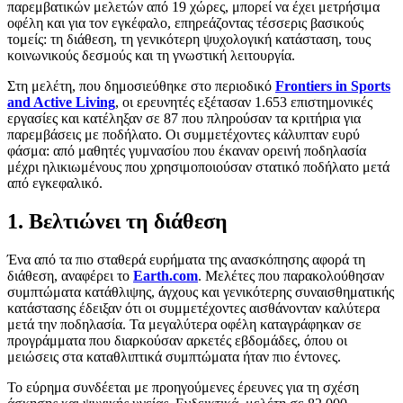
παρεμβατικών μελετών από 19 χώρες, μπορεί να έχει μετρήσιμα
οφέλη και για τον εγκέφαλο, επηρεάζοντας τέσσερις βασικούς
τομείς: τη διάθεση, τη γενικότερη ψυχολογική κατάσταση, τους
κοινωνικούς δεσμούς και τη γνωστική λειτουργία.
Στη μελέτη, που δημοσιεύθηκε στο περιοδικό
Frontiers
in
Sports
and
Active
Living
, οι ερευνητές εξέτασαν 1.653 επιστημονικές
εργασίες και κατέληξαν σε 87 που πληρούσαν τα κριτήρια για
παρεμβάσεις με ποδήλατο. Οι συμμετέχοντες κάλυπταν ευρύ
φάσμα: από μαθητές γυμνασίου που έκαναν ορεινή ποδηλασία
μέχρι ηλικιωμένους που χρησιμοποιούσαν στατικό ποδήλατο μετά
από εγκεφαλικό.
1. Βελτιώνει τη διάθεση
Ένα από τα πιο σταθερά ευρήματα της ανασκόπησης αφορά τη
διάθεση, αναφέρει το
Earth
.com
. Μελέτες που παρακολούθησαν
συμπτώματα κατάθλιψης, άγχους και γενικότερης συναισθηματικής
κατάστασης έδειξαν ότι οι συμμετέχοντες αισθάνονταν καλύτερα
μετά την ποδηλασία. Τα μεγαλύτερα οφέλη καταγράφηκαν σε
προγράμματα που διαρκούσαν αρκετές εβδομάδες, όπου οι
μειώσεις στα καταθλιπτικά συμπτώματα ήταν πιο έντονες.
Το εύρημα συνδέεται με προηγούμενες έρευνες για τη σχέση