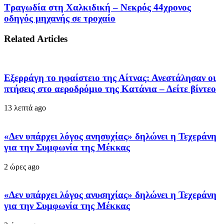
Τραγωδία στη Χαλκιδική – Νεκρός 44χρονος
οδηγός μηχανής σε τροχαίο
Related Articles
Εξερράγη το ηφαίστειο της Αίτνας: Ανεστάλησαν οι
πτήσεις στο αεροδρόμιο της Κατάνια – Δείτε βίντεο
13 λεπτά ago
«Δεν υπάρχει λόγος ανησυχίας» δηλώνει η Τεχεράνη
για την Συμφωνία της Μέκκας
2 ώρες ago
«Δεν υπάρχει λόγος ανυσηχίας» δηλώνει η Τεχεράνη
για την Συμφωνία της Μέκκας