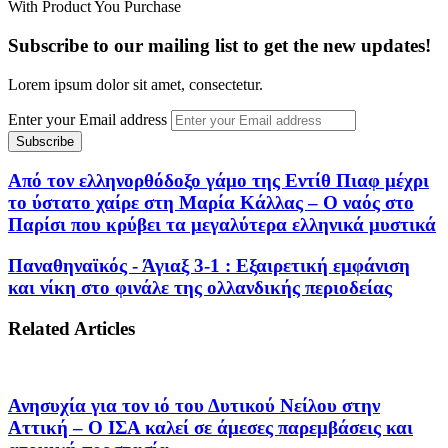
With Product You Purchase
Subscribe to our mailing list to get the new updates!
Lorem ipsum dolor sit amet, consectetur.
Enter your Email address
Από τον ελληνορθόδοξο γάμο της Εντίθ Πιαφ μέχρι
το ύστατο χαίρε στη Μαρία Κάλλας – Ο ναός στο
Παρίσι που κρύβει τα μεγαλύτερα ελληνικά μυστικά
Παναθηναϊκός - Άγιαξ 3-1 : Εξαιρετική εμφάνιση
και νίκη στο φινάλε της ολλανδικής περιοδείας
Related Articles
Ανησυχία για τον ιό του Δυτικού Νείλου στην
Αττική – Ο ΙΣΑ καλεί σε άμεσες παρεμβάσεις και