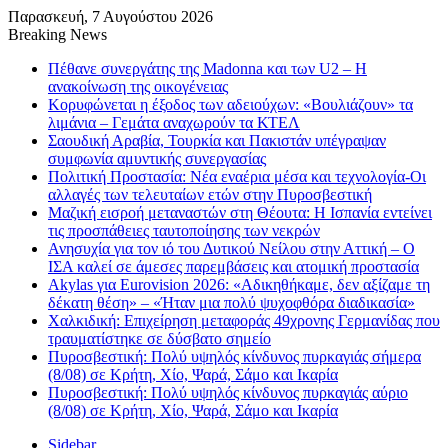
Παρασκευή, 7 Αυγούστου 2026
Breaking News
Πέθανε συνεργάτης της Madonna και των U2 – Η
ανακοίνωση της οικογένειας
Κορυφώνεται η έξοδος των αδειούχων: «Βουλιάζουν» τα
λιμάνια – Γεμάτα αναχωρούν τα ΚΤΕΛ
Σαουδική Αραβία, Τουρκία και Πακιστάν υπέγραψαν
συμφωνία αμυντικής συνεργασίας
Πολιτική Προστασία: Νέα εναέρια μέσα και τεχνολογία-Οι
αλλαγές των τελευταίων ετών στην Πυροσβεστική
Μαζική εισροή μεταναστών στη Θέουτα: Η Ισπανία εντείνει
τις προσπάθειες ταυτοποίησης των νεκρών
Ανησυχία για τον ιό του Δυτικού Νείλου στην Αττική – Ο
ΙΣΑ καλεί σε άμεσες παρεμβάσεις και ατομική προστασία
Akylas για Eurovision 2026: «Aδικηθήκαμε, δεν αξίζαμε τη
δέκατη θέση» – «Ήταν μια πολύ ψυχοφθόρα διαδικασία»
Χαλκιδική: Επιχείρηση μεταφοράς 49χρονης Γερμανίδας που
τραυματίστηκε σε δύσβατο σημείο
Πυροσβεστική: Πολύ υψηλός κίνδυνος πυρκαγιάς σήμερα
(8/08) σε Κρήτη, Χίο, Ψαρά, Σάμο και Ικαρία
Πυροσβεστική: Πολύ υψηλός κίνδυνος πυρκαγιάς αύριο
(8/08) σε Κρήτη, Χίο, Ψαρά, Σάμο και Ικαρία
Sidebar