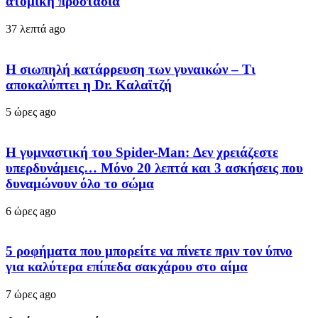
ατομική προστασία
37 λεπτά ago
Η σιωπηλή κατάρρευση των γυναικών – Τι
αποκαλύπτει η Dr. Καλαϊτζή
5 ώρες ago
Η γυμναστική του Spider-Man: Δεν χρειάζεστε
υπερδυνάμεις… Μόνο 20 λεπτά και 3 ασκήσεις που
δυναμώνουν όλο το σώμα
6 ώρες ago
5 ροφήματα που μπορείτε να πίνετε πριν τον ύπνο
για καλύτερα επίπεδα σακχάρου στο αίμα
7 ώρες ago