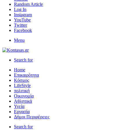
Random Article
Log In
Instagram
YouTube
Twitter
Facebook
Menu
Search for
Home
Επικαιρότητα
Κόσμος
LifeStyle
πολιτική
Οικονομία
Αθλητικά
Υγεία
Εργασία
Δήμοι Περιφέρειες
Search for