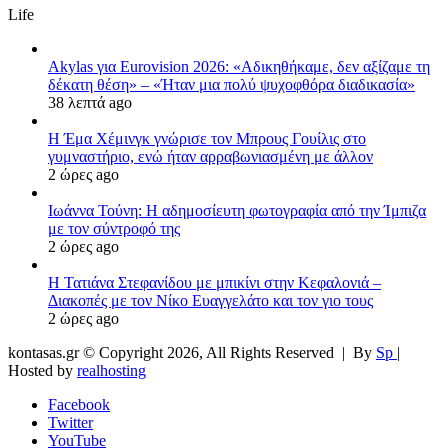
Life
Akylas για Eurovision 2026: «Aδικηθήκαμε, δεν αξίζαμε τη
δέκατη θέση» – «Ήταν μια πολύ ψυχοφθόρα διαδικασία»
38 λεπτά ago
Η Έμα Χέμινγκ γνώρισε τον Μπρους Γουίλις στο
γυμναστήριο, ενώ ήταν αρραβωνιασμένη με άλλον
2 ώρες ago
Ιωάννα Τούνη: Η αδημοσίευτη φωτογραφία από την Ίμπιζα
με τον σύντροφό της
2 ώρες ago
Η Τατιάνα Στεφανίδου με μπικίνι στην Κεφαλονιά –
Διακοπές με τον Νίκο Ευαγγελάτο και τον γιο τους
2 ώρες ago
kontasas.gr © Copyright 2026, All Rights Reserved |
By
Sp
|
Hosted by
realhosting
Facebook
Twitter
YouTube