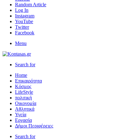
Random Article
Log In
Instagram
YouTube
Twitter
Facebook
Menu
Search for
Home
Επικαιρότητα
Κόσμος
LifeStyle
πολιτική
Οικονομία
Αθλητικά
Υγεία
Εργασία
Δήμοι Περιφέρειες
Search for