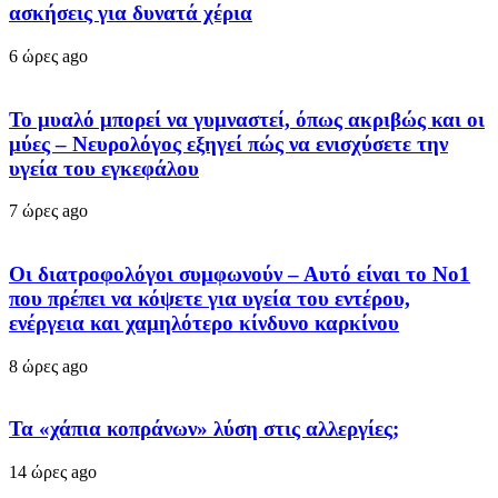
ασκήσεις για δυνατά χέρια
6 ώρες ago
Το μυαλό μπορεί να γυμναστεί, όπως ακριβώς και οι
μύες – Νευρολόγος εξηγεί πώς να ενισχύσετε την
υγεία του εγκεφάλου
7 ώρες ago
Οι διατροφολόγοι συμφωνούν – Αυτό είναι το Νο1
που πρέπει να κόψετε για υγεία του εντέρου,
ενέργεια και χαμηλότερο κίνδυνο καρκίνου
8 ώρες ago
Τα «χάπια κοπράνων» λύση στις αλλεργίες;
14 ώρες ago