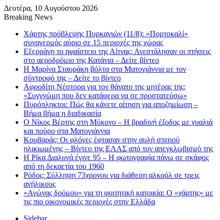
Δευτέρα, 10 Αυγούστου 2026
Breaking News
Χάρτης πρόβλεψης Πυρκαγιών (11/8): «Πορτοκαλί»
συναγερμός αύριο σε 15 περιοχές της χώρας
Εξερράγη το ηφαίστειο της Αίτνας: Ανεστάλησαν οι πτήσεις
στο αεροδρόμιο της Κατάνια – Δείτε βίντεο
Η Μαρίνα Σταυράκη βόλτα στα Ματογιάννια με τον
σύντροφό της – Δείτε το βίντεο
Αφροδίτη Νέστορα για τον θάνατο της μητέρας της:
«Συγγνώμη που δεν κατάφερα να σε προστατεύσω»
Πυρόπληκτοι: Πώς θα κάνετε αίτηση για αποζημίωση –
Βήμα βήμα η διαδικασία
Ο Νίκος Βέρτης στη Μύκονο – Η βραδινή έξοδος με γυαλιά
και πούρο στα Ματογιάννια
Κουβαράς: Οι φλόγες έφτασαν στην αυλή σπιτιού
ηλικιωμένης – Βίντεο της ΕΛΑΣ από τον απεγκλωβισμό της
Η Ρίκα Διαλυνά έγινε 95 – Η φωτογραφία πάνω σε σκάφος
από τη δεκαετία του 1960
Ρόδος: Σύλληψη 73χρονου για διάθεση αλκοόλ σε τρεις
ανήλικους
«Αγώνας δρόμου» για τη φοιτητική κατοικία: Ο «χάρτης» με
τις πιο οικονομικές περιοχές στην Ελλάδα
Sidebar