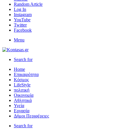
Random Article
Log In
Instagram
YouTube
Twitter
Facebook
Menu
Search for
Home
Επικαιρότητα
Κόσμος
LifeStyle
πολιτική
Οικονομία
Αθλητικά
Υγεία
Εργασία
Δήμοι Περιφέρειες
Search for