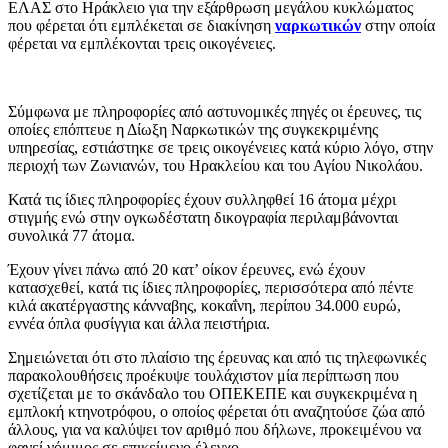
ΕΛΑΣ στο Ηράκλειο για την εξάρθρωση μεγάλου κυκλώματος
που φέρεται ότι εμπλέκεται σε διακίνηση
ναρκωτικών
στην οποία
φέρεται να εμπλέκονται τρεις οικογένειες.
Σύμφωνα με πληροφορίες από αστυνομικές πηγές οι έρευνες, τις
οποίες επόπτευε η Δίωξη Ναρκωτικών της συγκεκριμένης
υπηρεσίας, εστιάστηκε σε τρεις οικογένειες κατά κύριο λόγο, στην
περιοχή των Ζωνιανών, του Ηρακλείου και του Αγίου Νικολάου.
Κατά τις ίδιες πληροφορίες έχουν συλληφθεί 16 άτομα μέχρι
στιγμής ενώ στην ογκωδέστατη δικογραφία περιλαμβάνονται
συνολικά 77 άτομα.
Έχουν γίνει πάνω από 20 κατ’ οίκον έρευνες, ενώ έχουν
κατασχεθεί, κατά τις ίδιες πληροφορίες, περισσότερα από πέντε
κιλά ακατέργαστης κάνναβης, κοκαΐνη, περίπου 34.000 ευρώ,
εννέα όπλα φυσίγγια και άλλα πειστήρια.
Σημειώνεται ότι στο πλαίσιο της έρευνας και από τις τηλεφωνικές
παρακολουθήσεις προέκυψε τουλάχιστον μία περίπτωση που
σχετίζεται με το σκάνδαλο του ΟΠΕΚΕΠΕ και συγκεκριμένα η
εμπλοκή κτηνοτρόφου, ο οποίος φέρεται ότι αναζητούσε ζώα από
άλλους, για να καλύψει τον αριθμό που δήλωνε, προκειμένου να
φανεί νόμιμος σε επικείμενο έλεγχο.