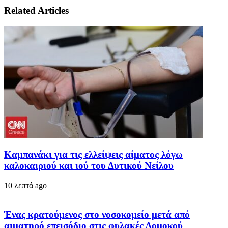
Related Articles
Καμπανάκι για τις ελλείψεις αίματος λόγω
καλοκαιριού και ιού του Δυτικού Νείλου
10 λεπτά ago
Ένας κρατούμενος στο νοσοκομείο μετά από
αιματηρό επεισόδιο στις φυλακές Δομοκού