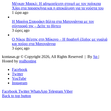
Μέγκαν Μαρκλ: Η αδημοσίευτη στιγμή με τον πρίγκιπα
Χάρι στα παρασκήνια και η αποκάλυψη για τα γούστα του
1 ώρα ago
Η Μαρίνα Σταυράκη βόλτα στα Ματογιάννια με τον
σύντροφό της – Δείτε το βίντεο
3 ώρες ago
Ο Νίκος Βέρτης στη Μύκονο – Η βραδινή έξοδος με γυαλιά
και πούρο στα Ματογιάννια
3 ώρες ago
kontasas.gr © Copyright 2026, All Rights Reserved |
By
Sp
|
Hosted by
realhosting
Facebook
Twitter
YouTube
Instagram
Facebook
Twitter
WhatsApp
Telegram
Viber
Back to top button