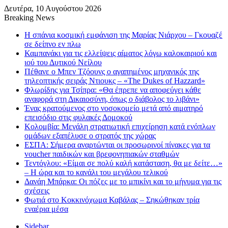
Δευτέρα, 10 Αυγούστου 2026
Breaking News
Η σπάνια κοσμική εμφάνιση της Μαρίας Νιάρχου – Γκουαζέ
σε δείπνο εν πλω
Καμπανάκι για τις ελλείψεις αίματος λόγω καλοκαιριού και
ιού του Δυτικού Νείλου
Πέθανε ο Μπεν Τζόουνς ο αγαπημένος μηχανικός της
τηλεοπτικής σειράς Ντιουκς – «The Dukes of Hazzard»
Φλωρίδης για Τσίπρα: «Θα έπρεπε να αποφεύγει κάθε
αναφορά στη Δικαιοσύνη, όπως ο διάβολος το λιβάνι»
Ένας κρατούμενος στο νοσοκομείο μετά από αιματηρό
επεισόδιο στις φυλακές Δομοκού
Κολομβία: Μεγάλη στρατιωτική επιχείρηση κατά ενόπλων
ομάδων εξαπέλυσε ο στρατός της χώρας
ΕΣΠΑ: Σήμερα αναρτώνται οι προσωρινοί πίνακες για τα
voucher παιδικών και βρεφονηπιακών σταθμών
Τεντόγλου: «Είμαι σε πολύ καλή κατάσταση, θα με δείτε…»
– Η ώρα και το κανάλι του μεγάλου τελικού
Δανάη Μπάρκα: Οι πόζες με το μπικίνι και το μήνυμα για τις
σχέσεις
Φωτιά στο Κοκκινόχωμα Καβάλας – Σηκώθηκαν τρία
εναέρια μέσα
Sidebar