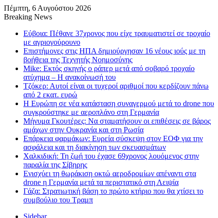
Πέμπτη, 6 Αυγούστου 2026
Breaking News
Εύβοια: Πέθανε 37χρονος που είχε τραυματιστεί σε τροχαίο
με αγριογούρουνο
Επιστήμονες στις ΗΠΑ δημιούργησαν 16 νέους ιούς με τη
βοήθεια της Τεχνητής Νοημοσύνης
Mike: Εκτός σκηνής ο ράπερ μετά από σοβαρό τροχαίο
ατύχημα – Η ανακοίνωσή του
Τζόκερ: Αυτοί είναι οι τυχεροί αριθμοί που κερδίζουν πάνω
από 2 εκατ. ευρώ
Η Ευρώπη σε νέα κατάσταση συναγερμού μετά το drone που
συγκρούστηκε με αεροπλάνο στη Γερμανία
Μήνυμα Γκουτέρες: Να σταματήσουν οι επιθέσεις σε βάρος
αμάχων στην Ουκρανία και στη Ρωσία
Επάρκεια φαρμάκων: Ευρεία σύσκεψη στον ΕΟΦ για την
ασφάλεια και τη διακίνηση των σκευασμάτων
Χαλκιδική: Τη ζωή του έχασε 69χρονος λουόμενος στην
παραλία της Σίβηρης
Ενισχύει τη θωράκιση οκτώ αεροδρομίων απέναντι στα
drone η Γερμανία μετά τα περιστατικό στη Λειψία
Γάζα: Στρατιωτική βάση το πρώτο κτήριο που θα χτίσει το
συμβούλιο του Τραμπ
Sidebar