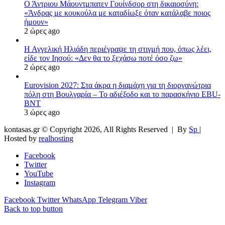
Ο Άντριου Μάουντμπατεν Γουίνδσορ στη δικαιοσύνη:
«Άνδρας με κουκούλα με καταδίωξε όταν κατάλαβε ποιος
ήμουν»
2 ώρες ago
Η Αγγελική Ηλιάδη περιέγραψε τη στιγμή που, όπως λέει,
είδε τον Ιησού: «Δεν θα το ξεχάσω ποτέ όσο ζω»
2 ώρες ago
Eurovision 2027: Στα άκρα η διαμάχη για τη διοργανώτρια
πόλη στη Βουλγαρία – Το αδιέξοδο και το παρασκήνιο EBU-
BNT
3 ώρες ago
kontasas.gr © Copyright 2026, All Rights Reserved |
By
Sp
|
Hosted by
realhosting
Facebook
Twitter
YouTube
Instagram
Facebook
Twitter
WhatsApp
Telegram
Viber
Back to top button