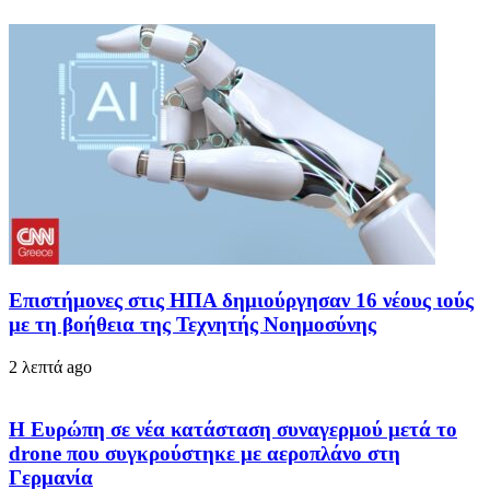
Επιστήμονες στις ΗΠΑ δημιούργησαν 16 νέους ιούς
με τη βοήθεια της Τεχνητής Νοημοσύνης
2 λεπτά ago
Η Ευρώπη σε νέα κατάσταση συναγερμού μετά το
drone που συγκρούστηκε με αεροπλάνο στη
Γερμανία