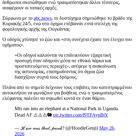
άνθρωποι σκοτώθηκαν ενώ τραυματίστηκαν άλλοι τέσσερις,
αναφέρουν οι τοπικές αρχές.
Σύμφωνα με το
abc.news
, το δυστύχημα σημειώθηκε το βράδυ της
Κυριακής 24/5, ενώ στο όχημα επέβαιναν επτά στελέχη της
φορολογικής αρχής της Ουγκάντας
Ο οδηγός χτύπησε το ζώο και «στη συνέχεια έχασε τον έλεγχο του
οχήματος».
«Οι οδηγοί καλούνται να επιδεικνύουν εξαιρετική
προσοχή όταν οδηγούν μέσα σε εθνικά πάρκα και
προστατευόμενες περιοχές», ανέφερε η ανακοίνωση
της αστυνομίας, επισημαίνοντας ότι άγρια ζώα
διασχίζουν συχνά τους δρόμους.
Πλάνα από το σημείο δείχνουν τους επιβάτες του κατεστραμμένου
αυτοκινήτου να φωνάζουν για βοήθεια, ενώ ο τραυματισμένος
ελέφαντας παλεύει να σηκωθεί κοντά σε έναν θάμνο.
Mfs ran into an elephant at a National Park in Uganda.
Dead AF ⚠️⚠️⚠️🐘
pic.twitter.com/f9TFAynBtY
— ℋℴ𝓌 𝓌𝒶𝓈 𝓉𝒽𝒶𝓉, 𝓅𝓊𝓃𝓀? (@HoodieGenji)
May 26,
2026