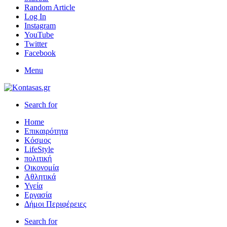
Random Article
Log In
Instagram
YouTube
Twitter
Facebook
Menu
Search for
Home
Επικαιρότητα
Κόσμος
LifeStyle
πολιτική
Οικονομία
Αθλητικά
Υγεία
Εργασία
Δήμοι Περιφέρειες
Search for