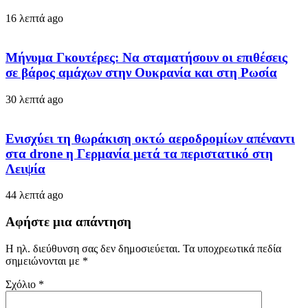
16 λεπτά ago
Μήνυμα Γκουτέρες: Να σταματήσουν οι επιθέσεις
σε βάρος αμάχων στην Ουκρανία και στη Ρωσία
30 λεπτά ago
Ενισχύει τη θωράκιση οκτώ αεροδρομίων απέναντι
στα drone η Γερμανία μετά τα περιστατικό στη
Λειψία
44 λεπτά ago
Αφήστε μια απάντηση
Η ηλ. διεύθυνση σας δεν δημοσιεύεται.
Τα υποχρεωτικά πεδία
σημειώνονται με
*
Σχόλιο
*