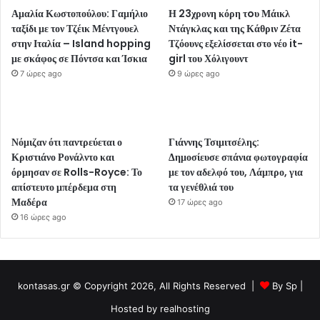
Αμαλία Κωστοπούλου: Γαμήλιο
Η 23χρονη κόρη τoυ Μάικλ
ταξίδι με τον Τζέικ Μέντγουελ
Ντάγκλας και της Κάθριν Ζέτα
στην Ιταλία – Island hopping
Τζόουνς εξελίσσεται στο νέο it-
με σκάφος σε Πόντσα και Ίσκια
girl του Χόλιγουντ
7 ώρες ago
9 ώρες ago
Νόμιζαν ότι παντρεύεται ο
Γιάννης Τσιμιτσέλης:
Κριστιάνο Ρονάλντο και
Δημοσίευσε σπάνια φωτογραφία
όρμησαν σε Rolls-Royce: Το
με τον αδελφό του, Λάμπρο, για
απίστευτο μπέρδεμα στη
τα γενέθλιά του
Μαδέρα
17 ώρες ago
16 ώρες ago
kontasas.gr © Copyright 2026, All Rights Reserved |
By
Sp
|
Hosted by
realhosting