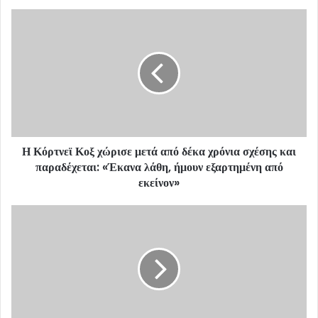
o
u
r
E
m
a
i
l
a
d
d
Η Κόρτνεϊ Κοξ χώρισε μετά από δέκα χρόνια σχέσης και
r
παραδέχεται: «Έκανα λάθη, ήμουν εξαρτημένη από
e
εκείνον»
s
s