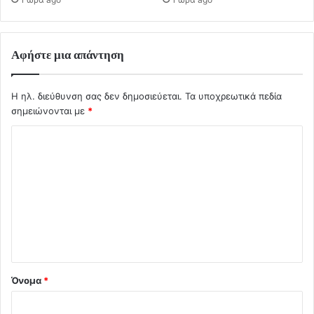
Αφήστε μια απάντηση
Η ηλ. διεύθυνση σας δεν δημοσιεύεται.
Τα υποχρεωτικά πεδία
σημειώνονται με
*
Σ
χ
ό
λ
ι
ο
*
Όνομα
*