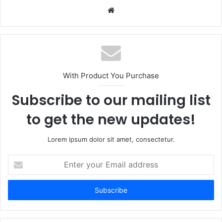
W
e
b
s
i
t
With Product You Purchase
e
Subscribe to our mailing list
to get the new updates!
Lorem ipsum dolor sit amet, consectetur.
E
n
t
e
r
y