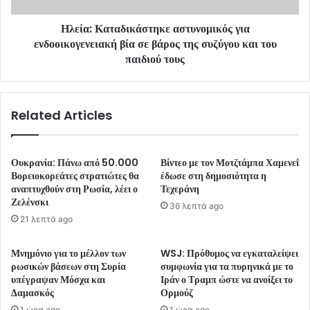
Ηλεία: Καταδικάστηκε αστυνομικός για
ενδοοικογενειακή βία σε βάρος της συζύγου και του
παιδιού τους
Related Articles
Ουκρανία: Πάνω από 50.000
Βίντεο με τον Μοτζτάμπα Χαμενεΐ
Βορειοκορεάτες στρατιώτες θα
έδωσε στη δημοσιότητα η
αναπτυχθούν στη Ρωσία, λέει ο
Τεχεράνη
Ζελένσκι
36 λεπτά ago
21 λεπτά ago
Μνημόνιο για το μέλλον των
WSJ: Πρόθυμος να εγκαταλείψει
ρωσικών βάσεων στη Συρία
συμφωνία για τα πυρηνικά με το
υπέγραψαν Μόσχα και
Ιράν ο Τραμπ ώστε να ανοίξει το
Δαμασκός
Ορμούζ
1 ώρα ago
1 ώρα ago