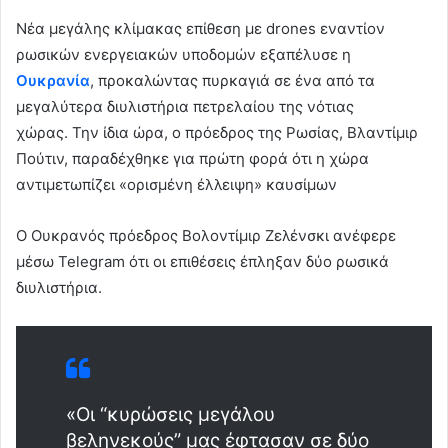
d
Νέα μεγάλης κλίμακας επίθεση με drones εναντίον
a
ρωσικών ενεργειακών υποδομών εξαπέλυσε η
n
e
Ουκρανία
, προκαλώντας πυρκαγιά σε ένα από τα
m
μεγαλύτερα διυλιστήρια πετρελαίου της νότιας
a
χώρας. Την ίδια ώρα, ο πρόεδρος της Ρωσίας, Βλαντίμιρ
i
Πούτιν, παραδέχθηκε για πρώτη φορά ότι η χώρα
l
αντιμετωπίζει «ορισμένη έλλειψη» καυσίμων
Ο Ουκρανός πρόεδρος Βολοντίμιρ Ζελένσκι ανέφερε
μέσω Telegram ότι οι επιθέσεις έπληξαν δύο ρωσικά
διυλιστήρια.
«Οι “κυρώσεις μεγάλου
βεληνεκούς” μας έφτασαν σε δύο