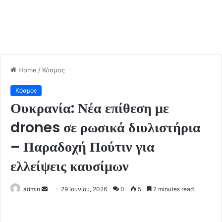
Home
/
Κόσμος
Κόσμος
Ουκρανία: Νέα επίθεση με
drones σε ρωσικά διυλιστήρια
– Παραδοχή Πούτιν για
ελλείψεις καυσίμων
admin
S
29 Ιουνίου, 2026
0
5
2 minutes read
e
n