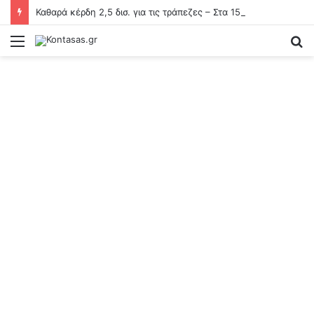
Καθαρά κέρδη 2,5 δισ. για τις τράπεζες – Στα 15 δισ. ευρώ ο στόχος για νέα δάνεια το 2026
Menu
S
fo