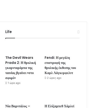
Life
The Devil Wears
Fendi: Η μεγάλη
Prada 2: Η θρυλική
επιστροφή της
γκαρνταρόμπα της
θρυλικής έκθεσης του
ταινίας βγαίνει «στο
Καρλ Λάγκερφελντ
σφυρί»
2 ώρες ago
1 ώρα ago
Νία Βαρντάλος –
Η Ελίζαμπεθ Χάρλεϊ