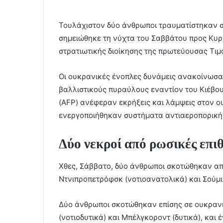
n
e
Τουλάχιστον δύο άνθρωποι τραυματίστηκαν σ
m
a
σημειώθηκε τη νύχτα του Σαββάτου προς Κυρ
i
στρατιωτικής διοίκησης της πρωτεύουσας Τι
l
Οι ουκρανικές ένοπλες δυνάμεις ανακοίνωσα
βαλλιστικούς πυραύλους εναντίον του Κιέβο
(AFP) ανέφεραν εκρήξεις και λάμψεις στον 
ενεργοποιήθηκαν συστήματα αντιαεροπορική
Δύο νεκροί από ρωσικές επιθ
Χθες, Σάββατο, δύο άνθρωποι σκοτώθηκαν απ
Ντνιπροπετρόφσκ (νοτιοανατολικά) και Σούμι 
Δύο άνθρωποι σκοτώθηκαν επίσης σε ουκρανικ
(νοτιοδυτικά) και Μπέλγκοροντ (δυτικά), και 