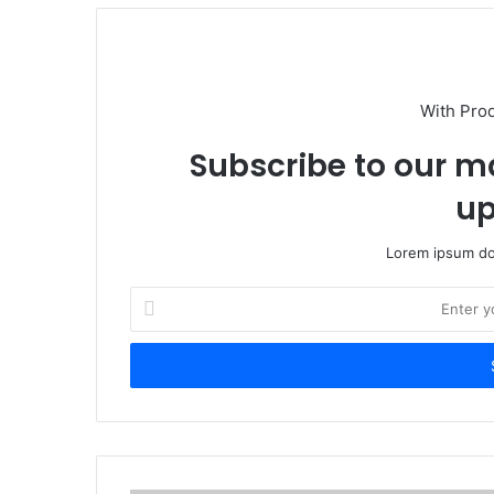
t
e
With Pro
Subscribe to our ma
up
Lorem ipsum dol
E
n
t
e
r
y
o
u
r