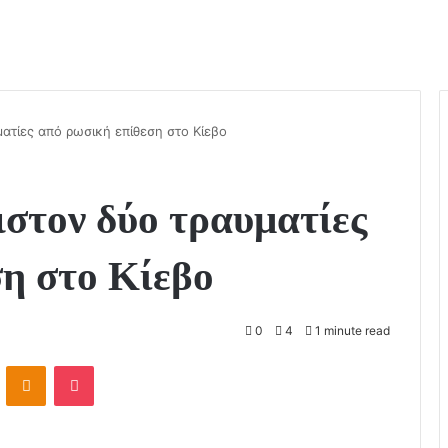
ατίες από ρωσική επίθεση στο Κίεβο
στον δύο τραυματίες
ση στο Κίεβο
0
4
1 minute read
ontakte
Odnoklassniki
Pocket