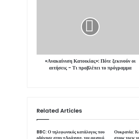
E
m
a
i
l
a
d
d
r
«Ανακαίνιση Κατοικίας»: Πότε ξεκινούν οι
e
αιτήσεις - Τι προβλέπει το πρόγραμμα
s
s
Related Articles
BBC: Ο τηλεφωνικός κατάλογος που
Ουκρανία: Κα
οδήγησε στην «Αράχνη», τον αρχηγό
στους τρεις 