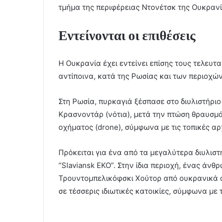
τμήμα της περιφέρειας Ντονέτσκ της Ουκρανί
Εντείνονται οι επιθέσεις
Η Ουκρανία έχει εντείνει επίσης τους τελευτ
αντίποινα, κατά της Ρωσίας και των περιοχώ
Στη Ρωσία, πυρκαγιά ξέσπασε στο διυλιστήρι
Κρασνοντάρ (νότια), μετά την πτώση θραυσ
οχήματος (drone), σύμφωνα με τις τοπικές αρ
Πρόκειται για ένα από τα μεγαλύτερα διυλιστ
“Slaviansk EKO”. Στην ίδια περιοχή, ένας άν
Τρουντομπελικόφσκι Χούτορ από ουκρανικά d
σε τέσσερις ιδιωτικές κατοικίες, σύμφωνα με τ