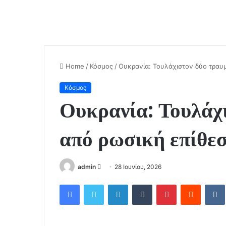
Home
/
Κόσμος
/
Ουκρανία: Τουλάχιστον δύο τραυμ
Κόσμος
Ουκρανία: Τουλάχι
από ρωσική επίθε
admin
S
28 Ιουνίου, 2026
e
Facebook
Twitter
LinkedIn
Tumblr
Pinterest
Reddit
VK
n
d
a