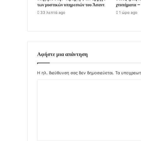
των μυστικών υπηρεσιών του Άσαντ
χτυπήματα –
33 λεπτά ago
1 ώρα ago
Αφήστε μια απάντηση
Η ηλ. διεύθυνση σας δεν δημοσιεύεται.
Τα υποχρεωτ
Σ
χ
ό
λ
ι
ο
*