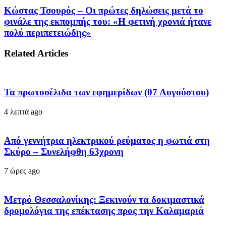
Κώστας Τσουρός – Οι πρώτες δηλώσεις μετά το
φινάλε της εκπομπής του: «Η φετινή χρονιά ήτανε
πολύ περιπετειώδης»
Related Articles
Τα πρωτοσέλιδα των εφημερίδων (07 Αυγούστου)
4 λεπτά ago
Από γεννήτρια ηλεκτρικού ρεύματος η φωτιά στη
Σκύρο – Συνελήφθη 63χρονη
7 ώρες ago
Μετρό Θεσσαλονίκης: Ξεκινούν τα δοκιμαστικά
δρομολόγια της επέκτασης προς την Καλαμαριά