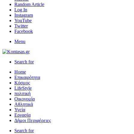
Random Article
Log In
Instagram
YouTube
Twitter
Facebook
Menu
Search for
Home
Επικαιρότητα
Κόσμος
LifeStyle
πολιτική
Οικονομία
Αθλητικά
Υγεία
Εργασία
Δήμοι Περιφέρειες
Search for