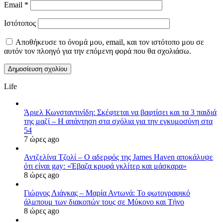
Email
*
Ιστότοπος
Αποθήκευσε το όνομά μου, email, και τον ιστότοπο μου σε
αυτόν τον πλοηγό για την επόμενη φορά που θα σχολιάσω.
Life
Άριελ Κωνσταντινίδη: Σκέφτεται να βαφτίσει και τα 3 παιδιά
της μαζί – Η απάντηση στα σχόλια για την εγκυμοσύνη στα
54
7 ώρες ago
Αντζελίνα Τζολί – Ο αδερφός της James Haven αποκάλυψε
ότι είναι gay: «Έβαζα κρυφά γκλίτερ και μάσκαρα»
8 ώρες ago
Γιώργος Λιάγκας – Μαρία Αντωνά: Το φωτογραφικό
άλμπουμ των διακοπών τους σε Μύκονο και Τήνο
8 ώρες ago