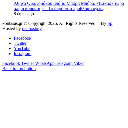
Αθηνά Οικονομάκου από τα Μπόρα Μπόρα: «Έσκασε τώρα
όλη η κούραση» – Το απρόοπτο πρόβλημα υγείας
8 ώρες ago
kontasas.gr © Copyright 2026, All Rights Reserved |
By
Sp
|
Hosted by
realhosting
Facebook
Twitter
YouTube
Instagram
Facebook
Twitter
WhatsApp
Telegram
Viber
Back to top button