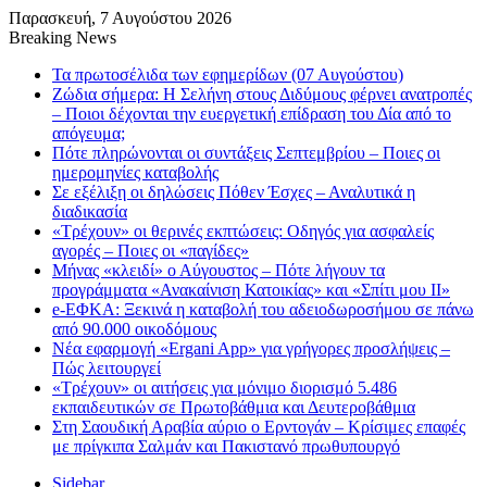
Παρασκευή, 7 Αυγούστου 2026
Breaking News
Τα πρωτοσέλιδα των εφημερίδων (07 Αυγούστου)
Ζώδια σήμερα: Η Σελήνη στους Διδύμους φέρνει ανατροπές
– Ποιοι δέχονται την ευεργετική επίδραση του Δία από το
απόγευμα;
Πότε πληρώνονται οι συντάξεις Σεπτεμβρίου – Ποιες οι
ημερομηνίες καταβολής
Σε εξέλιξη οι δηλώσεις Πόθεν Έσχες – Αναλυτικά η
διαδικασία
«Τρέχουν» οι θερινές εκπτώσεις: Οδηγός για ασφαλείς
αγορές – Ποιες οι «παγίδες»
Μήνας «κλειδί» ο Αύγουστος – Πότε λήγουν τα
προγράμματα «Ανακαίνιση Κατοικίας» και «Σπίτι μου ΙΙ»
e-ΕΦΚΑ: Ξεκινά η καταβολή του αδειοδωροσήμου σε πάνω
από 90.000 οικοδόμους
Νέα εφαρμογή «Ergani App» για γρήγορες προσλήψεις –
Πώς λειτουργεί
«Τρέχουν» οι αιτήσεις για μόνιμο διορισμό 5.486
εκπαιδευτικών σε Πρωτοβάθμια και Δευτεροβάθμια
Στη Σαουδική Αραβία αύριο ο Ερντογάν – Κρίσιμες επαφές
με πρίγκιπα Σαλμάν και Πακιστανό πρωθυπουργό
Sidebar