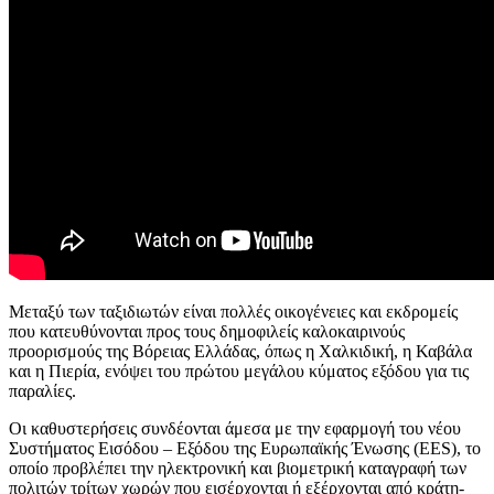
Μεταξύ των ταξιδιωτών είναι πολλές οικογένειες και εκδρομείς
που κατευθύνονται προς τους δημοφιλείς καλοκαιρινούς
προορισμούς της Βόρειας Ελλάδας, όπως η Χαλκιδική, η Καβάλα
και η Πιερία, ενόψει του πρώτου μεγάλου κύματος εξόδου για τις
παραλίες.
Οι καθυστερήσεις συνδέονται άμεσα με την εφαρμογή του νέου
Συστήματος Εισόδου – Εξόδου της Ευρωπαϊκής Ένωσης (EES), το
οποίο προβλέπει την ηλεκτρονική και βιομετρική καταγραφή των
πολιτών τρίτων χωρών που εισέρχονται ή εξέρχονται από κράτη-