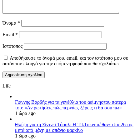
Όνομα
*
Email
*
Ιστότοπος
Αποθήκευσε το όνομά μου, email, και τον ιστότοπο μου σε
αυτόν τον πλοηγό για την επόμενη φορά που θα σχολιάσω.
Life
Γιάννης Βαρδής για τα γενέθλια του αείμνηστου πατέρα
του: «Αν ρωτήσεις πώς περνάω, ξέρεις τι θα σου πω»
1 ώρα ago
Θλίψη για τη Σίντνεϊ Τόουλ: Η TikToker πέθανε στα 26 της
μετά από μάχη με σπάνιο καρκίνο
1 ώρα ago