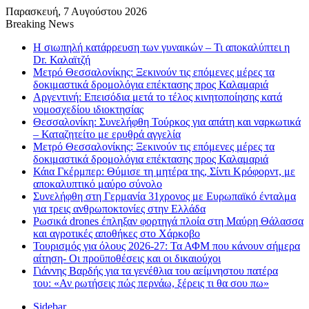
Παρασκευή, 7 Αυγούστου 2026
Breaking News
Η σιωπηλή κατάρρευση των γυναικών – Τι αποκαλύπτει η
Dr. Καλαϊτζή
Μετρό Θεσσαλονίκης: Ξεκινούν τις επόμενες μέρες τα
δοκιμαστικά δρομολόγια επέκτασης προς Καλαμαριά
Αργεντινή: Επεισόδια μετά το τέλος κινητοποίησης κατά
νομοσχεδίου ιδιοκτησίας
Θεσσαλονίκη: Συνελήφθη Τούρκος για απάτη και ναρκωτικά
– Καταζητείτο με ερυθρά αγγελία
Μετρό Θεσσαλονίκης: Ξεκινούν τις επόμενες μέρες τα
δοκιμαστικά δρομολόγια επέκτασης προς Καλαμαριά
Κάια Γκέρμπερ: Θύμισε τη μητέρα της, Σίντι Κρόφορντ, με
αποκαλυπτικό μαύρο σύνολο
Συνελήφθη στη Γερμανία 31χρονος με Ευρωπαϊκό ένταλμα
για τρεις ανθρωποκτονίες στην Ελλάδα
Ρωσικά drones έπληξαν φορτηγά πλοία στη Μαύρη Θάλασσα
και αγροτικές αποθήκες στο Χάρκοβο
Τουρισμός για όλους 2026-27: Τα ΑΦΜ που κάνουν σήμερα
αίτηση- Οι προϋποθέσεις και οι δικαιούχοι
Γιάννης Βαρδής για τα γενέθλια του αείμνηστου πατέρα
του: «Αν ρωτήσεις πώς περνάω, ξέρεις τι θα σου πω»
Sidebar