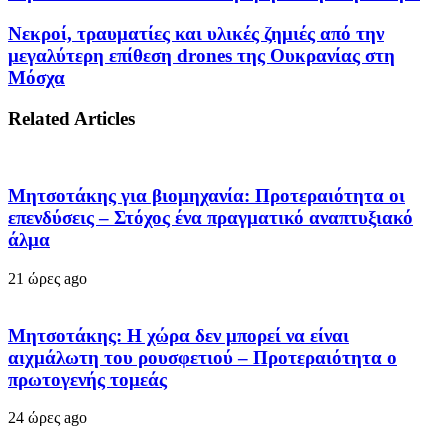
Νεκροί, τραυματίες και υλικές ζημιές από την
μεγαλύτερη επίθεση drones της Ουκρανίας στη
Μόσχα
Related Articles
Μητσοτάκης για βιομηχανία: Προτεραιότητα οι
επενδύσεις – Στόχος ένα πραγματικό αναπτυξιακό
άλμα
21 ώρες ago
Μητσοτάκης: Η χώρα δεν μπορεί να είναι
αιχμάλωτη του ρουσφετιού – Προτεραιότητα ο
πρωτογενής τομεάς
24 ώρες ago