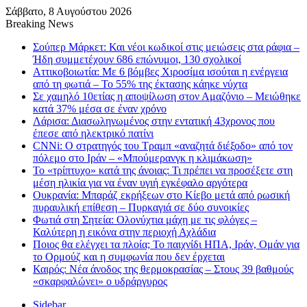
Σάββατο, 8 Αυγούστου 2026
Breaking News
Σούπερ Μάρκετ: Και νέοι κωδικοί στις μειώσεις στα ράφια –
Ήδη συμμετέχουν 686 επώνυμοι, 130 σχολικοί
Αττικοβοιωτία: Με 6 βόμβες Χιροσίμα ισούται η ενέργεια
από τη φωτιά – Το 55% της έκτασης κάηκε νύχτα
Σε χαμηλό 10ετίας η αποψίλωση στον Αμαζόνιο – Μειώθηκε
κατά 37% μέσα σε έναν χρόνο
Λάρισα: Διασωληνωμένος στην εντατική 43χρονος που
έπεσε από ηλεκτρικό πατίνι
CNNi: Ο στρατηγός του Τραμπ «αναζητά διέξοδο» από τον
πόλεμο στο Ιράν – «Μπούμερανγκ η κλιμάκωση»
Το «τρίπτυχο» κατά της άνοιας: Τι πρέπει να προσέξετε στη
μέση ηλικία για να έναν υγιή εγκέφαλο αργότερα
Ουκρανία: Μπαράζ εκρήξεων στο Κίεβο μετά από ρωσική
πυραυλική επίθεση – Πυρκαγιά σε δύο συνοικίες
Φωτιά στη Σητεία: Ολονύχτια μάχη με τις φλόγες –
Καλύτερη η εικόνα στην περιοχή Αχλάδια
Ποιος θα ελέγχει τα πλοία; Το παιχνίδι ΗΠΑ, Ιράν, Ομάν για
το Ορμούζ και η συμφωνία που δεν έρχεται
Καιρός: Νέα άνοδος της θερμοκρασίας – Στους 39 βαθμούς
«σκαρφαλώνει» ο υδράργυρος
Sidebar