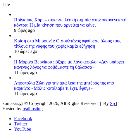
Life
Πρίγκιπας Χάρι – σήκωσε λευκή σημαία στην οικογενειακή
κόντρα: Η μία κίνηση που αρνείται να κάνει
9 ώρες ago
Κρίση στο Μπρουνέι: Ο σουλτάνος αφαίρεσε όλους τους
τίτλους της νύφης του χωρίς καμία εξήγηση
10 ώρες ago
Η Μαρίνα Βερνίκου πόζαρε με λαγοκέφαλο: «Δεν υπάρχει
κανένας λόγος να φοβόμαστε τη θάλασσα»
11 ώρες ago
Αποστολία Ζώη για την απώλεια της μητέρας της από
καρκίνο: «Μόλις κατάλαβε τι έχει, έφυγε»
11 ώρες ago
kontasas.gr © Copyright 2026, All Rights Reserved |
By
Sp
|
Hosted by
realhosting
Facebook
Twitter
YouTube