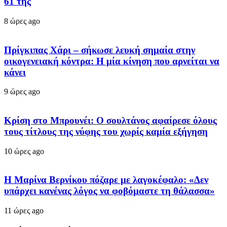
61 της
8 ώρες ago
Πρίγκιπας Χάρι – σήκωσε λευκή σημαία στην
οικογενειακή κόντρα: Η μία κίνηση που αρνείται να
κάνει
9 ώρες ago
Κρίση στο Μπρουνέι: Ο σουλτάνος αφαίρεσε όλους
τους τίτλους της νύφης του χωρίς καμία εξήγηση
10 ώρες ago
Η Μαρίνα Βερνίκου πόζαρε με λαγοκέφαλο: «Δεν
υπάρχει κανένας λόγος να φοβόμαστε τη θάλασσα»
11 ώρες ago