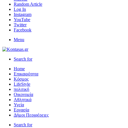
Random Article
Log In
Instagram
YouTube
Twitter
Facebook
Menu
Search for
Home
Επικαιρότητα
Κόσμος
LifeStyle
πολιτική
Οικονομία
Αθλητικά
Υγεία
Εργασία
Δήμοι Περιφέρειες
Search for