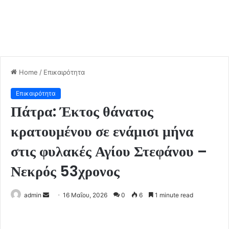
Home
/
Επικαιρότητα
Επικαιρότητα
Πάτρα: Έκτος θάνατος
κρατουμένου σε ενάμισι μήνα
στις φυλακές Αγίου Στεφάνου –
Νεκρός 53χρονος
admin
S
16 Μαΐου, 2026
0
6
1 minute read
e
n