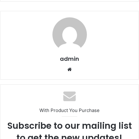
admin
W
e
b
s
i
t
With Product You Purchase
e
Subscribe to our mailing list
to get the new updates!