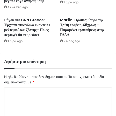
μεγάλο έργο αναβάθμισης
1 ώρα ago
47 λεπτά ago
Ρήγου στο CNN Greece:
Marfin: Προθεσμία για την
Έρχεται επικίνδυνο «κοκτέιλ»
Τρίτη έλαβε η 46χρονη –
μελτεμιού και ζέστης– Ποιες
Παραμένει κρατούμενη στην
περιοχές θα επηρεάσει
ΓΑΔΑ
1 ώρα ago
2 ώρες ago
Αφήστε μια απάντηση
Η ηλ. διεύθυνση σας δεν δημοσιεύεται.
Τα υποχρεωτικά πεδία
σημειώνονται με
*
Σ
χ
ό
λ