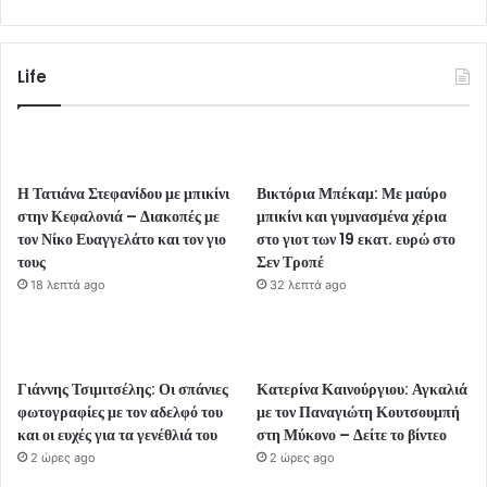
Life
Η Τατιάνα Στεφανίδου με μπικίνι
Βικτόρια Μπέκαμ: Με μαύρο
στην Κεφαλονιά – Διακοπές με
μπικίνι και γυμνασμένα χέρια
τον Νίκο Ευαγγελάτο και τον γιο
στο γιοτ των 19 εκατ. ευρώ στο
τους
Σεν Τροπέ
18 λεπτά ago
32 λεπτά ago
Γιάννης Τσιμιτσέλης: Οι σπάνιες
Κατερίνα Καινούργιου: Αγκαλιά
φωτογραφίες με τον αδελφό του
με τον Παναγιώτη Κουτσουμπή
και οι ευχές για τα γενέθλιά του
στη Μύκονο – Δείτε το βίντεο
2 ώρες ago
2 ώρες ago