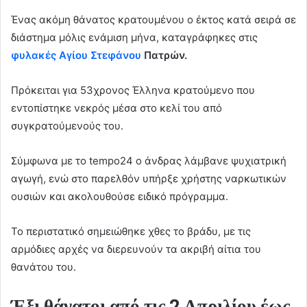
d
Ένας ακόμη θάνατος κρατουμένου ο έκτος κατά σειρά σε
a
διάστημα μόλις ενάμιση μήνα, καταγράφηκες στις
n
e
φυλακές Αγίου Στεφάνου
Πατρών.
m
a
Πρόκειται για 53χρονος Έλληνα κρατούμενο που
i
εντοπίστηκε νεκρός μέσα στο κελί του από
l
συγκρατούμενούς του.
Σύμφωνα με το tempo24 ο άνδρας λάμβανε ψυχιατρική
αγωγή, ενώ στο παρελθόν υπήρξε χρήστης ναρκωτικών
ουσιών και ακολουθούσε ειδικό πρόγραμμα.
Το περιστατικό σημειώθηκε χθες το βράδυ, με τις
αρμόδιες αρχές να διερευνούν τα ακριβή αίτια του
θανάτου του.
Έξι θάνατοι από τις 2 Απριλίου έως