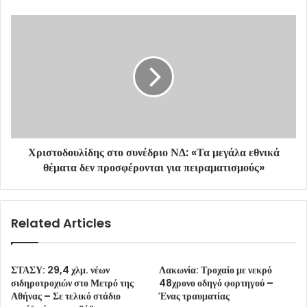
e
s
s
Χριστοδουλίδης στο συνέδριο ΝΔ: «Τα μεγάλα εθνικά
θέματα δεν προσφέρονται για πειραματισμούς»
Related Articles
ΣΤΑΣΥ: 29,4 χλμ. νέων
Λακωνία: Τροχαίο με νεκρό
σιδηροτροχιών στο Μετρό της
48χρονο οδηγό φορτηγού –
Αθήνας – Σε τελικό στάδιο
Ένας τραυματίας