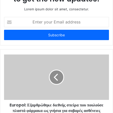
Lorem ipsum dolor sit amet, consectetur.
E
n
t
e
r
y
o
u
r
E
m
a
i
l
a
d
d
Europol: Εξαρθρώθηκε διεθνής σπείρα που πουλούσε
r
πλαστά φάρμακα ως γνήσια για σοβαρές ασθένειες