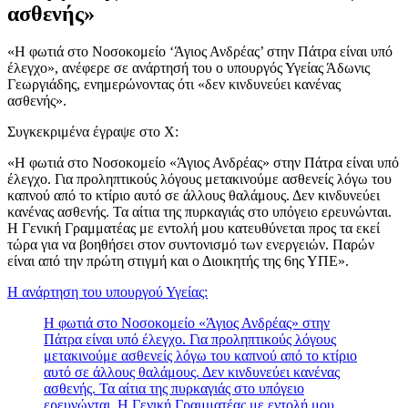
ασθενής»
«Η φωτιά στο Νοσοκομείο ‘Άγιος Ανδρέας’ στην Πάτρα είναι υπό
έλεγχο», ανέφερε σε ανάρτησή του ο υπουργός Υγείας Άδωνις
Γεωργιάδης, ενημερώνοντας ότι «δεν κινδυνεύει κανένας
ασθενής».
Συγκεκριμένα έγραψε στο X:
«Η φωτιά στο Νοσοκομείο «Άγιος Ανδρέας» στην Πάτρα είναι υπό
έλεγχο. Για προληπτικούς λόγους μετακινούμε ασθενείς λόγω του
καπνού από το κτίριο αυτό σε άλλους θαλάμους. Δεν κινδυνεύει
κανένας ασθενής. Τα αίτια της πυρκαγιάς στο υπόγειο ερευνώνται.
Η Γενική Γραμματέας με εντολή μου κατευθύνεται προς τα εκεί
τώρα για να βοηθήσει στον συντονισμό των ενεργειών. Παρών
είναι από την πρώτη στιγμή και ο Διοικητής της 6ης ΥΠΕ».
H ανάρτηση του υπουργού Υγείας:
Η φωτιά στο Νοσοκομείο «Άγιος Ανδρέας» στην
Πάτρα είναι υπό έλεγχο. Για προληπτικούς λόγους
μετακινούμε ασθενείς λόγω του καπνού από το κτίριο
αυτό σε άλλους θαλάμους. Δεν κινδυνεύει κανένας
ασθενής. Τα αίτια της πυρκαγιάς στο υπόγειο
ερευνώνται. Η Γενική Γραμματέας με εντολή μου…