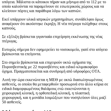
υπόγεια. Μάλιστα οι κάτοικοι πήραν και μήνυμα από το 112 με το
οποίο καλούνται να παραμείνουν σε εσωτερικούς χώρους και να
κλείσουν πόρτες και παράθυρα λόγω των καπνών.
Εκεί υπάρχουν υλικά ιατρικών μηχανημάτων, συνάδελφοι όμως
αναφέρουν ότι ακούστηκε έκρηξη. Η νέα πτέρυγα τυλίχθηκε στους
καπνούς.
Σε εξέλιξη βρίσκεται γιγαντιαία επιχείρηση εκκένωσης της νέας
πτέρυγας.
Ευτυχώς σήμερα δεν εφημερεύει το νοσοκομείο, γιατί στο ισόγειο
βρίσκονται τα επείγοντα.
Στο σημείο βρίσκονται και επιχειρούν οκτώ οχήματα της
Πυροσβεστικής με 22 πυροσβέστες και ειδικό κλιμακοφόρο
όχημα. Πραγματοποιείται και συνδρομή από υδροφόρες ΟΤΑ.
Αυτή την ώρα εκκενώνεται η ΜΕΘ με οκτώ διασωληνωμένους
ασθενείς, οι οποίοι θα μεταφερθούν προσωρινά στο άλλο κτίρια σε
ειδικά διαμορφωμένους θαλάμους ενώ εκκενώνονται η
χειρουργική κλινική, η ορθοπεδική κλινική, η πλαστική
χειρουργική, και η μονάδα λοιμώξεων που νοσηλεύουν όλες μαζί
50 ασθενείς.