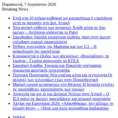
Παρασκευή, 7 Αυγούστου 2026
Breaking News
Επτά στα 10 κτήρια κρίθηκαν μη κατοικήσιμα ή επικίνδυνα
μετά τις αυτοψίες στη Δυτ. Αττική
Νέα φονική επίθεση των ανταρτών Χούθι μέσα σε δύο
ημέρες – Αντίποινα υπόσχεται το Ριάντ
Σαμοθράκη: Ιταλίδα τουρίστρια σώθηκε χάρη στην άμεση
επέμβαση νεαρού ναυαγοσώστη
Πέθανε συνεργάτης της Madonna και των U2 – Η
ανακοίνωση της οικογένειας
Κορυφώνεται η έξοδος των αδειούχων: «Βουλιάζουν» τα
λιμάνια – Γεμάτα αναχωρούν τα ΚΤΕΛ
Σαουδική Αραβία, Τουρκία και Πακιστάν υπέγραψαν
συμφωνία αμυντικής συνεργασίας
Πολιτική Προστασία: Νέα εναέρια μέσα και τεχνολογία-Οι
αλλαγές των τελευταίων ετών στην Πυροσβεστική
Μαζική εισροή μεταναστών στη Θέουτα: Η Ισπανία εντείνει
τις προσπάθειες ταυτοποίησης των νεκρών
Ανησυχία για τον ιό του Δυτικού Νείλου στην Αττική – Ο
ΙΣΑ καλεί σε άμεσες παρεμβάσεις και ατομική προστασία
Akylas για Eurovision 2026: «Aδικηθήκαμε, δεν αξίζαμε τη
δέκατη θέση» – «Ήταν μια πολύ ψυχοφθόρα διαδικασία»
Sidebar