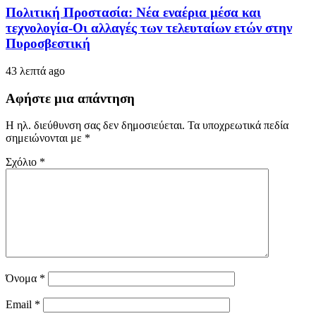
Πολιτική Προστασία: Νέα εναέρια μέσα και
τεχνολογία-Οι αλλαγές των τελευταίων ετών στην
Πυροσβεστική
43 λεπτά ago
Αφήστε μια απάντηση
Η ηλ. διεύθυνση σας δεν δημοσιεύεται.
Τα υποχρεωτικά πεδία
σημειώνονται με
*
Σχόλιο
*
Όνομα
*
Email
*