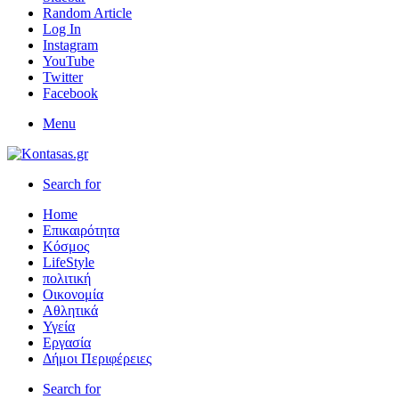
Random Article
Log In
Instagram
YouTube
Twitter
Facebook
Menu
Search for
Home
Επικαιρότητα
Κόσμος
LifeStyle
πολιτική
Οικονομία
Αθλητικά
Υγεία
Εργασία
Δήμοι Περιφέρειες
Search for