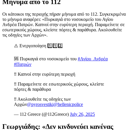
Μήνυμα από το 112
Οι κάτοικοι της περιοχής πήραν μήνυμα από το 112. Συγκεκριμένα
το μήνυμα αναφέρει: «Πυρκαγιά στο νοσοκομείο του Αγίου
Ανδρέα Πατρών. Καπνοί στην ευρύτερη περιοχή. Παραμείνετε σε
εσωτερικούς χώρους, κλείστε πόρτες & παράθυρα. Ακολουθείτε
τις οδηγίες των Αρχών».
⚠️ Ενεργοποίηση 1️⃣1️⃣2️⃣
🆘 Πυρκαγιά στο νοσοκομείο του
#Αγίου_Ανδρέα
#Πατρών
‼️ Καπνοί στην ευρύτερη περιοχή
‼️ Παραμείνετε σε εσωτερικούς χώρους, κλείστε
πόρτες & παράθυρα
‼️ Ακολουθείτε τις οδηγίες των
Αρχών
@pyrosvestiki
@hellenicpolice
— 112 Greece (@112Greece)
July 26, 2025
Γεωργιάδης: «Δεν κινδυνεύει κανένας