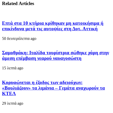
Related Articles
Επτά στα 10 κτήρια κρίθηκαν μη κατοικήσιμα ή
επικίνδυνα μετά τις αυτοψίες στη Δυτ. Αττική
50 δευτερόλεπτα ago
Σαμοθράκη: Ιταλίδα τουρίστρια σώθηκε χάρη στην
άμεση επέμβαση νεαρού ναυαγοσώστη
15 λεπτά ago
Κορυφώνεται η έξοδος των αδειούχων:
«Βουλιάζουν» τα λιμάνια – Γεμάτα αναχωρούν τα
ΚΤΕΛ
29 λεπτά ago