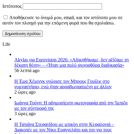
Ιστότοπος
Αποθήκευσε το όνομά μου, email, και τον ιστότοπο μου σε
αυτόν τον πλοηγό για την επόμενη φορά που θα σχολιάσω.
Life
Akylas για Eurovision 2026: «Aδικηθήκαμε, δεν αξίζαμε τη
δέκατη θέση» – «Ήταν μια πολύ ψυχοφθόρα διαδικασία»
56 λεπτά ago
Η Έμα Χέμινγκ γνώρισε τον Μπρους Γουίλις στο
γυμναστήριο, ενώ ήταν αρραβωνιασμένη με άλλον
2 ώρες ago
Ιωάννα Τούνη: Η αδημοσίευτη φωτογραφία από την Ίμπιζα
με τον σύντροφό της
3 ώρες ago
Η Τατιάνα Στεφανίδου με μπικίνι στην Κεφαλονιά –
Διακοπές με τον Νίκο Ευαγγελάτο και τον γιο τους