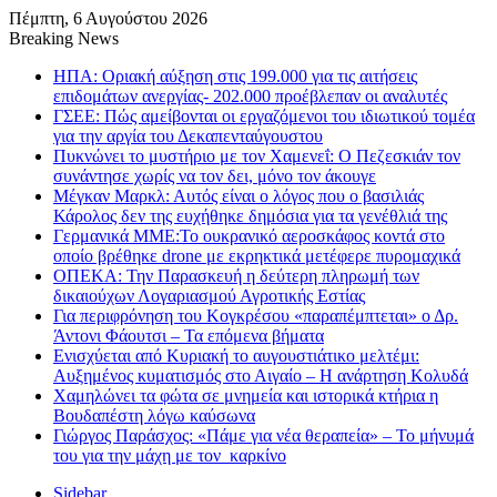
Πέμπτη, 6 Αυγούστου 2026
Breaking News
ΗΠΑ: Οριακή αύξηση στις 199.000 για τις αιτήσεις
επιδομάτων ανεργίας- 202.000 προέβλεπαν οι αναλυτές
ΓΣΕΕ: Πώς αμείβονται οι εργαζόμενοι του ιδιωτικού τομέα
για την αργία του Δεκαπενταύγουστου
Πυκνώνει το μυστήριο με τον Χαμενεΐ: Ο Πεζεσκιάν τον
συνάντησε χωρίς να τον δει, μόνο τον άκουγε
Μέγκαν Μαρκλ: Αυτός είναι ο λόγος που ο βασιλιάς
Κάρολος δεν της ευχήθηκε δημόσια για τα γενέθλιά της
Γερμανικά ΜΜΕ:Το ουκρανικό αεροσκάφος κοντά στο
οποίο βρέθηκε drone με εκρηκτικά μετέφερε πυρομαχικά
ΟΠΕΚΑ: Την Παρασκευή η δεύτερη πληρωμή των
δικαιούχων Λογαριασμού Αγροτικής Εστίας
Για περιφρόνηση του Κογκρέσου «παραπέμπτεται» ο Δρ.
Άντονι Φάουτσι – Τα επόμενα βήματα
Ενισχύεται από Κυριακή το αυγουστιάτικο μελτέμι:
Αυξημένος κυματισμός στο Αιγαίο – Η ανάρτηση Κολυδά
Χαμηλώνει τα φώτα σε μνημεία και ιστορικά κτήρια η
Βουδαπέστη λόγω καύσωνα
Γιώργος Παράσχος: «Πάμε για νέα θεραπεία» – Το μήνυμά
του για την μάχη με τον καρκίνο
Sidebar