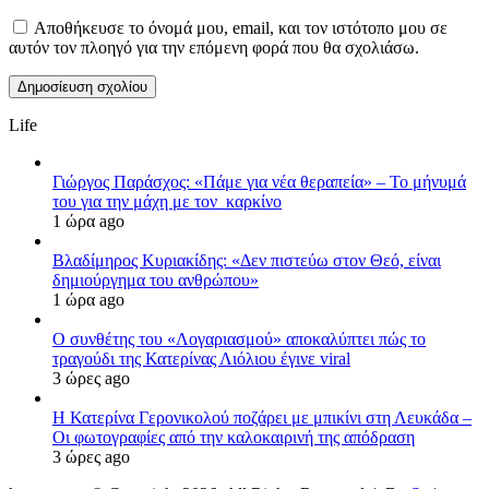
Αποθήκευσε το όνομά μου, email, και τον ιστότοπο μου σε
αυτόν τον πλοηγό για την επόμενη φορά που θα σχολιάσω.
Life
Γιώργος Παράσχος: «Πάμε για νέα θεραπεία» – Το μήνυμά
του για την μάχη με τον καρκίνο
1 ώρα ago
Βλαδίμηρος Κυριακίδης: «Δεν πιστεύω στον Θεό, είναι
δημιούργημα του ανθρώπου»
1 ώρα ago
Ο συνθέτης του «Λογαριασμού» αποκαλύπτει πώς το
τραγούδι της Κατερίνας Λιόλιου έγινε viral
3 ώρες ago
Η Κατερίνα Γερονικολού ποζάρει με μπικίνι στη Λευκάδα –
Οι φωτογραφίες από την καλοκαιρινή της απόδραση
3 ώρες ago