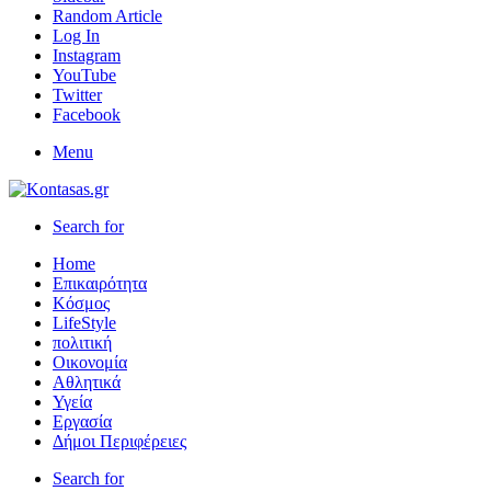
Random Article
Log In
Instagram
YouTube
Twitter
Facebook
Menu
Search for
Home
Επικαιρότητα
Κόσμος
LifeStyle
πολιτική
Οικονομία
Αθλητικά
Υγεία
Εργασία
Δήμοι Περιφέρειες
Search for