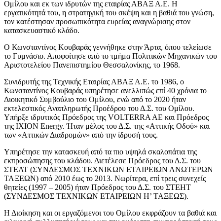
Ομίλου και εκ των ιδρυτών της εταιρίας ΑΒΑΞ Α.Ε. Η
εργατικότητά του, η στρατηγική του σκέψη και η βαθιά του γνώση,
τον κατέστησαν προσωπικότητα ευρείας αναγνώρισης στον
κατασκευαστικό κλάδο.
Ο Κωνσταντίνος Κουβαράς γεννήθηκε στην Άρτα, όπου τελείωσε
το Γυμνάσιο. Αποφοίτησε από το τμήμα Πολιτικών Μηχανικών του
Αριστοτελείου Πανεπιστημίου Θεσσαλονίκης, το 1968.
Συνιδρυτής της Τεχνικής Εταιρίας ΑΒΑΞ Α.Ε. το 1986, ο
Κωνσταντίνος Κουβαράς υπηρέτησε ανελλιπώς επί 40 χρόνια το
Διοικητικό Συμβούλιο του Ομίλου, ενώ από το 2020 ήταν
εκτελεστικός Αναπληρωτής Προέδρου του Δ.Σ. του Ομίλου.
Υπήρξε ιδρυτικός Πρόεδρος της VOLTERRA AE και Πρόεδρος
της IXION Energy. Ήταν μέλος του Δ.Σ. της «Αττικής Οδού» και
των «Αττικών Διαδρομών» από την ίδρυσή τους.
Υπηρέτησε την κατασκευή από τα πιο υψηλά σκαλοπάτια της
εκπροσώπησης του κλάδου. Διετέλεσε Πρόεδρος του Δ.Σ. του
ΣΤΕΑΤ (ΣΥΝΔΕΣΜΟΣ ΤΕΧΝΙΚΩΝ ΕΤΑΙΡΕΙΩΝ ΑΝΩΤΕΡΩΝ
ΤΑΞΕΩΝ) από 2010 έως το 2013. Νωρίτερα, επί τρεις συνεχείς
θητείες (1997 – 2005) ήταν Πρόεδρος του Δ.Σ. του ΣΤΕΗΤ
(ΣΥΝΔΕΣΜΟΣ ΤΕΧΝΙΚΩΝ ΕΤΑΙΡΕΙΩΝ Η’ ΤΑΞΕΩΣ).
Η Διοίκηση και οι εργαζόμενοι του Ομίλου εκφράζουν τα βαθιά και