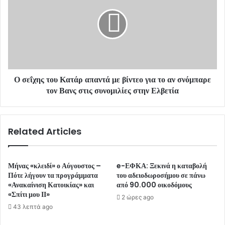
Ο σεΐχης του Κατάρ απαντά με βίντεο για το αν σνόμπαρε
τον Βανς στις συνομιλίες στην Ελβετία
Related Articles
Μήνας «κλειδί» ο Αύγουστος –
e-ΕΦΚΑ: Ξεκινά η καταβολή
Πότε λήγουν τα προγράμματα
του αδειοδωροσήμου σε πάνω
«Ανακαίνιση Κατοικίας» και
από 90.000 οικοδόμους
«Σπίτι μου ΙΙ»
2 ώρες ago
43 λεπτά ago