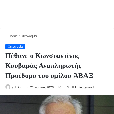
Home
/
Οικονομία
Οικονομία
Πέθανε ο Κωνσταντίνος
Κουβαράς Αναπληρωτής
Προέδορυ του ομίλου ΆΒΑΞ
admin
S
22 Ιουνίου, 2026
0
3
1 minute read
e
n
d
a