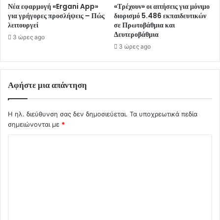
Νέα εφαρμογή «Ergani App»
«Τρέχουν» οι αιτήσεις για μόνιμο
για γρήγορες προσλήψεις – Πώς
διορισμό 5.486 εκπαιδευτικών
λειτουργεί
σε Πρωτοβάθμια και
Δευτεροβάθμια
3 ώρες ago
3 ώρες ago
Αφήστε μια απάντηση
Η ηλ. διεύθυνση σας δεν δημοσιεύεται.
Τα υποχρεωτικά πεδία
σημειώνονται με
*
Σ
χ
ό
λ
ι
ο