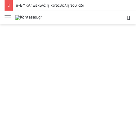
e-ΕΦΚΑ: Ξεκινά η καταβολή του αδειοδωροσήμου σε πάνω από 90.000 οικοδόμους
Menu
S
fo