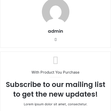
admin
W
e
b
s
i
t
With Product You Purchase
e
Subscribe to our mailing list
to get the new updates!
Lorem ipsum dolor sit amet, consectetur.