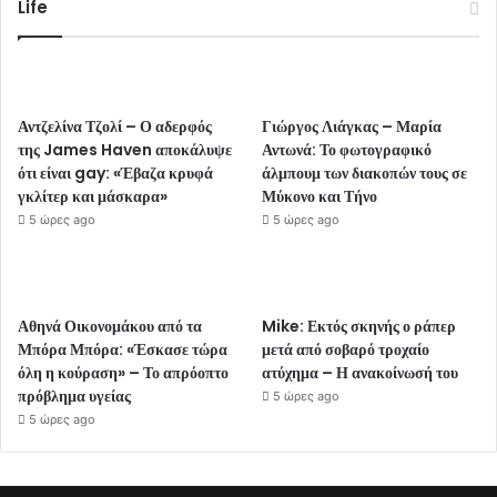
Life
Αντζελίνα Τζολί – Ο αδερφός
Γιώργος Λιάγκας – Μαρία
της James Haven αποκάλυψε
Αντωνά: Το φωτογραφικό
ότι είναι gay: «Έβαζα κρυφά
άλμπουμ των διακοπών τους σε
γκλίτερ και μάσκαρα»
Μύκονο και Τήνο
5 ώρες ago
5 ώρες ago
Αθηνά Οικονομάκου από τα
Mike: Εκτός σκηνής ο ράπερ
Μπόρα Μπόρα: «Έσκασε τώρα
μετά από σοβαρό τροχαίο
όλη η κούραση» – Το απρόοπτο
ατύχημα – Η ανακοίνωσή του
πρόβλημα υγείας
5 ώρες ago
5 ώρες ago