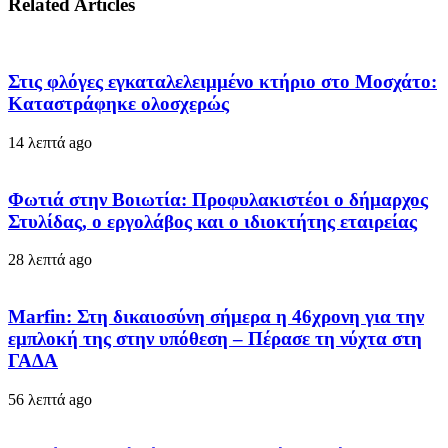
Related Articles
Στις φλόγες εγκαταλελειμμένο κτήριο στο Μοσχάτο:
Καταστράφηκε ολοσχερώς
14 λεπτά ago
Φωτιά στην Βοιωτία: Προφυλακιστέοι ο δήμαρχος
Στυλίδας, ο εργολάβος και ο ιδιοκτήτης εταιρείας
28 λεπτά ago
Marfin: Στη δικαιοσύνη σήμερα η 46χρονη για την
εμπλοκή της στην υπόθεση – Πέρασε τη νύχτα στη
ΓΑΔΑ
56 λεπτά ago