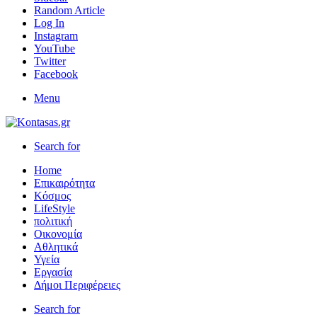
Random Article
Log In
Instagram
YouTube
Twitter
Facebook
Menu
Search for
Home
Επικαιρότητα
Κόσμος
LifeStyle
πολιτική
Οικονομία
Αθλητικά
Υγεία
Εργασία
Δήμοι Περιφέρειες
Search for