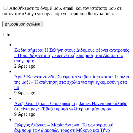
Αποθήκευσε το όνομά μου, email, και τον ιστότοπο μου σε
αυτόν τον πλοηγό για την επόμενη φορά που θα σχολιάσω.
Life
Ζώδια σήμερα: Η Σελήνη στους Διδύμους φέρνει ανατροπές
– Ποιοι δέχονται την ευεργετική επίδραση του Δία από το
απόγευμα;
2 ώρες ago
Άριελ Κωνσταντινίδη: Σκέφτεται να βαφτίσει και τα 3 παιδιά
της μαζί – Η απάντηση στα σχόλια για την εγκυμοσύνη στα
54
9 ώρες ago
Αντζελίνα Τζολί – Ο αδερφός της James Haven αποκάλυψε
ότι είναι gay: «Έβαζα κρυφά γκλίτερ και μάσκαρα»
9 ώρες ago
Γιώργος Λιάγκας – Μαρία Αντωνά: Το φωτογραφικό
άλμπουμ των διακοπών τους σε Μύκονο και Τήνο