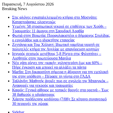
Παρασκευή, 7 Αυγούστου 2026
Breaking News
Στις φλόγες εγκαταλελειμμένο κτήριο στο Μοσχάτο:
Καταστράφηκε ολοσχερώς
Υεμένη: 58 στρατιωτικοί νεκροί σε επιθέσεις των Χούθι –
Τραυματίες 11 άμαχοι στη Σαουδική Αραβία
Φωτιά στην Βοιωτία: Προφυλακιστέοι ο δήμαρχος Στυλίδας,
ο εργολάβος και ο ιδιοκτήτης εταιρείας
Ζεντάγια και Τομ Χόλαντ: Ιδιωτική γαμήλια γιορτή σε
πολυτελές κτήμα της Αγγλίας με απαγόρευση κινητών
Ισχυρός σεισμός μεγέθους 5,8 Ρίχτερ στις Φιλιππίνες –
Αισθητός στην πρωτεύουσα Μανίλα
Νέο χάπι ρίχνει την «κακή» χοληστερίνη έως και 60% –
Πήρε έγκριση και μπορεί να αλλάξει τα πάντα
Marfin: Στη δικαιοσύνη σήμερα η 46χρονη για την εμπλοκή
της στην υπόθεση – Πέρασε τη νύχτα στη ΓΑΔΑ
Ταϊλάνδη: Μαθητής άνοιξε πυρ σε σχολείο της Μπανγκόκ –
Αναφορές για νεκρούς και τραυματίες
Καιρός: Γενικά αίθριος με τοπικές βροχές στα ορεινά – Έως
38 βαθμούς ο υδράργυρος
Χάρτης πρόβλεψης κινδύνου (7/08): Σε κίτρινο συναγερμό
30 περιοχές της χώρας
Sidebar