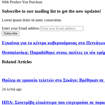
With Product You Purchase
Subscribe to our mailing list to get the new updates!
Lorem ipsum dolor sit amet, consectetur.
Enter your Email address
Εγκαίνια για το κέντρο κυβερνοάμυνας στο Πεντάγω
Θεσσαλονίκη: Παραδόθηκε στους πολίτες το νέο τμή
Related Articles
Θρίλερ σε γραφείο τελετών στο Σικάγο: Βρέθηκαν σε
24 λεπτά ago
ΗΠΑ: Συνετρίβη ελικόπτερο που επιχειρούσε σε πυρκ