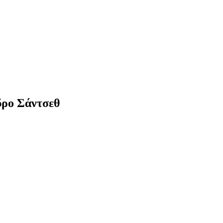
έδρο Σάντσεθ