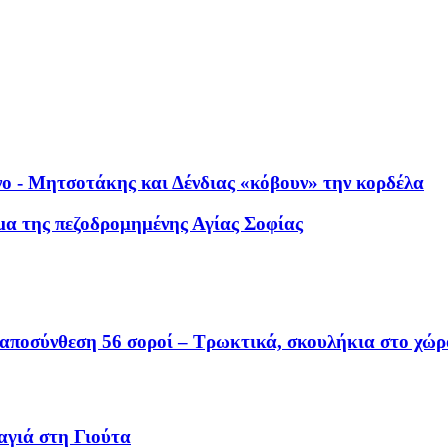
νο - Μητσοτάκης και Δένδιας «κόβουν» την κορδέλα
μα της πεζοδρομημένης Αγίας Σοφίας
 αποσύνθεση 56 σοροί – Τρωκτικά, σκουλήκια στο χώρ
αγιά στη Γιούτα