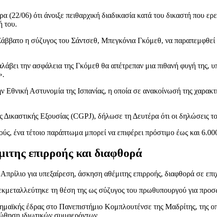
α (22/06) ότι άνοιξε πειθαρχική διαδικασία κατά του δικαστή που ε
ή του.
άββατο η σύζυγος του Σάντσεθ, Μπεγκόνια Γκόμεθ, να παραπεμφθεί σ
αλάβει την ασφάλεια της Γκόμεθ θα απέτρεπαν μια πιθανή φυγή της, υ
».
ν Εθνική Αστυνομία της Ισπανίας, η οποία σε ανακοίνωσή της χαρακτ
ης Δικαστικής Εξουσίας (CGPJ), δήλωσε τη Δευτέρα ότι οι δηλώσεις 
ύς, ένα τέτοιο παράπτωμα μπορεί να επιφέρει πρόστιμο έως και 6.00
μιτης επιρροής και διαφθορά
 Απρίλιο για υπεξαίρεση, άσκηση αθέμιτης επιρροής, διαφθορά σε επι
εκμεταλλεύτηκε τη θέση της ως σύζυγος του πρωθυπουργού για προσωπ
δημαϊκής έδρας στο Πανεπιστήμιο Κομπλουτένσε της Μαδρίτης, της οπ
ώθηση ιδιωτικών συμφερόντων.