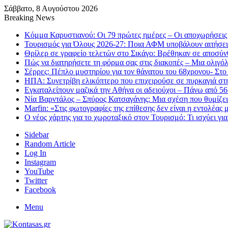
Σάββατο, 8 Αυγούστου 2026
Breaking News
Κόμμα Καρυστιανού: Οι 79 πρώτες ημέρες – Οι αποχωρήσεις 
Τουρισμός για Όλους 2026-27: Ποια ΑΦΜ υποβάλουν αιτήσει
Θρίλερ σε γραφείο τελετών στο Σικάγο: Βρέθηκαν σε αποσύν
Πώς να διατηρήσετε τη φόρμα σας στις διακοπές – Μια ολιγό
Σέρρες: Πέπλο μυστηρίου για τον θάνατου του 68χρονου- Στο
ΗΠΑ: Συνετρίβη ελικόπτερο που επιχειρούσε σε πυρκαγιά στ
Εγκαταλείπουν μαζικά την Αθήνα οι αδειούχοι – Πάνω από 5
Νία Βαρντάλος – Σπύρος Κατσαγάνης: Μια σχέση που θυμίζει 
Marfin: «Στις φωτογραφίες της επίθεσης δεν είναι η εντολέας 
Ο νέος χάρτης για το χωροταξικό στον Τουρισμό: Τι ισχύει γι
Sidebar
Random Article
Log In
Instagram
YouTube
Twitter
Facebook
Menu