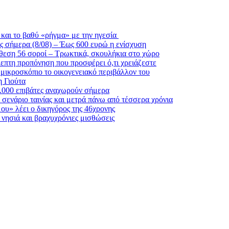
και το βαθύ «ρήγμα» με την ηγεσία
ς σήμερα (8/08) – Έως 600 ευρώ η ενίσχυση
θεση 56 σοροί – Τρωκτικά, σκουλήκια στο χώρο
λεπτη προπόνηση που προσφέρει ό,τι χρειάζεστε
 μικροσκόπιο το οικογενειακό περιβάλλον του
η Γιούτα
6.000 επιβάτες αναχωρούν σήμερα
σενάριο ταινίας και μετρά πάνω από τέσσερα χρόνια
μου» λέει ο δικηγόρος της 46χρονης
α νησιά και βραχυχρόνιες μισθώσεις