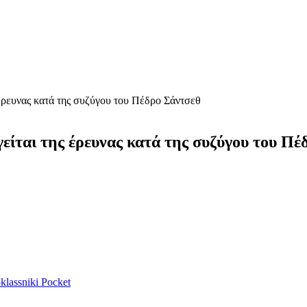
 έρευνας κατά της συζύγου του Πέδρο Σάντσεθ
είται της έρευνας κατά της συζύγου του Π
lassniki
Pocket