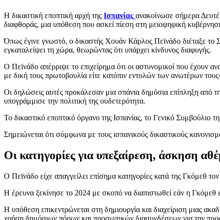
Η δικαστική εποπτική αρχή της
Ισπανίας
ανακοίνωσε σήμερα Δευτέρ
διαφθοράς, μια υπόθεση που ασκεί πίεση στη μειοψηφική κυβέρνησ
Όπως έγινε γνωστό, ο δικαστής Χουάν Κάρλος Πεϊνάδο διέταξε το Σ
εγκαταλείψει τη χώρα, θεωρώντας ότι υπάρχει κίνδυνος διαφυγής.
Ο Πεϊνάδο απέρριψε το επιχείρημα ότι οι αστυνομικοί που έχουν αν
με δική τους πρωτοβουλία είτε κατόπιν εντολών των ανωτέρων τους
Οι δηλώσεις αυτές προκάλεσαν μια σπάνια δημόσια επίπληξη από τη
υπογράμμισε την πολιτική της ουδετερότητα.
Το δικαστικό εποπτικό όργανο της Ισπανίας, το Γενικό Συμβούλιο τ
Σημειώνεται ότι σύμφωνα με τους ισπανικούς δικαστικούς κανονισμο
Οι κατηγορίες για υπεξαίρεση, άσκηση αθέ
Ο Πεϊνάδο είχε απαγγείλει επίσημα κατηγορίες κατά της Γκόμεθ τον
Η έρευνα ξεκίνησε το 2024 με σκοπό να διαπιστωθεί εάν η Γκόμεθ 
Η υπόθεση επικεντρώνεται στη δημιουργία και διαχείριση μιας ακα
χρήση δημόσιων πόρων και προσωπικών διασυνδέσεων για την προ