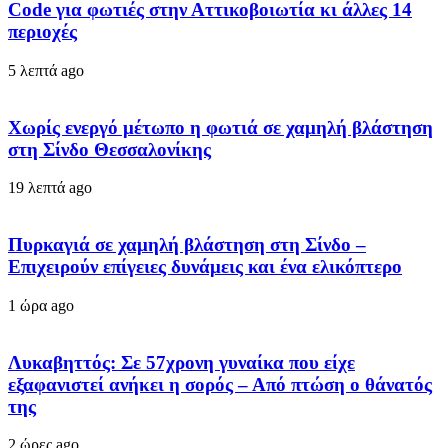
Code για φωτιές στην Αττικοβοιωτία κι άλλες 14
περιοχές
5 λεπτά ago
Χωρίς ενεργό μέτωπο η φωτιά σε χαμηλή βλάστηση
στη Σίνδο Θεσσαλονίκης
19 λεπτά ago
Πυρκαγιά σε χαμηλή βλάστηση στη Σίνδο –
Επιχειρούν επίγειες δυνάμεις και ένα ελικόπτερο
1 ώρα ago
Λυκαβηττός: Σε 57χρονη γυναίκα που είχε
εξαφανιστεί ανήκει η σορός – Από πτώση ο θάνατός
της
2 ώρες ago