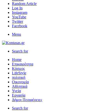
Random Article
Log In
Instagram
YouTube
Twitter
Facebook
Menu
Search for
Home
Επικαιρότητα
Κόσμος
LifeStyle
πολιτική
Οικονομία
Αθλητικά
Υγεία
Εργασία
Δήμοι Περιφέρειες
Search for