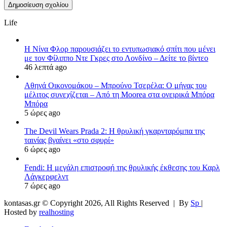
Life
Η Νίνα Φλορ παρουσιάζει το εντυπωσιακό σπίτι που μένει
με τον Φίλιππο Ντε Γκρες στο Λονδίνο – Δείτε το βίντεο
46 λεπτά ago
Αθηνά Οικονομάκου – Μπρούνο Τσερέλα: Ο μήνας του
μέλιτος συνεχίζεται – Από τη Moorea στα ονειρικά Μπόρα
Μπόρα
5 ώρες ago
The Devil Wears Prada 2: Η θρυλική γκαρνταρόμπα της
ταινίας βγαίνει «στο σφυρί»
6 ώρες ago
Fendi: Η μεγάλη επιστροφή της θρυλικής έκθεσης του Καρλ
Λάγκερφελντ
7 ώρες ago
kontasas.gr © Copyright 2026, All Rights Reserved |
By
Sp
|
Hosted by
realhosting