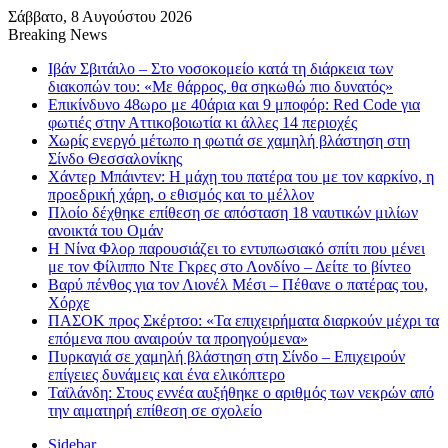
Σάββατο, 8 Αυγούστου 2026
Breaking News
Ιβάν Σβιτάιλο – Στο νοσοκομείο κατά τη διάρκεια των
διακοπών του: «Με θάρρος, θα σηκωθώ πιο δυνατός»
Επικίνδυνο 48ωρο με 40άρια και 9 μποφόρ: Red Code για
φωτιές στην Αττικοβοιωτία κι άλλες 14 περιοχές
Χωρίς ενεργό μέτωπο η φωτιά σε χαμηλή βλάστηση στη
Σίνδο Θεσσαλονίκης
Χάντερ Μπάιντεν: Η μάχη του πατέρα του με τον καρκίνο, η
προεδρική χάρη, ο εθισμός και το μέλλον
Πλοίο δέχθηκε επίθεση σε απόσταση 18 ναυτικών μιλίων
ανοικτά του Ομάν
Η Νίνα Φλορ παρουσιάζει το εντυπωσιακό σπίτι που μένει
με τον Φίλιππο Ντε Γκρες στο Λονδίνο – Δείτε το βίντεο
Βαρύ πένθος για τον Λιονέλ Μέσι – Πέθανε ο πατέρας του,
Χόρχε
ΠΑΣΟΚ προς Σκέρτσο: «Τα επιχειρήματα διαρκούν μέχρι τα
επόμενα που αναιρούν τα προηγούμενα»
Πυρκαγιά σε χαμηλή βλάστηση στη Σίνδο – Επιχειρούν
επίγειες δυνάμεις και ένα ελικόπτερο
Ταϊλάνδη: Στους εννέα αυξήθηκε ο αριθμός των νεκρών από
την αιματηρή επίθεση σε σχολείο
Sidebar