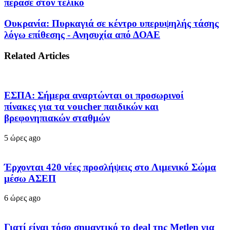
πέρασε στον τελικό
Ουκρανία: Πυρκαγιά σε κέντρο υπερυψηλής τάσης
λόγω επίθεσης - Ανησυχία από ΔΟΑΕ
Related Articles
ΕΣΠΑ: Σήμερα αναρτώνται οι προσωρινοί
πίνακες για τα voucher παιδικών και
βρεφονηπιακών σταθμών
5 ώρες ago
Έρχονται 420 νέες προσλήψεις στο Λιμενικό Σώμα
μέσω ΑΣΕΠ
6 ώρες ago
Γιατί είναι τόσο σημαντικό το deal της Metlen για