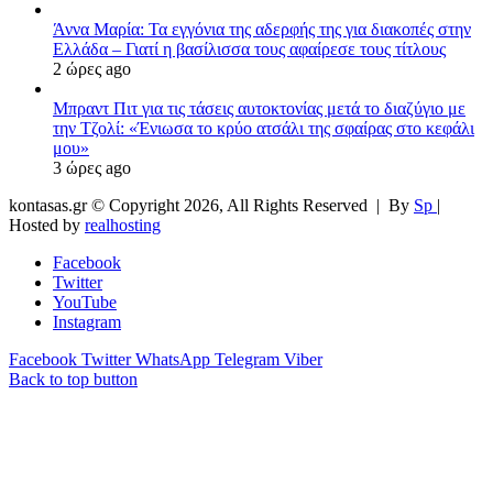
Άννα Μαρία: Τα εγγόνια της αδερφής της για διακοπές στην
Ελλάδα – Γιατί η βασίλισσα τους αφαίρεσε τους τίτλους
2 ώρες ago
Μπραντ Πιτ για τις τάσεις αυτοκτονίας μετά το διαζύγιο με
την Τζολί: «Ένιωσα το κρύο ατσάλι της σφαίρας στο κεφάλι
μου»
3 ώρες ago
kontasas.gr © Copyright 2026, All Rights Reserved |
By
Sp
|
Hosted by
realhosting
Facebook
Twitter
YouTube
Instagram
Facebook
Twitter
WhatsApp
Telegram
Viber
Back to top button