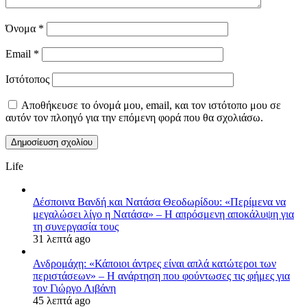
Όνομα
*
Email
*
Ιστότοπος
Αποθήκευσε το όνομά μου, email, και τον ιστότοπο μου σε
αυτόν τον πλοηγό για την επόμενη φορά που θα σχολιάσω.
Life
Δέσποινα Βανδή και Νατάσα Θεοδωρίδου: «Περίμενα να
μεγαλώσει λίγο η Νατάσα» – Η απρόσμενη αποκάλυψη για
τη συνεργασία τους
31 λεπτά ago
Ανδρομάχη: «Κάποιοι άντρες είναι απλά κατώτεροι των
περιστάσεων» – Η ανάρτηση που φούντωσες τις φήμες για
τον Γιώργο Λιβάνη
45 λεπτά ago