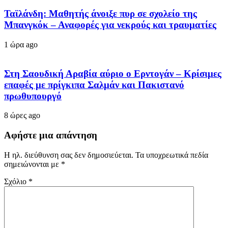
Ταϊλάνδη: Μαθητής άνοιξε πυρ σε σχολείο της
Μπανγκόκ – Αναφορές για νεκρούς και τραυματίες
1 ώρα ago
Στη Σαουδική Αραβία αύριο ο Ερντογάν – Κρίσιμες
επαφές με πρίγκιπα Σαλμάν και Πακιστανό
πρωθυπουργό
8 ώρες ago
Αφήστε μια απάντηση
Η ηλ. διεύθυνση σας δεν δημοσιεύεται.
Τα υποχρεωτικά πεδία
σημειώνονται με
*
Σχόλιο
*