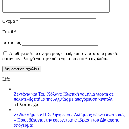
Όνομα
*
Email
*
Ιστότοπος
Αποθήκευσε το όνομά μου, email, και τον ιστότοπο μου σε
αυτόν τον πλοηγό για την επόμενη φορά που θα σχολιάσω.
Life
Ζεντάγια και Τομ Χόλαντ: Ιδιωτική γαμήλια γιορτή σε
πολυτελές κτήμα της Αγγλίας με απαγόρευση κινητών
51 λεπτά ago
Ζώδια σήμερα: Η Σελήνη στους Διδύμους φέρνει ανατροπές
– Ποιοι δέχονται την ευεργετική επίδραση του Δία από το
απόγευμα;