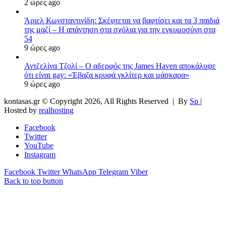
2 ώρες ago
Άριελ Κωνσταντινίδη: Σκέφτεται να βαφτίσει και τα 3 παιδιά
της μαζί – Η απάντηση στα σχόλια για την εγκυμοσύνη στα
54
9 ώρες ago
Αντζελίνα Τζολί – Ο αδερφός της James Haven αποκάλυψε
ότι είναι gay: «Έβαζα κρυφά γκλίτερ και μάσκαρα»
9 ώρες ago
kontasas.gr © Copyright 2026, All Rights Reserved |
By
Sp
|
Hosted by
realhosting
Facebook
Twitter
YouTube
Instagram
Facebook
Twitter
WhatsApp
Telegram
Viber
Back to top button