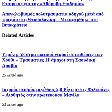
Εταιρείας για την «Αθόρυβη Επιδημία»
Απεγκλωβισμός πολυτραυματία οδηγού μετά από
τροχαίο στη Θεσσαλονίκη – Μεταφέρθηκε στο
Ιπποκράτειο
Related Articles
Υεμένη: 58 στρατιωτικοί νεκροί σε επιθέσεις των
Χούθι – Τραυματίες 11 άμαχοι στη Σαουδική
Αραβία
25 λεπτά ago
Ισχυρός σεισμός μεγέθους 5,8 Ρίχτερ στις Φιλιππίνες
– Αισθητός στην πρωτεύουσα Μανίλα
53 λεπτά ago