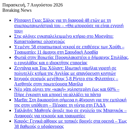
Παρασκευή, 7 Αυγούστου 2026
Breaking News
Ρίτσαρντ Γκιρ: Σάλος για τη διαφορά 48 ετών με τη
συμπρωταγωνίστριά του – «Θα μπορούσε να είναι εγγονή
του»
Στις φλόγες εγκαταλελειμμένο κτήριο στο Μοσχάτο:
Καταστράφηκε ολοσχερώς
Υεμένη: 58 στρατιωτικοί νεκροί σε επιθέσεις των Χούθι –
Τραυματίες 11 άμαχοι στη Σαουδική Αραβία
Φωτιά στην Βοιωτία: Προφυλακιστέοι ο δήμαρχος Στυλίδας,
ο εργολάβος και ο ιδιοκτήτης εταιρείας
Ζεντάγια και Τομ Χόλαντ: Ιδιωτική γαμήλια γιορτή σε
πολυτελές κτήμα της Αγγλίας με απαγόρευση κινητών
Ισχυρός σεισμός μεγέθους 5,8 Ρίχτερ στις Φιλιππίνες –
Αισθητός στην πρωτεύουσα Μανίλα
Νέο χάπι ρίχνει την «κακή» χοληστερίνη έως και 60% –
Πήρε έγκριση και μπορεί να αλλάξει τα πάντα
Marfin: Στη δικαιοσύνη σήμερα η 46χρονη για την εμπλοκή
της στην υπόθεση – Πέρασε τη νύχτα στη ΓΑΔΑ
Ταϊλάνδη: Μαθητής άνοιξε πυρ σε σχολείο της Μπανγκόκ –
Αναφορές για νεκρούς και τραυματίες
Καιρός: Γενικά αίθριος με τοπικές βροχές στα ορεινά – Έως
38 βαθμούς ο υδράργυρος