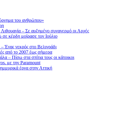
ούργημα του ανθρώπου»
ρη
 Λιθουανία – Σε αυξημένο συναγερμό οι Αρχές
ε κέρδη μοίρασε τον Ιούλιο
 – Ένας νεκρός στο Βελιγράδι
ιές από το 2007 έως σήμερα
α – Πίσω στα σπίτια τους οι κάτοικοι
os. με την Paramount
λημμυρικά έργα στην Αττική