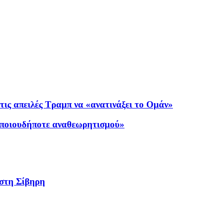
 τις απειλές Τραμπ να «ανατινάξει το Ομάν»
οποιουδήποτε αναθεωρητισμού»
 στη Σίβηρη