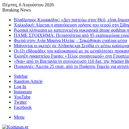
Πέμπτη, 6 Αυγούστου 2026
Breaking News
Βλαδίμηρος Κυριακίδης: «Δεν πιστεύω στον Θεό, είναι δημι
Χαλκιδική: Αίρεται η απαγόρευση χρήσης του νερού στη Σίβη
Ρωσικά πλήγματα με κατεσχεμένα ουκρανικά drone φοβάται η
ΠΑΜΕ ΣΤΟΙΧΗΜΑ: Περισσότερα από 95 εκατομμύρια ευρώ σ
Φωτιά στην Aγία Μαρίνα Ηλείας – Σηκώθηκαν εναέρια μέσα
Μαίνονται οι φωτιές σε Αλβανία και Σερβία εν μέσω καύσωνα
Οι έξι εβδομάδες του καλοκαιριού με τις μεγαλύτερες πυρκαγ
Έκρηξη ηφαιστείου Fuego: «Τέλος συναγερμού» στη Γουατεμάλ
«Ναι» από τη Βρετανία τη συγχώνευση 110 δισ. της Warner Br
Πυρκαγιές: Άμεσα 25 εκατ. από το Πράσινο Ταμείο για αντιπ
Sidebar
Random Article
Log In
Instagram
YouTube
Twitter
Facebook
Menu