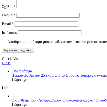
Σχόλιο
*
Όνομα
*
Email
*
Ιστότοπος
Αποθήκευσε το όνομά μου, email, και τον ιστότοπο μου σε αυτό
Check Also
Close
Επικαιρότητα
Πυρκαγιές: Άμεσα 25 εκατ. από το Πράσινο Ταμείο για αντιπ
1 ώρα ago
Life
Ο συνθέτης του «Λογαριασμού» αποκαλύπτει πώς το τραγούδι τ
1 ώρα ago