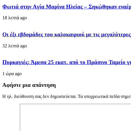
Φωτιά στην Aγία Μαρίνα Ηλείας – Σηκώθηκαν εναέρ
18 λεπτά ago
Οι έξι εβδομάδες του καλοκαιριού με τις μεγαλύτερε
32 λεπτά ago
Πυρκαγιές: Άμεσα 25 εκατ. από το Πράσινο Ταμείο γ
1 ώρα ago
Αφήστε μια απάντηση
Η ηλ. διεύθυνση σας δεν δημοσιεύεται.
Τα υποχρεωτικά πεδία σημε