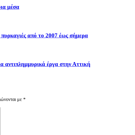
ια μέσα
ς πυρκαγιές από το 2007 έως σήμερα
ια αντιπλημμυρικά έργα στην Αττική
ιώνονται με
*