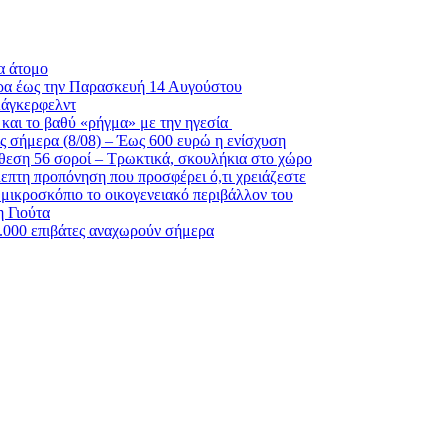
α άτομο
ρα έως την Παρασκευή 14 Αυγούστου
Λάγκερφελντ
και το βαθύ «ρήγμα» με την ηγεσία
ς σήμερα (8/08) – Έως 600 ευρώ η ενίσχυση
θεση 56 σοροί – Τρωκτικά, σκουλήκια στο χώρο
λεπτη προπόνηση που προσφέρει ό,τι χρειάζεστε
 μικροσκόπιο το οικογενειακό περιβάλλον του
η Γιούτα
6.000 επιβάτες αναχωρούν σήμερα