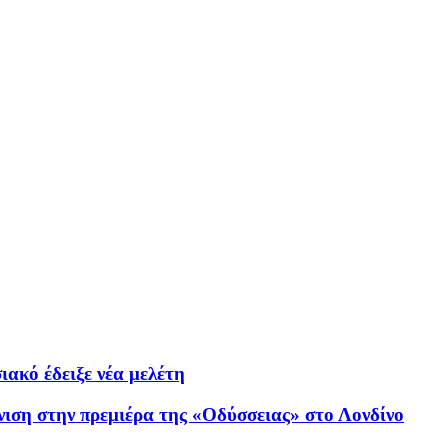
ιακό έδειξε νέα μελέτη
νιση στην πρεμιέρα της «Οδύσσειας» στο Λονδίνο