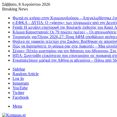
Σάββατο, 8 Αυγούστου 2026
Breaking News
Φωτιά σε κτήριο στην Κουμουνδούρου – Απεγκλωβίστηκε έν
e-ΕΦΚΑ – ΔΥΠΑ: Ο «χάρτης» των πληρωμών από την Δευτέ
Fendi: Η μεγάλη επιστροφή της θρυλικής έκθεσης του Καρλ 
Κόμμα Καρυστιανού: Οι 79 πρώτες ημέρες – Οι αποχωρήσεις 
Τουρισμός για Όλους 2026-27: Ποια ΑΦΜ υποβάλουν αιτήσει
Θρίλερ σε γραφείο τελετών στο Σικάγο: Βρέθηκαν σε αποσύν
Πώς να διατηρήσετε τη φόρμα σας στις διακοπές – Μια ολιγό
Σέρρες: Πέπλο μυστηρίου για τον θάνατου του 68χρονου- Στο
ΗΠΑ: Συνετρίβη ελικόπτερο που επιχειρούσε σε πυρκαγιά στ
Εγκαταλείπουν μαζικά την Αθήνα οι αδειούχοι – Πάνω από 5
Sidebar
Random Article
Log In
Instagram
YouTube
Twitter
Facebook
Menu