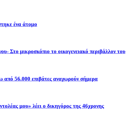
τηκε ένα άτομο
ου- Στο μικροσκόπιο το οικογενειακό περιβάλλον του
νω από 56.000 επιβάτες αναχωρούν σήμερα
εντολέας μου» λέει ο δικηγόρος της 46χρονης