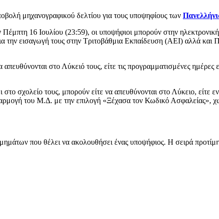
υποβολή μηχανογραφικού δελτίου για τους υποψηφίους των
Πανελλήνι
 Πέμπτη 16 Ιουλίου (23:59), οι υποψήφιοι μπορούν στην ηλεκτρονική
α την εισαγωγή τους στην Τριτοβάθμια Εκπαίδευση (ΑΕΙ) αλλά και 
πευθύνονται στο Λύκειό τους, είτε τις προγραμματισμένες ημέρες εφ
 στο σχολείο τους, μπορούν είτε να απευθύνονται στο Λύκειο, είτε ε
φαρμογή του Μ.Δ. με την επιλογή «Ξέχασα τον Κωδικό Ασφαλείας», χ
μημάτων που θέλει να ακολουθήσει ένας υποψήφιος. Η σειρά προτίμη