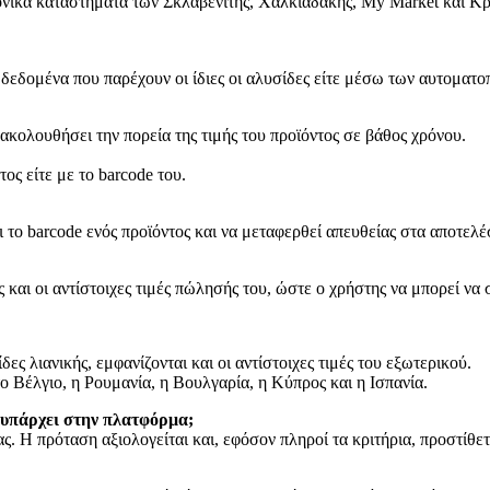
ονικά καταστήματα των Σκλαβενίτης, Χαλκιαδάκης, My Market και Κ
α δεδομένα που παρέχουν οι ίδιες οι αλυσίδες είτε μέσω των αυτομ
κολουθήσει την πορεία της τιμής του προϊόντος σε βάθος χρόνου.
ος είτε με το barcode του.
το barcode ενός προϊόντος και να μεταφερθεί απευθείας στα αποτελ
και οι αντίστοιχες τιμές πώλησής του, ώστε ο χρήστης να μπορεί να σ
ες λιανικής, εμφανίζονται και οι αντίστοιχες τιμές του εξωτερικού.
το Βέλγιο, η Ρουμανία, η Βουλγαρία, η Κύπρος και η Ισπανία.
ν υπάρχει στην πλατφόρμα;
. Η πρόταση αξιολογείται και, εφόσον πληροί τα κριτήρια, προστίθετ