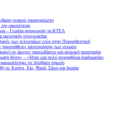
πέμβαση νεαρού ναυαγοσώστη
της οικογένειας
άνια – Γεμάτα αναχωρούν τα ΚΤΕΛ
α αμυντικής συνεργασίας
λλαγές των τελευταίων ετών στην Πυροσβεστική
ις προσπάθειες ταυτοποίησης των νεκρών
 καλεί σε άμεσες παρεμβάσεις και ατομική προστασία
δέκατη θέση» – «Ήταν μια πολύ ψυχοφθόρα διαδικασία»
τραυματίστηκε σε δύσβατο σημείο
8) σε Κρήτη, Χίο, Ψαρά, Σάμο και Ικαρία