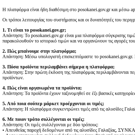
Η πλατφόρμα είναι ήδη διαθέσιμη στο posokanei.gov.gr και μέσω app
Οι τρόποι λειτουργίας του συστήματος και οι δυνατότητές του περι
1. Τι είναι το posokanei.gov.gr;
Απάντηση: Το posokanei.gov.gr είναι μια πλατφόρμα σύγκρισης τιμών
παρακολουθούν το ιστορικό τιμών και να οργανώνουν τις αγορές το
2. Πώς μπαίνουμε στην πλατφόρμα;
Απάντηση: Μέσω υπολογιστή επισκεπτόμαστε το posokanei.gov.gr. Π
3. Πόσα προϊόντα περιλαμβάνει σήμερα η πλατφόρμα;
Απάντηση: Στην πρώτη έκδοση της πλατφόρμας περιλαμβάνονται περ
προϊόντων.
4. Πώς είναι οργανωμένα τα προϊόντα;
Απάντηση: Τα προϊόντα έχουν ταξινομηθεί σε έξι βασικές κατηγορίε
5. Από ποια σούπερ μάρκετ προέρχονται οι τιμές;
Απάντηση: Η πλατφόρμα συγκεντρώνει τιμές από τις αλυσίδες Γαλα
6. Με ποιον τρόπο συλλέγονται οι τιμές;
Απάντηση: Οι τιμές συλλέγονται με δύο τρόπους:
• Απευθείας παροχή δεδομένων από τις αλυσίδες Γαλαξίας, ΣΥΝΚΑ,