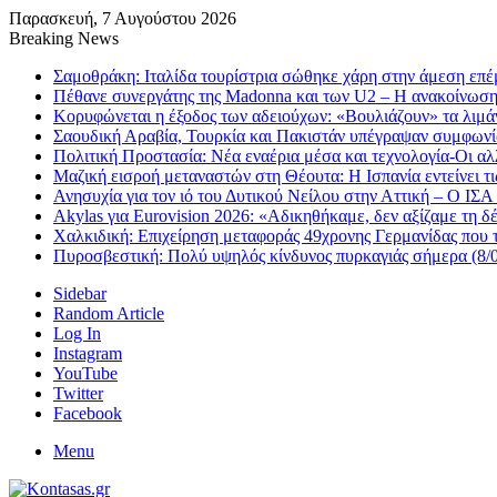
Παρασκευή, 7 Αυγούστου 2026
Breaking News
Σαμοθράκη: Ιταλίδα τουρίστρια σώθηκε χάρη στην άμεση ε
Πέθανε συνεργάτης της Madonna και των U2 – Η ανακοίνωση 
Κορυφώνεται η έξοδος των αδειούχων: «Βουλιάζουν» τα λιμ
Σαουδική Αραβία, Τουρκία και Πακιστάν υπέγραψαν συμφωνί
Πολιτική Προστασία: Νέα εναέρια μέσα και τεχνολογία-Οι α
Μαζική εισροή μεταναστών στη Θέουτα: Η Ισπανία εντείνει τ
Ανησυχία για τον ιό του Δυτικού Νείλου στην Αττική – Ο ΙΣΑ
Akylas για Eurovision 2026: «Aδικηθήκαμε, δεν αξίζαμε τη 
Χαλκιδική: Επιχείρηση μεταφοράς 49χρονης Γερμανίδας που 
Πυροσβεστική: Πολύ υψηλός κίνδυνος πυρκαγιάς σήμερα (8/0
Sidebar
Random Article
Log In
Instagram
YouTube
Twitter
Facebook
Menu