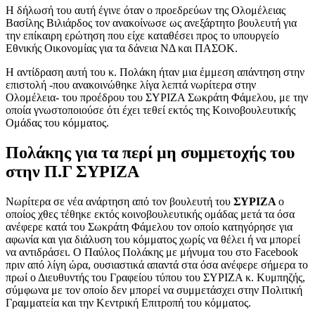
Η δήλωσή του αυτή έγινε όταν ο προεδρεύων της Ολομέλειας
Βασίλης Βιλιάρδος τον ανακοίνωσε ως ανεξάρτητο βουλευτή για
την επίκαιρη ερώτηση που είχε καταθέσει προς το υπουργείο
Εθνικής Οικονομίας για τα δάνεια ΝΔ και ΠΑΣΟΚ.
Η αντίδραση αυτή του κ. Πολάκη ήταν μια έμμεση απάντηση στην
επιστολή -που ανακοινώθηκε λίγα λεπτά νωρίτερα στην
Ολομέλεια- του προέδρου του ΣΥΡΙΖΑ Σωκράτη Φάμελου, με την
οποία γνωστοποιούσε ότι έχει τεθεί εκτός της Κοινοβουλευτικής
Ομάδας του κόμματος.
Πολάκης για τα περί μη συμμετοχής του
στην Π.Γ ΣΥΡΙΖΑ
Νωρίτερα σε νέα ανάρτηση από τον βουλευτή του
ΣΥΡΙΖΑ
ο
οποίος χθες τέθηκε εκτός κοινοβουλευτικής ομάδας μετά τα όσα
ανέφερε κατά του Σωκράτη Φάμελου τον οποίο κατηγόρησε για
αφωνία και για διάλυση του κόμματος χωρίς να θέλει ή να μπορεί
να αντιδράσει. Ο Παύλος Πολάκης με μήνυμα του στο Facebook
πριν από λίγη ώρα, ουσιαστικά απαντά στα όσα ανέφερε σήμερα το
πρωί ο Διευθυντής του Γραφείου τύπου του ΣΥΡΙΖΑ κ. Κυμπηζής,
σύμφωνα με τον οποίο δεν μπορεί να συμμετάσχει στην Πολιτική
Γραμματεία και την Κεντρική Επιτροπή του κόμματος.