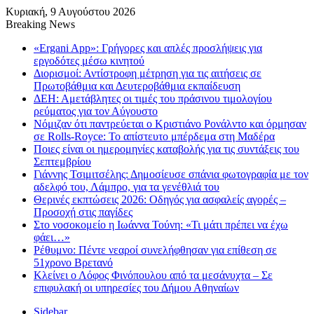
Κυριακή, 9 Αυγούστου 2026
Breaking News
«Ergani App»: Γρήγορες και απλές προσλήψεις για
εργοδότες μέσω κινητού
Διορισμοί: Αντίστροφη μέτρηση για τις αιτήσεις σε
Πρωτοβάθμια και Δευτεροβάθμια εκπαίδευση
ΔΕΗ: Αμετάβλητες οι τιμές του πράσινου τιμολογίου
ρεύματος για τον Αύγουστο
Νόμιζαν ότι παντρεύεται ο Κριστιάνο Ρονάλντο και όρμησαν
σε Rolls-Royce: Το απίστευτο μπέρδεμα στη Μαδέρα
Ποιες είναι οι ημερομηνίες καταβολής για τις συντάξεις του
Σεπτεμβρίου
Γιάννης Τσιμιτσέλης: Δημοσίευσε σπάνια φωτογραφία με τον
αδελφό του, Λάμπρο, για τα γενέθλιά του
Θερινές εκπτώσεις 2026: Οδηγός για ασφαλείς αγορές –
Προσοχή στις παγίδες
Στο νοσοκομείο η Ιωάννα Τούνη: «Τι μάτι πρέπει να έχω
φάει…»
Ρέθυμνο: Πέντε νεαροί συνελήφθησαν για επίθεση σε
51χρονο Βρετανό
Κλείνει ο Λόφος Φινόπουλου από τα μεσάνυχτα – Σε
επιφυλακή οι υπηρεσίες του Δήμου Αθηναίων
Sidebar