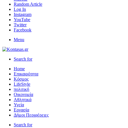
Random Article
Log In
Instagram
YouTube
Twitter
Facebook
Menu
Search for
Home
Επικαιρότητα
Κόσμος
LifeStyle
πολιτική
Οικονομία
Αθλητικά
Υγεία
Εργασία
Δήμοι Περιφέρειες
Search for