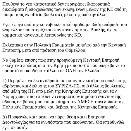
Πουθενά το νέο καταστατικό δεν περιγράφει διαφορετικά
δικαιώματα ή υποχρεώσεις των εκλεγμένων μελών της ΚΕ από τη
μία με τους ex officio βουλευτές μέλη της από την άλλη.
Εγώ έφυγα από την κοινοβουλευτική ομάδα με βάση απόφαση του
Φάμελλου που στηρίζεται στον κανονισμό της Βουλής, όχι σε
κομματικό κανονισμό λειτουργίας της ΚΟ.
Εκλέχτηκα στην Πολιτική Γραμματεία με ψήφο από την Κεντρική
Επιτροπή, μετά από πρόταση του Φάμελλου!
Να θυμίσω επίσης πως στην προηγούμενη Κεντρική Επιτροπή,
εκλέχτηκα πρώτος από την Κρήτη με ποσοστό που υπερέβαινε το
ποσοστό οποιουδήποτε άλλου σε ΟΛΗ την Ελλάδα!
Γ) Περιμένω να δω αντίδραση σε αυτόν τον κατήφορο απαξίωσης,
αδράνειας και διάλυσης του ΣΥΡΙΖΑ-ΠΣ, από άλλους βουλευτές,
από μέλη της ΠΓ, από μέλη της Κεντρικής Επιτροπής και των
Νομαρχιακών που πρέπει να εκφραστούν δημόσια εναντίον της
αδικίας σε βάρος μου και με αίτημα την ΑΜΕΣΗ συνεδρίαση της
Πολιτικής Γραμματείας και, βέβαια, της Κεντρικής Επιτροπής.
Δ) Προφανώς και πρέπει να πάρει θέση και η Επιτροπή
Δεοντολογίας για τα ανυπόστατα που ακούγονται. Θα απευθυνθώ
εγώ σε αυτήν.