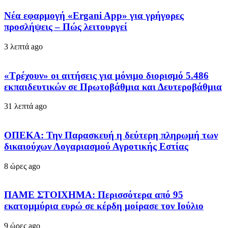
Νέα εφαρμογή «Ergani App» για γρήγορες
προσλήψεις – Πώς λειτουργεί
3 λεπτά ago
«Τρέχουν» οι αιτήσεις για μόνιμο διορισμό 5.486
εκπαιδευτικών σε Πρωτοβάθμια και Δευτεροβάθμια
31 λεπτά ago
ΟΠΕΚΑ: Την Παρασκευή η δεύτερη πληρωμή των
δικαιούχων Λογαριασμού Αγροτικής Εστίας
8 ώρες ago
ΠΑΜΕ ΣΤΟΙΧΗΜΑ: Περισσότερα από 95
εκατομμύρια ευρώ σε κέρδη μοίρασε τον Ιούλιο
9 ώρες ago