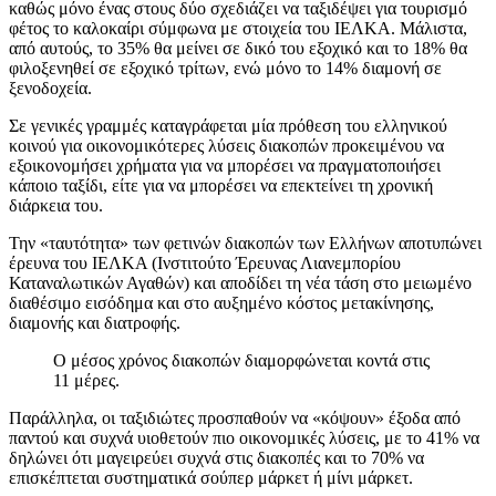
καθώς μόνο ένας στους δύο σχεδιάζει να ταξιδέψει για τουρισμό
φέτος το καλοκαίρι σύμφωνα με στοιχεία του ΙΕΛΚΑ. Μάλιστα,
από αυτούς, το 35% θα μείνει σε δικό του εξοχικό και το 18% θα
φιλοξενηθεί σε εξοχικό τρίτων, ενώ μόνο το 14% διαμονή σε
ξενοδοχεία.
Σε γενικές γραμμές καταγράφεται μία πρόθεση του ελληνικού
κοινού για οικονομικότερες λύσεις διακοπών προκειμένου να
εξοικονομήσει χρήματα για να μπορέσει να πραγματοποιήσει
κάποιο ταξίδι, είτε για να μπορέσει να επεκτείνει τη χρονική
διάρκεια του.
Την «ταυτότητα» των φετινών διακοπών των Ελλήνων αποτυπώνει
έρευνα του ΙΕΛΚΑ (Ινστιτούτο Έρευνας Λιανεμπορίου
Καταναλωτικών Αγαθών) και αποδίδει τη νέα τάση στο μειωμένο
διαθέσιμο εισόδημα και στο αυξημένο κόστος μετακίνησης,
διαμονής και διατροφής.
Ο μέσος χρόνος διακοπών διαμορφώνεται κοντά στις
11 μέρες.
Παράλληλα, οι ταξιδιώτες προσπαθούν να «κόψουν» έξοδα από
παντού και συχνά υιοθετούν πιο οικονομικές λύσεις, με το 41% να
δηλώνει ότι μαγειρεύει συχνά στις διακοπές και το 70% να
επισκέπτεται συστηματικά σούπερ μάρκετ ή μίνι μάρκετ.