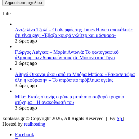
Life
Αντζελίνα Τζολί – Ο αδερφός της James Haven αποκάλυψε
ότι είναι gay: «Έβαζα κρυφά γκλίτερ και μάσκαρα»
2 ώρες ago
Γιώργος Λιάγκας – Μαρία Αντωνά: Το φωτογραφικό
άλμπουμ των διακοπών τους σε Μύκονο και Τήνο
2 ώρες ago
Αθηνά Οικονομάκου από τα Μπόρα Μπόρα: «Έσκασε τώρα
όλη η κούραση» – Το απρόοπτο πρόβλημα υγείας
3 ώρες ago
Mike: Εκτός σκηνής ο ράπερ μετά από σοβαρό τροχαίο
ατύχημα – Η ανακοίνωσή του
3 ώρες ago
kontasas.gr © Copyright 2026, All Rights Reserved |
By
Sp
|
Hosted by
realhosting
Facebook