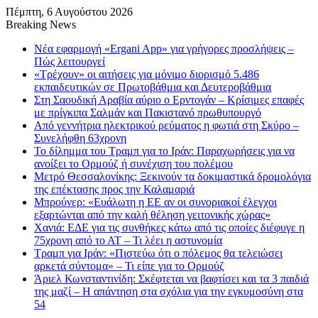
Πέμπτη, 6 Αυγούστου 2026
Breaking News
Νέα εφαρμογή «Ergani App» για γρήγορες προσλήψεις –
Πώς λειτουργεί
«Τρέχουν» οι αιτήσεις για μόνιμο διορισμό 5.486
εκπαιδευτικών σε Πρωτοβάθμια και Δευτεροβάθμια
Στη Σαουδική Αραβία αύριο ο Ερντογάν – Κρίσιμες επαφές
με πρίγκιπα Σαλμάν και Πακιστανό πρωθυπουργό
Από γεννήτρια ηλεκτρικού ρεύματος η φωτιά στη Σκύρο –
Συνελήφθη 63χρονη
Το δίλημμα του Τραμπ για το Ιράν: Παραχωρήσεις για να
ανοίξει το Ορμούζ ή συνέχιση του πολέμου
Μετρό Θεσσαλονίκης: Ξεκινούν τα δοκιμαστικά δρομολόγια
της επέκτασης προς την Καλαμαριά
Μπρούνερ: «Ευάλωτη η ΕΕ αν οι συνοριακοί έλεγχοι
εξαρτώνται από την καλή θέληση γειτονικής χώρας»
Χανιά: ΕΔΕ για τις συνθήκες κάτω από τις οποίες διέφυγε η
75χρονη από το ΑΤ – Τι λέει η αστυνομία
Τραμπ για Ιράν: «Πιστεύω ότι ο πόλεμος θα τελειώσει
αρκετά σύντομα» – Τι είπε για το Ορμούζ
Άριελ Κωνσταντινίδη: Σκέφτεται να βαφτίσει και τα 3 παιδιά
της μαζί – Η απάντηση στα σχόλια για την εγκυμοσύνη στα
54