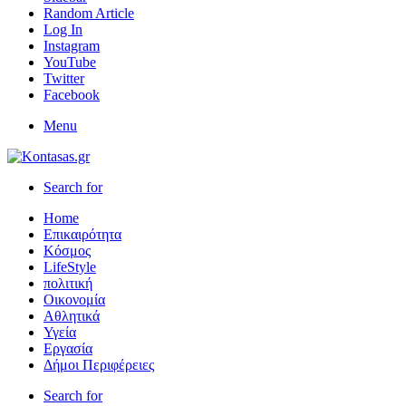
Random Article
Log In
Instagram
YouTube
Twitter
Facebook
Menu
Search for
Home
Επικαιρότητα
Κόσμος
LifeStyle
πολιτική
Οικονομία
Αθλητικά
Υγεία
Εργασία
Δήμοι Περιφέρειες
Search for