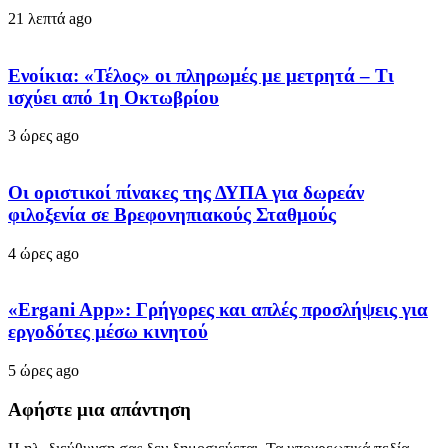
21 λεπτά ago
Ενοίκια: «Τέλος» οι πληρωμές με μετρητά – Τι
ισχύει από 1η Οκτωβρίου
3 ώρες ago
Οι οριστικοί πίνακες της ΔΥΠΑ για δωρεάν
φιλοξενία σε Βρεφονηπιακούς Σταθμούς
4 ώρες ago
«Ergani App»: Γρήγορες και απλές προσλήψεις για
εργοδότες μέσω κινητού
5 ώρες ago
Αφήστε μια απάντηση