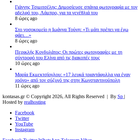
Γιάννης Τσιμιτσέλης: Δημοσίευσε σπάνια φωτογραφία με τον
αδελφό του, Λάμπρο, για τα γενέθλιά του
8 ώρες ago
Στο νοσοκομείο η Ιωάννα Τούνη: «Τι μάτι πρέπει να έχω
φάει…»
8 ώρες ago
Περικλής Κονδυλάτος: Οι πρώτες φωτογραφίες με τη
σύντροφό του Ελίνα από τις διακοπές τους
10 ώρες ago
Μαρία Εκμεκτσίογλου: «17 λευκά τριαντάφυλλα για έναν
χρόνο» από τον σύζυγό της στην Κωνσταντινούπολη
11 ώρες ago
kontasas.gr © Copyright 2026, All Rights Reserved |
By
Sp
|
Hosted by
realhosting
Facebook
Twitter
YouTube
Instagram