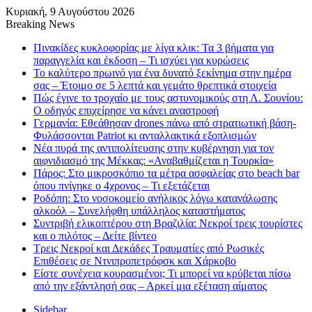
Κυριακή, 9 Αυγούστου 2026
Breaking News
Πινακίδες κυκλοφορίας με λίγα κλικ: Τα 3 βήματα για
παραγγελία και έκδοση – Τι ισχύει για κυρώσεις
Το καλύτερο πρωινό για ένα δυνατό ξεκίνημα στην ημέρα
σας – Έτοιμο σε 5 λεπτά και γεμάτο θρεπτικά στοιχεία
Πώς έγινε το τροχαίο με τους αστυνομικούς στη Λ. Σουνίου:
Ο οδηγός επιχείρησε να κάνει αναστροφή
Γερμανία: Εθεάθησαν drones πάνω από στρατιωτική βάση-
Φυλάσσονται Patriot κι ανταλλακτικά εξοπλισμών
Νέα πυρά της αντιπολίτευσης στην κυβέρνηση για τον
αιφνιδιασμό της Μέκκας: «Αναβαθμίζεται η Τουρκία»
Πάρος: Στο μικροσκόπιο τα μέτρα ασφαλείας στο beach bar
όπου πνίγηκε ο 4χρονος – Τι εξετάζεται
Ροδόπη: Στο νοσοκομείο ανήλικος λόγω κατανάλωσης
αλκοόλ – Συνελήφθη υπάλληλος καταστήματος
Συντριβή ελικοπτέρου στη Βραζιλία: Νεκροί τρεις τουρίστες
και ο πιλότος – Δείτε βίντεο
Τρεις Νεκροί και Δεκάδες Τραυματίες από Ρωσικές
Επιθέσεις σε Ντνιπροπετρόφσκ και Χάρκοβο
Είστε συνέχεια κουρασμένοι; Τι μπορεί να κρύβεται πίσω
από την εξάντλησή σας – Αρκεί μια εξέταση αίματος
Sidebar