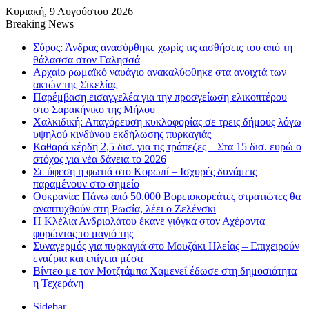
Κυριακή, 9 Αυγούστου 2026
Breaking News
Σύρος: Άνδρας ανασύρθηκε χωρίς τις αισθήσεις του από τη
θάλασσα στον Γαλησσά
Αρχαίο ρωμαϊκό ναυάγιο ανακαλύφθηκε στα ανοιχτά των
ακτών της Σικελίας
Παρέμβαση εισαγγελέα για την προσγείωση ελικοπτέρου
στο Σαρακήνικο της Μήλου
Χαλκιδική: Απαγόρευση κυκλοφορίας σε τρεις δήμους λόγω
υψηλού κινδύνου εκδήλωσης πυρκαγιάς
Καθαρά κέρδη 2,5 δισ. για τις τράπεζες – Στα 15 δισ. ευρώ ο
στόχος για νέα δάνεια το 2026
Σε ύφεση η φωτιά στο Κορωπί – Ισχυρές δυνάμεις
παραμένουν στο σημείο
Ουκρανία: Πάνω από 50.000 Βορειοκορεάτες στρατιώτες θα
αναπτυχθούν στη Ρωσία, λέει ο Ζελένσκι
Η Κλέλια Ανδριολάτου έκανε γιόγκα στον Αχέροντα
φορώντας το μαγιό της
Συναγερμός για πυρκαγιά στο Μουζάκι Ηλείας – Επιχειρούν
εναέρια και επίγεια μέσα
Βίντεο με τον Μοτζτάμπα Χαμενεΐ έδωσε στη δημοσιότητα
η Τεχεράνη
Sidebar