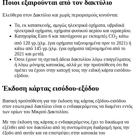
Ποιοι εξαιρούνται από τον δακτύλιο
Ελεύθερα στον Δακτύλιο και χωρίς περιορισμούς κινούνται:
Τα, εκ κατασκευής, αμιγώς ηλεκτρικά οχήματα, υβριδικά
ηλεκτρικά οχήματα, οχήματα φυσικού αερίου και υγραερίου.
Κατηγορίας Euro 6 και ταυτόχρονα με εκπομπές CO
κάτω
2
από 120 γρ./χλμ. (για οχήματα ταξινομημένα πριν το 2021) ή
κάτω από 145 γρ./χλμ. (για οχήματα ταξινομημένα από το
2021 και μετά).
Όσοι έχουν τη σχετική άδεια δακτυλίου λόγω επαγγέλματος
ή λόγω μόνιμης κατοικίας, αλλά με την προϋπόθεση ότι θα
πρέπει να έχουν στην κατοχή τους την ειδική κάρτα εισόδου-
εξόδου.
Έκδοση κάρτας εισόδου-εξόδου
Βασική προϋπόθεση για την έκδοση της κάρτας εξόδου-εισόδου
στον εσωτερικό δακτύλιο είναι ο ενδιαφερόμενος να διαμένει εντός
των ορίων του Μικρού Δακτυλίου.
Με την έκδοση της κάρτας ο ενδιαφερόμενος έχει το δικαίωμα να
εξέλθει από τον δακτύλιο από τη συντομότερη διαδρομή προς την
έξοδο από αυτήν και να επιστρέψει στην κατοικία του