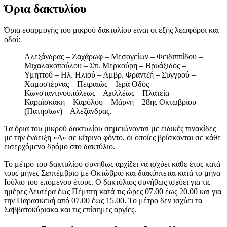
Όρια δακτυλίου
Όρια εφαρμογής του μικρού δακτυλίου είναι οι εξής λεωφόροι και
οδοί:
Αλεξάνδρας – Ζαχάρωφ – Μεσογείων – Φειδιππίδου –
Μιχαλακοπούλου – Σπ. Μερκούρη – Βρυάξιδος –
Υμηττού – Ηλ. Ηλιού – Αμβρ. Φραντζή – Συγγρού –
Χαμοστέρνας – Πειραιώς – Ιερά Οδός –
Κωνσταντινουπόλεως – Αχιλλέως – Πλατεία
Καραϊσκάκη – Καρόλου – Μάρνη – 28ης Οκτωβρίου
(Πατησίων) – Αλεξάνδρας.
Τα όρια του μικρού δακτυλίου σημειώνονται με ειδικές πινακίδες
με την ένδειξη «Δ» σε κίτρινο φόντο, οι οποίες βρίσκονται σε κάθε
εισερχόμενο δρόμο στο δακτύλιο.
Το μέτρο του δακτυλίου συνήθως αρχίζει να ισχύει κάθε έτος κατά
τους μήνες Σεπτέμβριο με Οκτώβριο και διακόπτεται κατά το μήνα
Ιούλιο του επόμενου έτους. O δακτύλιος συνήθως ισχύει για τις
ημέρες Δευτέρα έως Πέμπτη κατά τις ώρες 07.00 έως 20.00 και για
την Παρασκευή από 07.00 έως 15.00. Το μέτρο δεν ισχύει τα
Σαββατοκύριακα και τις επίσημες αργίες.