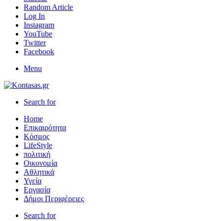
Random Article
Log In
Instagram
YouTube
Twitter
Facebook
Menu
Search for
Home
Επικαιρότητα
Κόσμος
LifeStyle
πολιτική
Οικονομία
Αθλητικά
Υγεία
Εργασία
Δήμοι Περιφέρειες
Search for