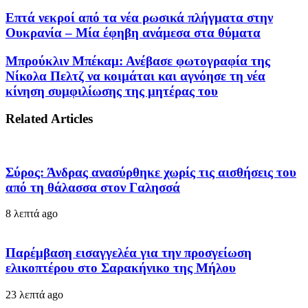
Επτά νεκροί από τα νέα ρωσικά πλήγματα στην
Ουκρανία – Μία έφηβη ανάμεσα στα θύματα
Μπρούκλιν Μπέκαμ: Ανέβασε φωτογραφία της
Νίκολα Πελτζ να κοιμάται και αγνόησε τη νέα
κίνηση συμφιλίωσης της μητέρας του
Related Articles
Σύρος: Άνδρας ανασύρθηκε χωρίς τις αισθήσεις του
από τη θάλασσα στον Γαλησσά
8 λεπτά ago
Παρέμβαση εισαγγελέα για την προσγείωση
ελικοπτέρου στο Σαρακήνικο της Μήλου
23 λεπτά ago