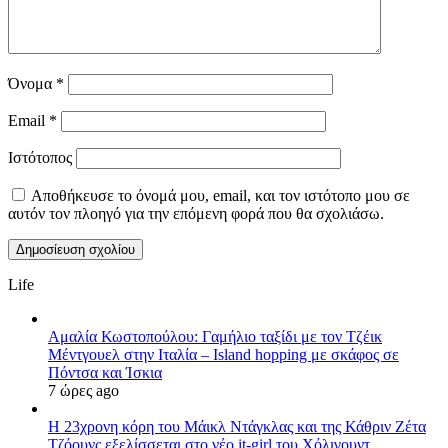
Όνομα
*
Email
*
Ιστότοπος
Αποθήκευσε το όνομά μου, email, και τον ιστότοπο μου σε
αυτόν τον πλοηγό για την επόμενη φορά που θα σχολιάσω.
Life
Αμαλία Κωστοπούλου: Γαμήλιο ταξίδι με τον Τζέικ
Μέντγουελ στην Ιταλία – Island hopping με σκάφος σε
Πόντσα και Ίσκια
7 ώρες ago
Η 23χρονη κόρη τoυ Μάικλ Ντάγκλας και της Κάθριν Ζέτα
Τζόουνς εξελίσσεται στο νέο it-girl του Χόλιγουντ