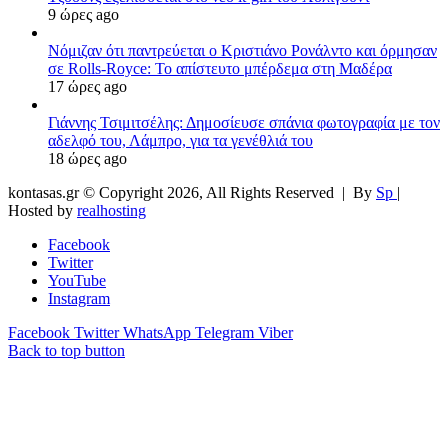
9 ώρες ago
Νόμιζαν ότι παντρεύεται ο Κριστιάνο Ρονάλντο και όρμησαν
σε Rolls-Royce: Το απίστευτο μπέρδεμα στη Μαδέρα
17 ώρες ago
Γιάννης Τσιμιτσέλης: Δημοσίευσε σπάνια φωτογραφία με τον
αδελφό του, Λάμπρο, για τα γενέθλιά του
18 ώρες ago
kontasas.gr © Copyright 2026, All Rights Reserved |
By
Sp
|
Hosted by
realhosting
Facebook
Twitter
YouTube
Instagram
Facebook
Twitter
WhatsApp
Telegram
Viber
Back to top button