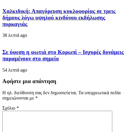
Χαλκιδική: Απαγόρευση κυκλοφορίας σε τρεις
δήμους λόγω υψηλού κινδύνου εκδήλωσης
πυρκαγιάς
38 λεπτά ago
Σε ύφεση η φωτιά στο Κορωπί – Ισχυρές δυνάμεις
παραμένουν στο σημείο
54 λεπτά ago
Αφήστε μια απάντηση
Η ηλ. διεύθυνση σας δεν δημοσιεύεται.
Τα υποχρεωτικά πεδία
σημειώνονται με
*
Σχόλιο
*