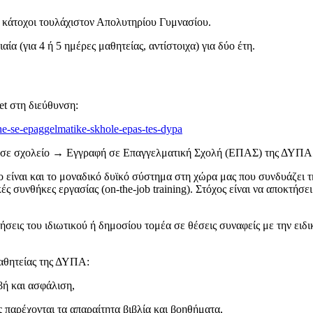
ι κάτοχοι τουλάχιστον Απολυτηρίου Γυμνασίου.
 (για 4 ή 5 ημέρες μαθητείας, αντίστοιχα) για δύο έτη.
t στη διεύθυνση:
he-se-epaggelmatike-skhole-epas-tes-dypa
ή σε σχολείο → Εγγραφή σε Επαγγελματική Σχολή (ΕΠΑΣ) της ΔΥΠΑ
 είναι και το μοναδικό δυϊκό σύστημα στη χώρα μας που συνδυάζει 
συνθήκες εργασίας (on-the-job training). Στόχος είναι να αποκτήσει
σεις του ιδιωτικού ή δημοσίου τομέα σε θέσεις συναφείς με την ειδ
αθητείας της ΔΥΠΑ:
ή και ασφάλιση,
 παρέχονται τα απαραίτητα βιβλία και βοηθήματα,