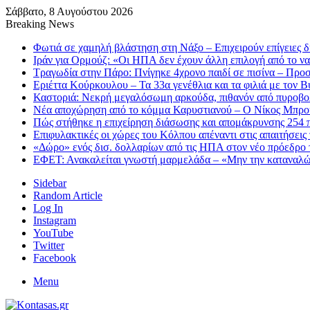
Σάββατο, 8 Αυγούστου 2026
Breaking News
Φωτιά σε χαμηλή βλάστηση στη Νάξο – Επιχειρούν επίγειες δ
Ιράν για Ορμούζ: «Οι ΗΠΑ δεν έχουν άλλη επιλογή από το ν
Τραγωδία στην Πάρο: Πνίγηκε 4χρονο παιδί σε πισίνα – Προσ
Εριέττα Κούρκουλου – Τα 33α γενέθλια και τα φιλιά με τον 
Καστοριά: Νεκρή μεγαλόσωμη αρκούδα, πιθανόν από πυροβο
Νέα αποχώρηση από το κόμμα Καρυστιανού – Ο Νίκος Μπρου
Πώς στήθηκε η επιχείρηση διάσωσης και απομάκρυνσης 254 π
Επιφυλακτικές οι χώρες του Κόλπου απέναντι στις απαιτήσεις
«Δώρο» ενός δισ. δολλαρίων από τις ΗΠΑ στον νέο πρόεδρο 
ΕΦΕΤ: Ανακαλείται γνωστή μαρμελάδα – «Μην την καταναλ
Sidebar
Random Article
Log In
Instagram
YouTube
Twitter
Facebook
Menu