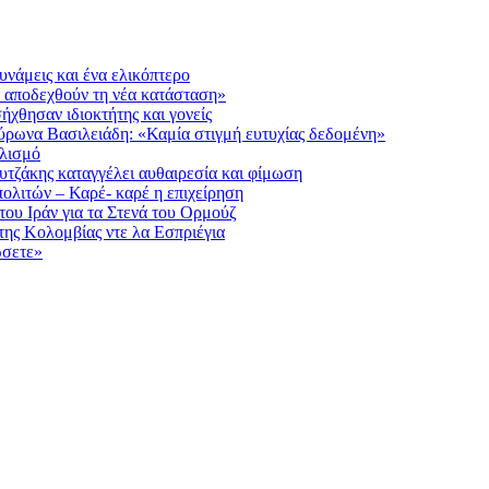
υνάμεις και ένα ελικόπτερο
α αποδεχθούν τη νέα κατάσταση»
ήχθησαν ιδιοκτήτης και γονείς
Βύρωνα Βασιλειάδη: «Καμία στιγμή ευτυχίας δεδομένη»
λισμό
τζάκης καταγγέλει αυθαιρεσία και φίμωση
ολιτών – Καρέ- καρέ η επιχείρηση
 του Ιράν για τα Στενά του Ορμούζ
της Κολομβίας ντε λα Εσπριέγια
ώσετε»