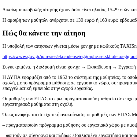
Δικαίωμα υποβολής αίτησης έχουν όσοι είναι ηλικίας 15-29 ετών κα
Η αμοιβή των μαθητών ανέρχεται σε 130 ευρώ ή 163 ευρώ εβδομαδιαία
Πώς θα κάνετε την αίτηση
Η υποβολή των αιτήσεων γίνεται μέσω gov.gr με κωδικούς TAXISne
https://www.gov.gr/ipiresies/ekpaideuse/eggraphe-se-skholeio/eggrap
Συγκεκριμένα, η διαδρομή είναι: gov.gr → Εκπαίδευση → Εγγραφ
Η ΔΥΠΑ εφαρμόζει από το 1952 το σύστημα της μαθητείας, το οποίο
σχολή, με το πρόγραμμα μάθησης σε εργασιακό χώρο, σε πραγματικές 
επαγγελματική εμπειρία στην αγορά εργασίας.
Οι μαθητές των ΕΠΑΣ το πρωί πραγματοποιούν μαθητεία σε επιχειρή
εργαστηριακά μαθήματα στη σχολή.
Όπως αναφέρεται σε σχετική ανακοίνωση, οι μαθητές των ΕΠΑΣ Μ
– πραγματοποιούν πρόγραμμα μάθησης σε εργασιακό χώρο με αμοιβ
– φοιτούν σε σύγχρονα και πλήρως εξοπλισμένα εργαστήρια και τους