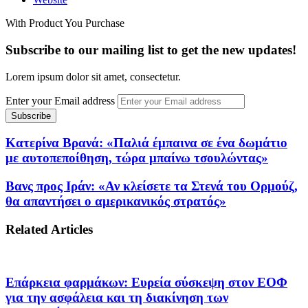
With Product You Purchase
Subscribe to our mailing list to get the new updates!
Lorem ipsum dolor sit amet, consectetur.
Enter your Email address
Κατερίνα Βρανά: «Παλιά έμπαινα σε ένα δωμάτιο
με αυτοπεποίθηση, τώρα μπαίνω τσουλώντας»
Βανς προς Ιράν: «Αν κλείσετε τα Στενά του Ορμούζ,
θα απαντήσει ο αμερικανικός στρατός»
Related Articles
Επάρκεια φαρμάκων: Ευρεία σύσκεψη στον ΕΟΦ
για την ασφάλεια και τη διακίνηση των