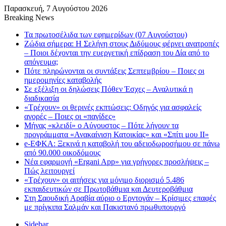
Παρασκευή, 7 Αυγούστου 2026
Breaking News
Τα πρωτοσέλιδα των εφημερίδων (07 Αυγούστου)
Ζώδια σήμερα: Η Σελήνη στους Διδύμους φέρνει ανατροπές
– Ποιοι δέχονται την ευεργετική επίδραση του Δία από το
απόγευμα;
Πότε πληρώνονται οι συντάξεις Σεπτεμβρίου – Ποιες οι
ημερομηνίες καταβολής
Σε εξέλιξη οι δηλώσεις Πόθεν Έσχες – Αναλυτικά η
διαδικασία
«Τρέχουν» οι θερινές εκπτώσεις: Οδηγός για ασφαλείς
αγορές – Ποιες οι «παγίδες»
Μήνας «κλειδί» ο Αύγουστος – Πότε λήγουν τα
προγράμματα «Ανακαίνιση Κατοικίας» και «Σπίτι μου ΙΙ»
e-ΕΦΚΑ: Ξεκινά η καταβολή του αδειοδωροσήμου σε πάνω
από 90.000 οικοδόμους
Νέα εφαρμογή «Ergani App» για γρήγορες προσλήψεις –
Πώς λειτουργεί
«Τρέχουν» οι αιτήσεις για μόνιμο διορισμό 5.486
εκπαιδευτικών σε Πρωτοβάθμια και Δευτεροβάθμια
Στη Σαουδική Αραβία αύριο ο Ερντογάν – Κρίσιμες επαφές
με πρίγκιπα Σαλμάν και Πακιστανό πρωθυπουργό
Sidebar