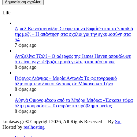
Life
Άριελ Κωνσταντινίδη: Σκέφτεται να βαφτίσει και τα 3 παιδιά
της μαζί – Η απάντηση στα σχόλια για την εγκυμοσύνη στα
54
7 ώρες ago
Αντζελίνα Τζολί – Ο αδερφός της James Haven αποκάλυψε
ότι είναι gay: «Έβαζα κρυφά γκλίτερ και μάσκαρα»
8 ώρες ago
Γιώργος Λιάγκας – Μαρία Αντωνά: Το φωτογραφικό
άλμπουμ των διακοπών τους σε Μύκονο και Τήνο
8 ώρες ago
Αθηνά Οικονομάκου από τα Μπόρα Μπόρα: «Έσκασε τώρα
όλη η κούραση» – Το απρόοπτο πρόβλημα υγείας
8 ώρες ago
kontasas.gr © Copyright 2026, All Rights Reserved |
By
Sp
|
Hosted by
realhosting