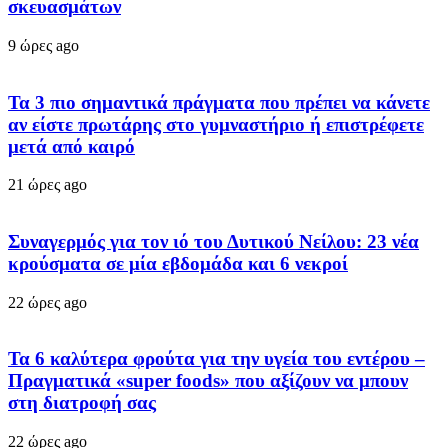
σκευασμάτων
9 ώρες ago
Τα 3 πιο σημαντικά πράγματα που πρέπει να κάνετε
αν είστε πρωτάρης στο γυμναστήριο ή επιστρέφετε
μετά από καιρό
21 ώρες ago
Συναγερμός για τον ιό του Δυτικού Νείλου: 23 νέα
κρούσματα σε μία εβδομάδα και 6 νεκροί
22 ώρες ago
Τα 6 καλύτερα φρούτα για την υγεία του εντέρου –
Πραγματικά «super foods» που αξίζουν να μπουν
στη διατροφή σας
22 ώρες ago