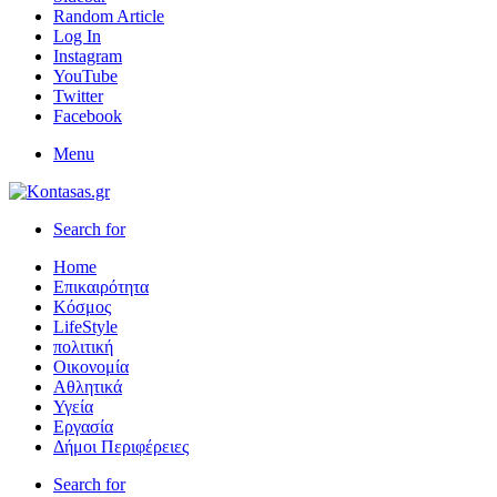
Random Article
Log In
Instagram
YouTube
Twitter
Facebook
Menu
Search for
Home
Επικαιρότητα
Κόσμος
LifeStyle
πολιτική
Οικονομία
Αθλητικά
Υγεία
Εργασία
Δήμοι Περιφέρειες
Search for