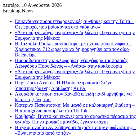
Δευτέρα, 10 Αυγούστου 2026
Breaking News
Επικίνδυνες πυρομετεωρολογικές συνθήκες και την Τρίτη –
Οι περιοχές που βρίσκονται στο «κόκκινο»
«Δεν υπάρχει λόγος ανησυχίας» δηλώνει η Τεχεράνη για την
Συμφωνία της Μέκκας
Η Ταλούλα Γουίλις παντρεύτηκε με εντυπωσιακό νυφικό –
Χρειάστηκαν 712 ώρες για να δημιουργηθεί από τον οίκο
Balenciaga
Παραδίδεται στην κυκλοφορία η νέα γέφυρα της παλαιάς
Λεωφόρου Ποσειδώνος – «Ανάσα» στην κυκλοφορία
«Δεν υπάρχει λόγος ανυσηχίας» δηλώνει η Τεχεράνη για την
Συμφωνία της Μέκκας
Περιφέρεια Αττικής: Η Ηλιούπολη αποκτά Στέγη
Υποστηριζόμενης Διαβίωσης ΑμεΑ
Ακυρώθηκε πτήση στον Καναδά επειδή παιδί αρνήθηκε να
δέσει τη ζώνη του
Κατερίνα Παπουτσάκη: Με μαγιό σε καλοκαιρινή διάθεση –
Η αυτοσχέδια πασαρέλα στο TikTok
Κουβαράς: Βίντεο και εικόνες από το σαρωτικό πέρασμα της
φωτιάς- Πτηνοτροφικές μονάδες έγιναν στάχτη
Η εγκυμονούσα Αν Χάθαγουεϊ δίχασε με την εμφάνισή της –
«Είναι απαίσιο αυτό το τζιν»