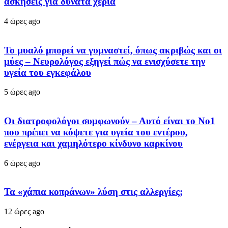
ασκήσεις για δυνατά χέρια
4 ώρες ago
Το μυαλό μπορεί να γυμναστεί, όπως ακριβώς και οι
μύες – Νευρολόγος εξηγεί πώς να ενισχύσετε την
υγεία του εγκεφάλου
5 ώρες ago
Οι διατροφολόγοι συμφωνούν – Αυτό είναι το Νο1
που πρέπει να κόψετε για υγεία του εντέρου,
ενέργεια και χαμηλότερο κίνδυνο καρκίνου
6 ώρες ago
Τα «χάπια κοπράνων» λύση στις αλλεργίες;
12 ώρες ago