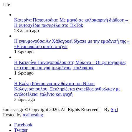
Life
Κατερίνα Παπουτσάκη: Με μαγιό σε καλοκαιρινή διάθεση –
Η αυτοσχέδια πασαρέλα στο TikTok
53 λεπτά ago
Η εγκυμονούσα Αν Χάθαγουεϊ δίχασε με την εμφάνισή της –
«Είναι απαίσιο αυτό το τζιν»
1 ώρα ago
Η Κατερίνα Παναγοπούλου στη Μύκονο – Οι φωτογραφίες
με crop top και γραμμωμένους κοιλιακούς
1 ώρα ago
Η Ελένη Ράντου για τον θάνατο του Νίκου
Καλογερόπουλου: Ξεκληρίζεται ένα είδος ανθρώπων με
ανιδιοτέλεια, ταλέντο και ψυχή
2 ώρες ago
kontasas.gr © Copyright 2026, All Rights Reserved |
By
Sp
|
Hosted by
realhosting
Facebook
Twitter