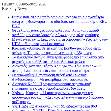
Πέμπτη, 6 Αυγούστου 2026
Breaking News
Eurovision 2027: Στα άκρα η διαμάχη για τη διοργανώτρια
πόλη στη Βουλγαρία – Το αδιέξοδο και το παρασκήνιο EBU-
BNT
Θεμέλια αρχαίας γέφυρας, πολεμικά πλοία και μαμούθ
αναδύθηκαν στον Δούναβη λόγω της χαμηλής στάθμης
Μεντβέντεφ κατά Ιαπωνίας για τη Χιροσίμα: «Υποτελής των
ΗΠΑ – Θα μετατραπεί σε ρόνιν»
Κυψέλη: «Αφιέρωσε τη ζωή της βοηθώντας όσους είχαν
ανάγκη»: Το μήνυμα της οικογένειας της 38χρονης
Τα ηλεκτρικά πατίνια είναι τρεις φορές πιο επικίνδυνα από
μηχανές και ποδήλατα – Αποκαλυπτική μελέτη
Διακοπές ξανά στο Πόρτο Χέλι για τον Τόνι Μπλερ – Οι
αγαπημένοι του μεζέδες και το κρασί που ζήτησε
Θεσσαλονίκη: Παράσυρση πεζού από ΙΧ στον
Δενδροπόταμο – Μεταφέρθηκε στο νοσοκομείο
Αντάρτες Χούθι: Πραγματοποιήσαμε στρατιωτική
επιχείρηση με στόχο σαουδαραβικές δυνάμεις
Χρίστος Κούγιας – Η αυστηρή ανακοίνωση για την
προσωπική του ζωή: «Δεν αποτελεί αντικείμενο δημόσιας
συζήτησης»
Υπ. Παιδείας: Ανακοινώθηκαν 95 ειδικότητες και 860
τμήματα των ΣΑΕΚ – Πότε ξεκινούν οι αιτήσεις