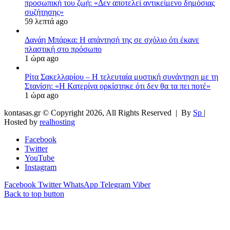
προσωπική του ζωή: «Δεν αποτελεί αντικείμενο δημόσιας
συζήτησης»
59 λεπτά ago
Δανάη Μπάρκα: Η απάντησή της σε σχόλιο ότι έκανε
πλαστική στο πρόσωπο
1 ώρα ago
Ρίτα Σακελλαρίου – Η τελευταία μυστική συνάντηση με τη
Στανίση: «Η Κατερίνα ορκίστηκε ότι δεν θα τα πει ποτέ»
1 ώρα ago
kontasas.gr © Copyright 2026, All Rights Reserved |
By
Sp
|
Hosted by
realhosting
Facebook
Twitter
YouTube
Instagram
Facebook
Twitter
WhatsApp
Telegram
Viber
Back to top button