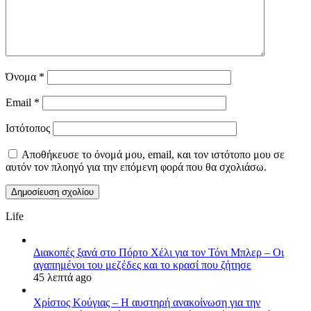
Όνομα
*
Email
*
Ιστότοπος
Αποθήκευσε το όνομά μου, email, και τον ιστότοπο μου σε
αυτόν τον πλοηγό για την επόμενη φορά που θα σχολιάσω.
Life
Διακοπές ξανά στο Πόρτο Χέλι για τον Τόνι Μπλερ – Οι
αγαπημένοι του μεζέδες και το κρασί που ζήτησε
45 λεπτά ago
Χρίστος Κούγιας – Η αυστηρή ανακοίνωση για την