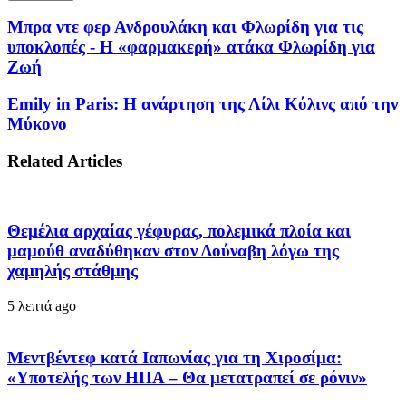
Μπρα ντε φερ Ανδρουλάκη και Φλωρίδη για τις
υποκλοπές - Η «φαρμακερή» ατάκα Φλωρίδη για
Ζωή
Emily in Paris: Η ανάρτηση της Λίλι Κόλινς από την
Μύκονο
Related Articles
Θεμέλια αρχαίας γέφυρας, πολεμικά πλοία και
μαμούθ αναδύθηκαν στον Δούναβη λόγω της
χαμηλής στάθμης
5 λεπτά ago
Μεντβέντεφ κατά Ιαπωνίας για τη Χιροσίμα:
«Υποτελής των ΗΠΑ – Θα μετατραπεί σε ρόνιν»