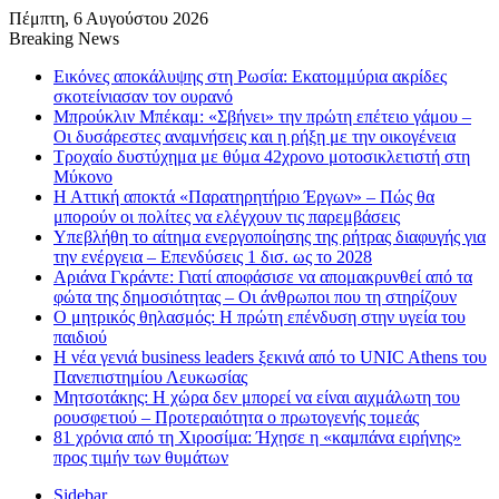
Πέμπτη, 6 Αυγούστου 2026
Breaking News
Εικόνες αποκάλυψης στη Ρωσία: Εκατομμύρια ακρίδες
σκοτείνιασαν τον ουρανό
Μπρούκλιν Μπέκαμ: «Σβήνει» την πρώτη επέτειο γάμου –
Οι δυσάρεστες αναμνήσεις και η ρήξη με την οικογένεια
Τροχαίο δυστύχημα με θύμα 42χρονο μοτοσικλετιστή στη
Μύκονο
Η Αττική αποκτά «Παρατηρητήριο Έργων» – Πώς θα
μπορούν οι πολίτες να ελέγχουν τις παρεμβάσεις
Υπεβλήθη το αίτημα ενεργοποίησης της ρήτρας διαφυγής για
την ενέργεια – Επενδύσεις 1 δισ. ως το 2028
Αριάνα Γκράντε: Γιατί αποφάσισε να απομακρυνθεί από τα
φώτα της δημοσιότητας – Οι άνθρωποι που τη στηρίζουν
Ο μητρικός θηλασμός: Η πρώτη επένδυση στην υγεία του
παιδιού
Η νέα γενιά business leaders ξεκινά από το UNIC Athens του
Πανεπιστημίου Λευκωσίας
Μητσοτάκης: Η χώρα δεν μπορεί να είναι αιχμάλωτη του
ρουσφετιού – Προτεραιότητα ο πρωτογενής τομεάς
81 χρόνια από τη Χιροσίμα: Ήχησε η «καμπάνα ειρήνης»
προς τιμήν των θυμάτων
Sidebar