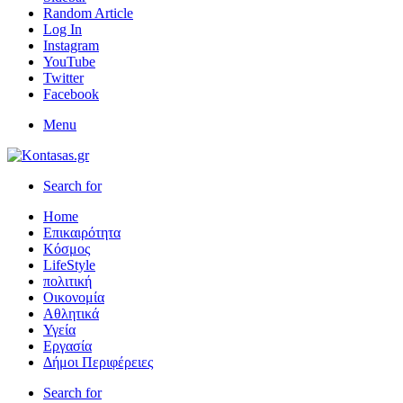
Random Article
Log In
Instagram
YouTube
Twitter
Facebook
Menu
Search for
Home
Επικαιρότητα
Κόσμος
LifeStyle
πολιτική
Οικονομία
Αθλητικά
Υγεία
Εργασία
Δήμοι Περιφέρειες
Search for