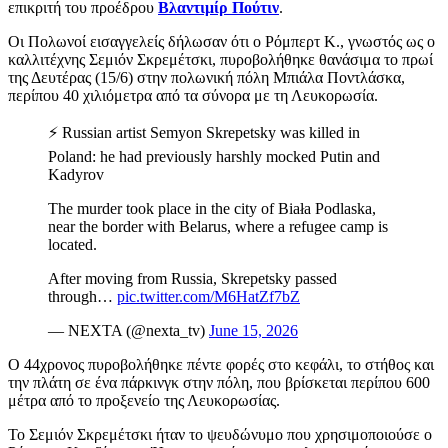
επικριτή του προέδρου
Βλαντιμίρ Πούτιν
.
Οι Πολωνοί εισαγγελείς δήλωσαν ότι ο Ρόμπερτ Κ., γνωστός ως ο
καλλιτέχνης Σεμιόν Σκρεμέτσκι, πυροβολήθηκε θανάσιμα το πρωί
της Δευτέρας (15/6) στην πολωνική πόλη Μπιάλα Ποντλάσκα,
περίπου 40 χιλιόμετρα από τα σύνορα με τη Λευκορωσία.
⚡️ Russian artist Semyon Skrepetsky was killed in
Poland: he had previously harshly mocked Putin and
Kadyrov
The murder took place in the city of Biała Podlaska,
near the border with Belarus, where a refugee camp is
located.
After moving from Russia, Skrepetsky passed
through…
pic.twitter.com/M6HatZf7bZ
— NEXTA (@nexta_tv)
June 15, 2026
Ο 44χρονος πυροβολήθηκε πέντε φορές στο κεφάλι, το στήθος και
την πλάτη σε ένα πάρκινγκ στην πόλη, που βρίσκεται περίπου 600
μέτρα από το προξενείο της Λευκορωσίας.
Το Σεμιόν Σκρεμέτσκι ήταν το ψευδώνυμο που χρησιμοποιούσε ο