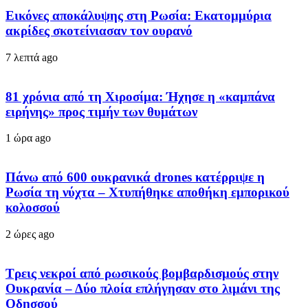
Εικόνες αποκάλυψης στη Ρωσία: Εκατομμύρια
ακρίδες σκοτείνιασαν τον ουρανό
7 λεπτά ago
81 χρόνια από τη Χιροσίμα: Ήχησε η «καμπάνα
ειρήνης» προς τιμήν των θυμάτων
1 ώρα ago
Πάνω από 600 ουκρανικά drones κατέρριψε η
Ρωσία τη νύχτα – Χτυπήθηκε αποθήκη εμπορικού
κολοσσού
2 ώρες ago
Τρεις νεκροί από ρωσικούς βομβαρδισμούς στην
Ουκρανία – Δύο πλοία επλήγησαν στο λιμάνι της
Οδησσού