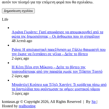
αυτόν τον πλοηγό για την επόμενη φορά που θα σχολιάσω.
Life
Αριάνα Γκράντε: Γιατί αποφάσισε να απομακρυνθεί από τα
φώτα της δημοσιότητας – Οι άνθρωποι που τη στηρίζουν
48 λεπτά ago
Ριάνα: Η απολαυστική παρεξήγηση με Γάλλο θαυμαστή που
την έκανε να ξεσπάσει σε γέλια – Δείτε το βίντεο
2 ώρες ago
H Κέιτι Πέρι στη Μύκονο – Δείτε το βίντεο της
τραγουδίστριας από την παραλία χωρίς τον Τζάστιν Τριντό
2 ώρες ago
Μπράντλεϊ Κούπερ και Τζίτζι Χαντίντ: Τι κρύβεται πίσω από
τα δαχτυλίδια που φούντωσαν τις φήμες μυστικού γάμου
3 ώρες ago
kontasas.gr © Copyright 2026, All Rights Reserved |
By
Sp
|
Hosted by
realhosting