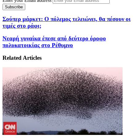
Enter your Email address
Σούπερ μάρκετ: Ο πόλεμος τελειώνει, θα πέσουν οι
τιμές στο ράφι;
Νεαρή γυναίκα έπεσε από δεύτερο όροφο
πολυκατοικίας στο Ρέθυμνο
Related Articles