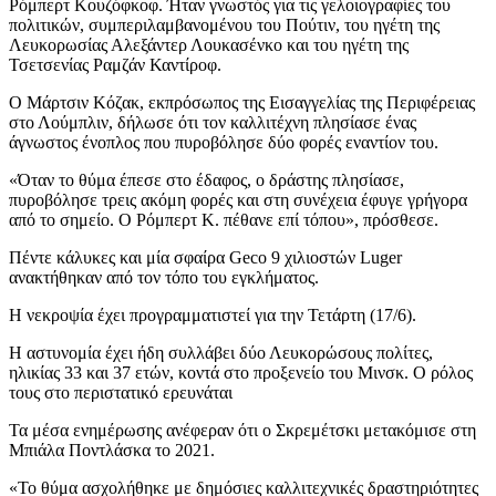
Ρόμπερτ Κουζόφκοφ. Ήταν γνωστός για τις γελοιογραφίες του
πολιτικών, συμπεριλαμβανομένου του Πούτιν, του ηγέτη της
Λευκορωσίας Αλεξάντερ Λουκασένκο και του ηγέτη της
Τσετσενίας Ραμζάν Καντίροφ.
Ο Μάρτσιν Κόζακ, εκπρόσωπος της Εισαγγελίας της Περιφέρειας
στο Λούμπλιν, δήλωσε ότι τον καλλιτέχνη πλησίασε ένας
άγνωστος ένοπλος που πυροβόλησε δύο φορές εναντίον του.
«Όταν το θύμα έπεσε στο έδαφος, ο δράστης πλησίασε,
πυροβόλησε τρεις ακόμη φορές και στη συνέχεια έφυγε γρήγορα
από το σημείο. Ο Ρόμπερτ Κ. πέθανε επί τόπου», πρόσθεσε.
Πέντε κάλυκες και μία σφαίρα Geco 9 χιλιοστών Luger
ανακτήθηκαν από τον τόπο του εγκλήματος.
Η νεκροψία έχει προγραμματιστεί για την Τετάρτη (17/6).
Η αστυνομία έχει ήδη συλλάβει δύο Λευκορώσους πολίτες,
ηλικίας 33 και 37 ετών, κοντά στο προξενείο του Μινσκ. Ο ρόλος
τους στο περιστατικό ερευνάται
Τα μέσα ενημέρωσης ανέφεραν ότι ο Σκρεμέτσκι μετακόμισε στη
Μπιάλα Ποντλάσκα το 2021.
«Το θύμα ασχολήθηκε με δημόσιες καλλιτεχνικές δραστηριότητες