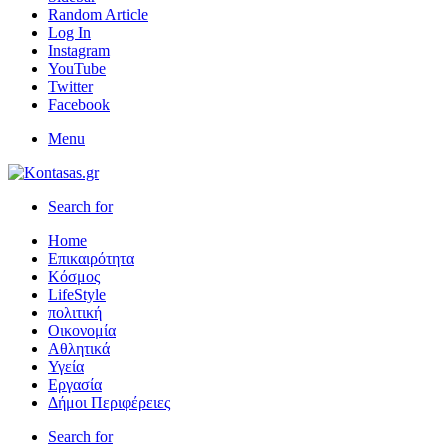
Random Article
Log In
Instagram
YouTube
Twitter
Facebook
Menu
Search for
Home
Επικαιρότητα
Κόσμος
LifeStyle
πολιτική
Οικονομία
Αθλητικά
Υγεία
Εργασία
Δήμοι Περιφέρειες
Search for