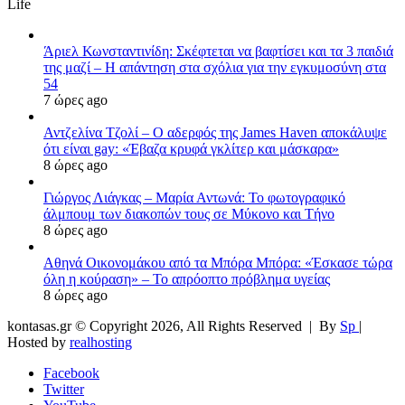
Life
Άριελ Κωνσταντινίδη: Σκέφτεται να βαφτίσει και τα 3 παιδιά
της μαζί – Η απάντηση στα σχόλια για την εγκυμοσύνη στα
54
7 ώρες ago
Αντζελίνα Τζολί – Ο αδερφός της James Haven αποκάλυψε
ότι είναι gay: «Έβαζα κρυφά γκλίτερ και μάσκαρα»
8 ώρες ago
Γιώργος Λιάγκας – Μαρία Αντωνά: Το φωτογραφικό
άλμπουμ των διακοπών τους σε Μύκονο και Τήνο
8 ώρες ago
Αθηνά Οικονομάκου από τα Μπόρα Μπόρα: «Έσκασε τώρα
όλη η κούραση» – Το απρόοπτο πρόβλημα υγείας
8 ώρες ago
kontasas.gr © Copyright 2026, All Rights Reserved |
By
Sp
|
Hosted by
realhosting
Facebook
Twitter