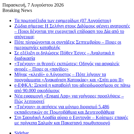
Παρασκευή, 7 Αυγούστου 2026
Breaking News
Τα πρωτοσέλιδα των εφημερίδων (07 Αυγούστου)
Ζώδια σήμερα: Η Σελήνη στους Διδύμους φέρνει ανατροπές
– Ποιοι δέχονται την ευεργετική επίδραση του Δία από το
απόγευμα;
Πότε πληρώνονται οι συντάξεις Σεπτεμβρίου – Ποιες οι
ημερομηνίες καταβολής
Σε εξέλιξη οι δηλώσεις Πόθεν Έσχες – Αναλυτικά η
διαδικασία
«Τρέχουν» οι θερινές εκπτώσεις: Οδηγός για ασφαλείς
αγορές – Ποιες οι «παγίδες»
Μήνας «κλειδί» ο Αύγουστος – Πότε λήγουν τα
προγράμματα «Ανακαίνιση Κατοικίας» και «Σπίτι μου ΙΙ»
e-ΕΦΚΑ: Ξεκινά η καταβολή του αδειοδωροσήμου σε πάνω
από 90.000 οικοδόμους
Νέα εφαρμογή «Ergani App» για γρήγορες προσλήψεις –
Πώς λειτουργεί
«Τρέχουν» οι αιτήσεις για μόνιμο διορισμό 5.486
εκπαιδευτικών σε Πρωτοβάθμια και Δευτεροβάθμια
Στη Σαουδική Αραβία αύριο ο Ερντογάν – Κρίσιμες επαφές
με πρίγκιπα Σαλμάν και Πακιστανό πρωθυπουργό
Sidebar