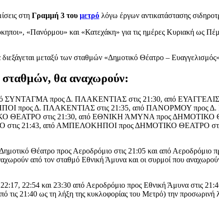
μίσεις στη
Γραμμή 3 του
μετρό
λόγω έργων αντικατάστασης σιδηροτρ
ηποι», «Πανόρμου» και «Κατεχάκη» για τις ημέρες Κυριακή ως Πέμπτ
 διεξάγεται μεταξύ των σταθμών «Δημοτικό Θέατρο – Ευαγγελισμός»
ων σταθμών, θα αναχωρούν:
ό ΣΥΝΤΑΓΜΑ προς Δ. ΠΛΑΚΕΝΤΙΑΣ στις 21:30, από ΕΥΑΓΓΕΛΙΣ
ΟΙ προς Δ. ΠΛΑΚΕΝΤΙΑΣ στις 21:35, από ΠΑΝΟΡΜΟΥ προς Δ. 
ΚΟ ΘΕΑΤΡΟ στις 21:30, από ΕΘΝΙΚΗ ΆΜΥΝΑ προς ΔΗΜΟΤΙΚΟ 
Ο στις 21:43, από ΑΜΠΕΛΟΚΗΠΟΙ προς ΔΗΜΟΤΙΚΟ ΘΕΑΤΡΟ σ
 Δημοτικό Θέατρο προς Αεροδρόμιο στις 21:05 και από Αεροδρόμιο π
αναχωρούν από τον σταθμό Εθνική Άμυνα και οι συρμοί που αναχωρού
:17, 22:54 και 23:30 από Αεροδρόμιο προς Εθνική Άμυνα στις 21:46,
από τις 21:40 ως τη λήξη της κυκλοφορίας του Μετρό) την προσωρι