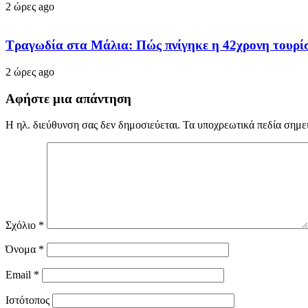
2 ώρες ago
Τραγωδία στα Μάλια: Πώς πνίγηκε η 42χρονη τουρίστ
2 ώρες ago
Αφήστε μια απάντηση
Η ηλ. διεύθυνση σας δεν δημοσιεύεται.
Τα υποχρεωτικά πεδία σημε
Σχόλιο
*
Όνομα
*
Email
*
Ιστότοπος