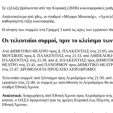
Σε εξέλιξη βρίσκονται από την Κυριακή (28/06) κυκλοφοριακές ρυθ
Αναλυτικότερα από χθες, οι σταθμοί «Μέγαρο Μουσικής», «Αμπελόκ
καθορισμένη λήξη κυκλοφορίας.
Η κίνηση των συρμών στη Γραμμή 3 κατά τις ώρες των εργασιών θα
Οι τελευταίοι συρμοί, πριν το κλείσιμο τ
Από ΔΗΜΟΤΙΚΟ ΘΕΑΤΡΟ προς Δ. ΠΛΑΚΕΝΤΙΑΣ στις 21:05, απ
ΜΟΥΣΙΚΗΣ προς Δ. ΠΛΑΚΕΝΤΙΑΣ στις 21:33, από ΑΜΠΕΛΟΚΗΠ
ΠΛΑΚΕΝΤΙΑΣ στις 21:39, από Δ. ΠΛΑΚΕΝΤΙΑΣ προς ΔΗΜΟΤΙ
ΘΕΑΤΡΟ στις 21:41, από ΠΑΝΟΡΜΟΥ προς ΔΗΜΟΤΙΚΟ ΘΕΑΤΡ
στις 21:47. ΔΡΟΜΟΛΟΓΙΑ ΠΡΟΣ/ΑΠΟ ΑΕΡΟΔΡΟΜΙΟ:
Τελευταίοι συρμοί: από Σύνταγμα προς Αεροδρόμιο στις 21:30, από
εργασιών στις 21:40, οι συρμοί με κατεύθυνση το Αεροδρόμιο θα 
σταθμό Εθνική Άμυνα.
Αναλυτικά:
Αναχωρήσεις από Εθνική Άμυνα προς Αεροδρόμιο στις 22
κοινού, ο ΟΑΣΑ δρομολογεί (για τις ημέρες Κυριακή έως Πέμπτη, 
Εθνική Άμυνα».