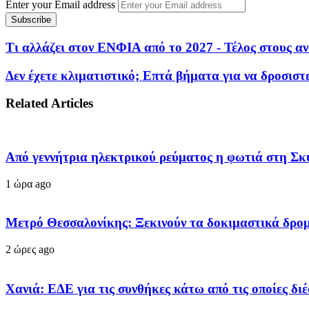
Enter your Email address
Τι αλλάζει στον ΕΝΦΙΑ από το 2027 - Τέλος στους α
Δεν έχετε κλιματιστικό; Επτά βήματα για να δροσιστ
Related Articles
Από γεννήτρια ηλεκτρικού ρεύματος η φωτιά στη Σκ
1 ώρα ago
Μετρό Θεσσαλονίκης: Ξεκινούν τα δοκιμαστικά δρο
2 ώρες ago
Χανιά: ΕΔΕ για τις συνθήκες κάτω από τις οποίες δι