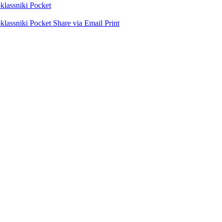
lassniki
Pocket
lassniki
Pocket
Share via Email
Print