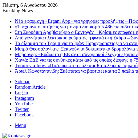
Πέμπτη, 6 Αυγούστου 2026
Breaking News
Νέα εφαρμογή «Ergani App» για γρήγορες προσλήψεις – Πώς 
«Τρέχουν» οι αιτήσεις για μόνιμο διορισμό 5.486 εκπαιδευτ
Στη Σαουδική Αραβία αύριο ο Ερντογάν – Κρίσιμες επαφές μ
Από γεννήτρια ηλεκτρικού ρεύματος η φωτιά στη Σκύρο – Συ
Το δίλημμα του Τραμπ για το Ιράν: Παραχωρήσεις για να ανο
Μετρό Θεσσαλονίκης: Ξεκινούν τα δοκιμαστικά δρομολόγια τ
Μπρούνερ: «Ευάλωτη η ΕΕ αν οι συνοριακοί έλεγχοι εξαρτώντ
Χανιά: ΕΔΕ για τις συνθήκες κάτω από τις οποίες διέφυγε η 7
Τραμπ για Ιράν: «Πιστεύω ότι ο πόλεμος θα τελειώσει αρκετά
Άριελ Κωνσταντινίδη: Σκέφτεται να βαφτίσει και τα 3 παιδιά 
Sidebar
Random Article
Log In
Instagram
YouTube
Twitter
Facebook
Menu