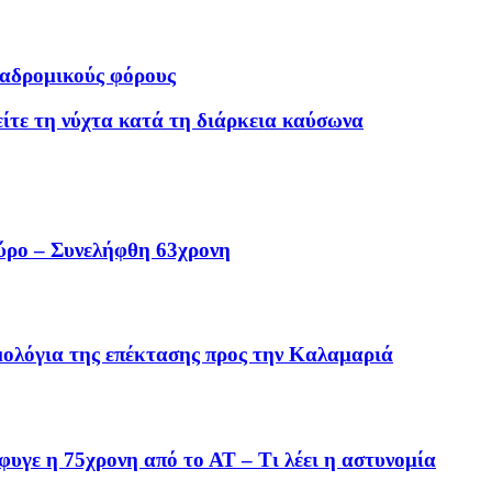
ναδρομικούς φόρους
είτε τη νύχτα κατά τη διάρκεια καύσωνα
ύρο – Συνελήφθη 63χρονη
μολόγια της επέκτασης προς την Καλαμαριά
έφυγε η 75χρονη από το ΑΤ – Τι λέει η αστυνομία