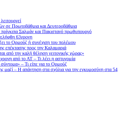
λειτουργεί
ικών σε Πρωτοβάθμια και Δευτεροβάθμια
ε πρίγκιπα Σαλμάν και Πακιστανό πρωθυπουργό
νελήφθη 63χρονη
ίξει το Ορμούζ ή συνέχιση του πολέμου
ης επέκτασης προς την Καλαμαριά
αι από την καλή θέληση γειτονικής χώρας»
5χρονη από το ΑΤ – Τι λέει η αστυνομία
 σύντομα» – Τι είπε για το Ορμούζ
της μαζί – Η απάντηση στα σχόλια για την εγκυμοσύνη στα 54