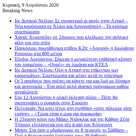
Κυριακή, 9 Αυγούστου 2026
Breaking News
Ιός Δυτικού Νείλου: Σε συναγερμό οι αρχές στην Αττική –
Νέα κρούσματα σε Άλιμο και Αργυρούπολη – Τα κρίσιμα
συμπτώματα
Χανιά: Χειροπέδες σε 24χρονο που κλείδωσε την ανήλικη
φίλη του στο σπίτι
Παγκόσμιο πρωτάθλημα στίβου Κ20: «Αργυρή» η Ιουλιάννα
Ρούσσου στα 800 μέτρα
Έξοδος Αυγούστου: Σήμερα η μεγαλύτερη επιβατική κίνηση
του τριημέρου – «Ουρές» σε λιμάνια και ΚΤΕΛ
Ιός Δυτικού Νείλου: Όλη η Αττική στο επίκεντρο των
κρουσμάτων- Συμπτώματα και μέρες μετά το τσίμπημα
Οι 5 ασκήσεις που πρέπει να κάνετε για μια ζωή με δύναμη
και αυτονομία – Ένα απλό αλλά ιδανικό πρόγραμμα καθώς
μεγαλώνετε
Στις 12 Αυγούστου η ολική έκλειψη ηλίου – Πότε θα
σκοτεινιάσει ο ουρανός στην Ευρώπη
Πεζεσκιάν: Να μπει τέλος στη συνθήκη «ούτε πόλεμος ούτε
ειρήνη» – «Τώρα είναι η ώρα για συμφωνία»
Η 23χρονη κόρη τoυ Μάικλ Ντάγκλας και της Κάθριν Ζέτα
Τζόουνς εξελίσσεται στο νέο it-girl του Χόλιγουντ
Meteo: Στα ύψη ο υδράργυρος σε 8 περιοχές το Σάββατο –
Πού η θερμοκρασία ξεπέρασε τους 39 βαθμούς