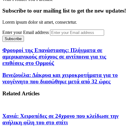
Subscribe to our mailing list to get the new updates!
Lorem ipsum dolor sit amet, consectetur.
Enter your Email address
Φρουροί της Επανάστασης: Πλήγματα σε
αμερικανικούς στόχους σε αντίποινα για τις
επιθέσεις στο Ορμούζ
Βενεζουέλα: Δάκρυα και χειροκροτήματα για το
νεογέννητο που διασώθηκε μετά από 32 ώρες
Related Articles
Χανιά: Χειροπέδες σε 24χρονο που κλείδωσε την
ανήλικη φίλη του στο σπίτι