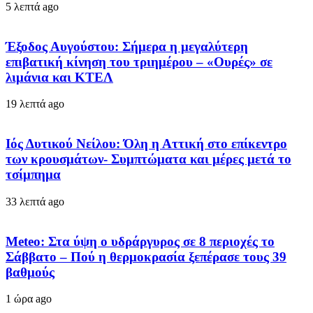
5 λεπτά ago
Έξοδος Αυγούστου: Σήμερα η μεγαλύτερη
επιβατική κίνηση του τριημέρου – «Ουρές» σε
λιμάνια και ΚΤΕΛ
19 λεπτά ago
Ιός Δυτικού Νείλου: Όλη η Αττική στο επίκεντρο
των κρουσμάτων- Συμπτώματα και μέρες μετά το
τσίμπημα
33 λεπτά ago
Meteo: Στα ύψη ο υδράργυρος σε 8 περιοχές το
Σάββατο – Πού η θερμοκρασία ξεπέρασε τους 39
βαθμούς
1 ώρα ago