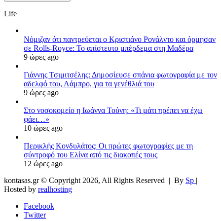
Life
Νόμιζαν ότι παντρεύεται ο Κριστιάνο Ρονάλντο και όρμησαν
σε Rolls-Royce: Το απίστευτο μπέρδεμα στη Μαδέρα
9 ώρες ago
Γιάννης Τσιμιτσέλης: Δημοσίευσε σπάνια φωτογραφία με τον
αδελφό του, Λάμπρο, για τα γενέθλιά του
9 ώρες ago
Στο νοσοκομείο η Ιωάννα Τούνη: «Τι μάτι πρέπει να έχω
φάει…»
10 ώρες ago
Περικλής Κονδυλάτος: Οι πρώτες φωτογραφίες με τη
σύντροφό του Ελίνα από τις διακοπές τους
12 ώρες ago
kontasas.gr © Copyright 2026, All Rights Reserved |
By
Sp
|
Hosted by
realhosting
Facebook
Twitter