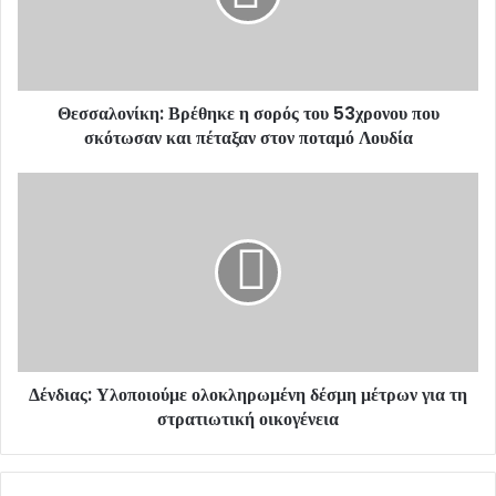
i
l
a
d
d
Θεσσαλονίκη: Βρέθηκε η σορός του 53χρονου που
r
σκότωσαν και πέταξαν στον ποταμό Λουδία
e
s
s
Δένδιας: Υλοποιούμε ολοκληρωμένη δέσμη μέτρων για τη
στρατιωτική οικογένεια