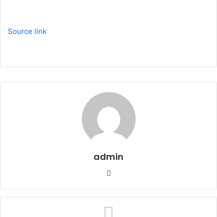
Source link
admin
W
e
b
s