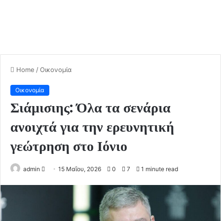
Home
/
Οικονομία
Οικονομία
Σιάμισιης: Όλα τα σενάρια
ανοιχτά για την ερευνητική
γεώτρηση στο Ιόνιο
admin
S
15 Μαΐου, 2026
0
7
1 minute read
e
n
d
a