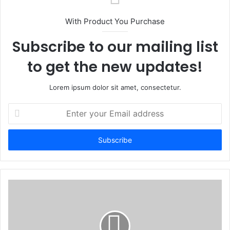
i
t
With Product You Purchase
e
Subscribe to our mailing list
to get the new updates!
Lorem ipsum dolor sit amet, consectetur.
E
n
t
e
r
y
o
u
r
E
m
a