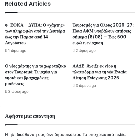
Related Articles
e-ΕΦΚΑ – ΔΥΠΑ: Ο «χάρτης»
Τουρισμός για Όλους 2026-27:
των πληρωμών από την Δευτέρα
Ποια ΑΦΜ υποβάλουν αιτήσεις
έως την Παρασκευή 14
σήμερα (8/08) – Έως 600
Αυγούστου
ευρώ η ενίσχυση
1 ώρα ago
2 ώρες ago
Ο νέος χάρτης για το χωροταξικό
ΑΑΔΕ: Άνοιξε εκ νέου η
στον Τουρισμό: Τι ισχύει για
πλατφόρμα για τη νέα Ενιαία
νησιά και βραχυχρόνιες
Αίτηση Ενίσχυσης 2026
μισθώσεις
3 ώρες ago
3 ώρες ago
Αφήστε μια απάντηση
Η ηλ. διεύθυνση σας δεν δημοσιεύεται.
Τα υποχρεωτικά πεδία