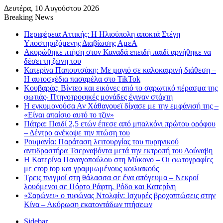
Δευτέρα, 10 Αυγούστου 2026
Breaking News
Περιφέρεια Αττικής: Η Ηλιούπολη αποκτά Στέγη
Υποστηριζόμενης Διαβίωσης ΑμεΑ
Ακυρώθηκε πτήση στον Καναδά επειδή παιδί αρνήθηκε να
δέσει τη ζώνη του
Κατερίνα Παπουτσάκη: Με μαγιό σε καλοκαιρινή διάθεση –
Η αυτοσχέδια πασαρέλα στο TikTok
Κουβαράς: Βίντεο και εικόνες από το σαρωτικό πέρασμα της
φωτιάς- Πτηνοτροφικές μονάδες έγιναν στάχτη
Η εγκυμονούσα Αν Χάθαγουεϊ δίχασε με την εμφάνισή της –
«Είναι απαίσιο αυτό το τζιν»
Πάτρα: Παιδί 2,5 ετών έπεσε από μπαλκόνι πρώτου ορόφου
– Δέντρο ανέκοψε την πτώση του
Ρουμανία: Παράταση λειτουργίας του πυρηνικού
αντιδραστήρα Τσερναβόντα μετά την εκτροπή του Δούναβη
Η Κατερίνα Παναγοπούλου στη Μύκονο – Οι φωτογραφίες
με crop top και γραμμωμένους κοιλιακούς
Τρεις πνιγμοί στη θάλασσα σε ένα απόγευμα – Νεκροί
λουόμενοι σε Πόρτο Ράφτη, Ρόδο και Κατερίνη
«Σαρώνει» ο τυφώνας Ντολφίν: Ισχυρές βροχοπτώσεις στην
Κίνα – Ακύρωση εκατοντάδων πτήσεων
Sidebar