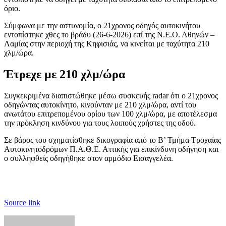
όριο.
Σύμφωνα με την αστυνομία, ο 21χρονος οδηγός αυτοκινήτου
εντοπίστηκε χθες το βράδυ (26-6-2026) επί της Ν.Ε.Ο. Αθηνών –
Λαμίας στην περιοχή της Κηφισιάς, να κινείται με ταχύτητα 210
χλμ/ώρα.
Έτρεχε με 210 χλμ/ώρα
Συγκεκριμένα διαπιστώθηκε μέσω συσκευής radar ότι ο 21χρονος
οδηγώντας αυτοκίνητο, κινούνταν με 210 χλμ/ώρα, αντί του
ανωτάτου επιτρεπομένου ορίου των 100 χλμ/ώρα, με αποτέλεσμα
την πρόκληση κινδύνου για τους λοιπούς χρήστες της οδού.
Σε βάρος του σχηματίσθηκε δικογραφία από το Β’ Τμήμα Τροχαίας
Αυτοκινητοδρόμων Π.Α.Θ.Ε. Αττικής για επικίνδυνη οδήγηση και
ο συλληφθείς οδηγήθηκε στον αρμόδιο Εισαγγελέα.
Source link