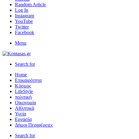
Random Article
Log In
Instagram
YouTube
Twitter
Facebook
Menu
Search for
Home
Επικαιρότητα
Κόσμος
LifeStyle
πολιτική
Οικονομία
Αθλητικά
Υγεία
Εργασία
Δήμοι Περιφέρειες
Search for