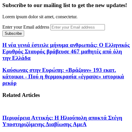
Subscribe to our mailing list to get the new updates!
Lorem ipsum dolor sit amet, consectetur.
Enter your Email address
Η νέα γενιά έστειλε μήνυμα ανθρωπιάς: Ο Ελληνικός
Ερυθρός Σταυρός βράβευσε 467 μαθητές από όλη
την Ελλάδα
Καύσωνας στην Ευρώπη: «Βράζουν» 193 εκατ.
κάτοικοι - Πού η θερμοκρασία «έγραψε» ιστορικά
ρεκόρ
Related Articles
Περιφέρεια Αττικής: Η Ηλιούπολη αποκτά Στέγη
Υποστηριζόμενης Διαβίωσης ΑμεΑ