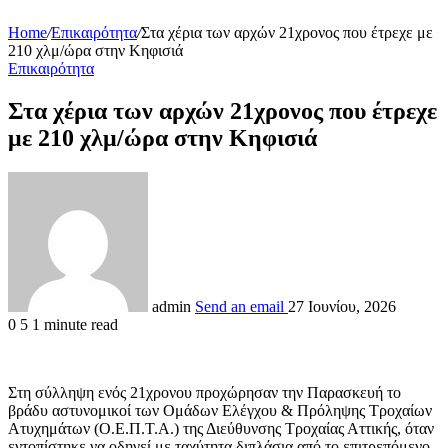
Home
/
Επικαιρότητα
/
Στα χέρια των αρχών 21χρονος που έτρεχε με
210 χλμ/ώρα στην Κηφισιά
Επικαιρότητα
Στα χέρια των αρχών 21χρονος που έτρεχε
με 210 χλμ/ώρα στην Κηφισιά
admin
Send an email
27 Ιουνίου, 2026
0
5
1 minute read
Στη σύλληψη ενός 21χρονου προχώρησαν την Παρασκευή το
βράδυ αστυνομικοί των Ομάδων Ελέγχου & Πρόληψης Τροχαίων
Ατυχημάτων (Ο.Ε.Π.Τ.Α.) της Διεύθυνσης Τροχαίας Αττικής, όταν
εντοπίστηκε να οδηγεί με ταχύτητα διπλάσια από το επιτρεπόμενο