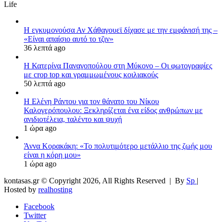
Life
Η εγκυμονούσα Αν Χάθαγουεϊ δίχασε με την εμφάνισή της –
«Είναι απαίσιο αυτό το τζιν»
36 λεπτά ago
Η Κατερίνα Παναγοπούλου στη Μύκονο – Οι φωτογραφίες
με crop top και γραμμωμένους κοιλιακούς
50 λεπτά ago
Η Ελένη Ράντου για τον θάνατο του Νίκου
Καλογερόπουλου: Ξεκληρίζεται ένα είδος ανθρώπων με
ανιδιοτέλεια, ταλέντο και ψυχή
1 ώρα ago
Άννα Κορακάκη: «Το πολυτιμότερο μετάλλιο της ζωής μου
είναι η κόρη μου»
1 ώρα ago
kontasas.gr © Copyright 2026, All Rights Reserved |
By
Sp
|
Hosted by
realhosting
Facebook
Twitter