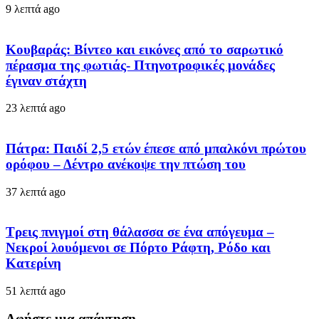
9 λεπτά ago
Κουβαράς: Βίντεο και εικόνες από το σαρωτικό
πέρασμα της φωτιάς- Πτηνοτροφικές μονάδες
έγιναν στάχτη
23 λεπτά ago
Πάτρα: Παιδί 2,5 ετών έπεσε από μπαλκόνι πρώτου
ορόφου – Δέντρο ανέκοψε την πτώση του
37 λεπτά ago
Τρεις πνιγμοί στη θάλασσα σε ένα απόγευμα –
Νεκροί λουόμενοι σε Πόρτο Ράφτη, Ρόδο και
Κατερίνη
51 λεπτά ago
Αφήστε μια απάντηση