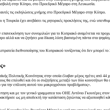
 εισβολή στην Κύπρο, στο Προεδρικό Μέγαρο στη Λευκωσία.
 αυτές τις εκδηλώσεις μνήμης στο Προεδρικό Μέγαρο στην Κύπρο.
η Τουρκία έχει ανεβάσει τις ρητορικές προκλήσεις της, ενώ υπενθυμί
 επανεκκίνηση των συνομιλιών για το Κυπριακό αναμένεται να προχω
ο αλλά και να ζητήσει μια δίκαιη λύση βασισμένη πάντα στα ψηφίσμ
τρατεία διεθνοποίησης του Κυπριακού τονίζοντας ότι δεν μπορεί το 
ος»
αϊκής Πολιτικής Κοινότητας στην οποία έλαβαν μέρος ηγέτες από 44 χ
λους θα επιλυθεί και ότι οι συζητήσεις μεταξύ των δύο κοινοτήτων 
 για την επίλυση αυτού του μακροχρόνιου προβλήματος».
άντηση και με τον γενικό γραμματεα του ΟΗΕ Αντόνιο Γκουτέρες στον
αρακτήρισε ως μη αποδεκτή την κατάσταση ζητώντας να αξιοποιηθεί κ