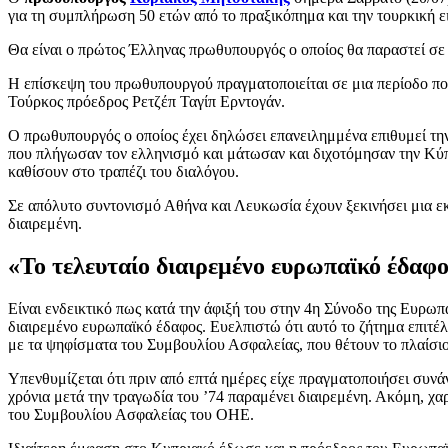
για τη συμπλήρωση 50 ετών από το πραξικόπημα και την τουρκική
Θα είναι ο πρώτος Έλληνας πρωθυπουργός ο οποίος θα παραστεί σε
Η επίσκεψη του πρωθυπουργού πραγματοποιείται σε μια περίοδο που 
Τούρκος πρόεδρος Ρετζέπ Ταγίπ Ερντογάν.
Ο πρωθυπουργός ο οποίος έχει δηλώσει επανειλημμένα επιθυμεί την
που πλήγωσαν τον ελληνισμό και μάτωσαν και διχοτόμησαν την Κύπρ
καθίσουν στο τραπέζι του διαλόγου.
Σε απόλυτο συντονισμό Αθήνα και Λευκωσία έχουν ξεκινήσει μια εκσ
διαιρεμένη.
«Το τελευταίο διαιρεμένο ευρωπαϊκό έδαφ
Είναι ενδεικτικό πως κατά την άφιξή του στην 4η Σύνοδο της Ευρωπ
διαιρεμένο ευρωπαϊκό έδαφος. Ευελπιστώ ότι αυτό το ζήτημα επιτέ
με τα ψηφίσματα του Συμβουλίου Ασφαλείας, που θέτουν το πλαίσιο
Υπενθυμίζεται ότι πριν από επτά ημέρες είχε πραγματοποιήσει συν
χρόνια μετά την τραγωδία του ’74 παραμένει διαιρεμένη. Ακόμη, χ
του Συμβουλίου Ασφαλείας του ΟΗΕ.