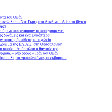
ικτά του Ομάν
τον Φίλιππο Ντε Γκρες στο Λονδίνο – Δείτε το βίντεο
όρχε
επόμενα που αναιρούν τα προηγούμενα»
ς δυνάμεις και ένα ελικόπτερο
ην αιματηρή επίθεση σε σχολείο
ρόγραμμα της ΕΛ.Α.Σ. στη Θεσσαλονίκη
 η σορός – Από πτώση ο θάνατός της
Ορμούζ – υπό όρους – Ιράν και Ομάν
πίτμπουλ», το «μπουλντόγκ», οι εκβιασμοί