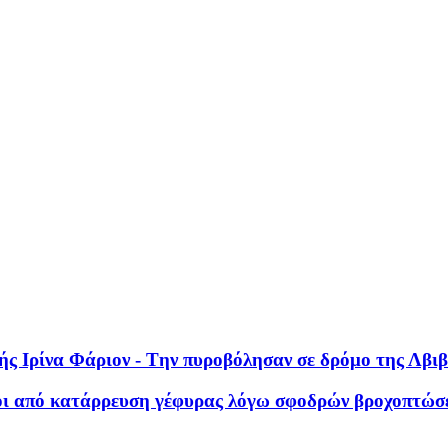
ς Ιρίνα Φάριον - Tην πυροβόλησαν σε δρόμο της Λβιβ
νοι από κατάρρευση γέφυρας λόγω σφοδρών βροχοπτώσ