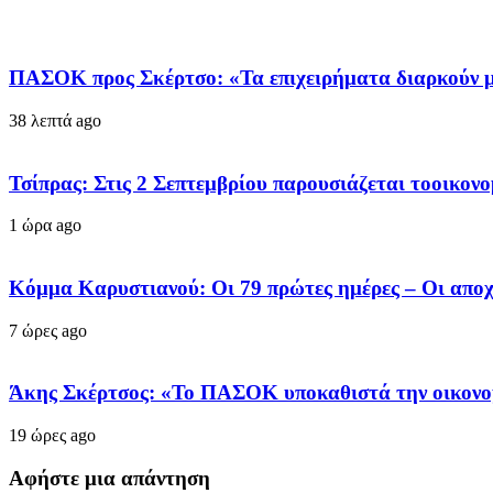
ΠΑΣΟΚ προς Σκέρτσο: «Τα επιχειρήματα διαρκούν μέ
38 λεπτά ago
Τσίπρας: Στις 2 Σεπτεμβρίου παρουσιάζεται τοοικο
1 ώρα ago
Κόμμα Καρυστιανού: Οι 79 πρώτες ημέρες – Οι αποχ
7 ώρες ago
Άκης Σκέρτσος: «Το ΠΑΣΟΚ υποκαθιστά την οικονο
19 ώρες ago
Αφήστε μια απάντηση