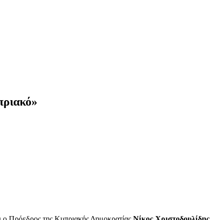
πριακό»
ει ο Πρόεδρος της Κυπριακής Δημοκρατίας
Νίκος Χριστοδουλίδης