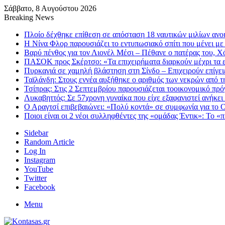
Σάββατο, 8 Αυγούστου 2026
Breaking News
Πλοίο δέχθηκε επίθεση σε απόσταση 18 ναυτικών μιλίων ανο
Η Νίνα Φλορ παρουσιάζει το εντυπωσιακό σπίτι που μένει με 
Βαρύ πένθος για τον Λιονέλ Μέσι – Πέθανε ο πατέρας του, Χ
ΠΑΣΟΚ προς Σκέρτσο: «Τα επιχειρήματα διαρκούν μέχρι τα 
Πυρκαγιά σε χαμηλή βλάστηση στη Σίνδο – Επιχειρούν επίγειε
Ταϊλάνδη: Στους εννέα αυξήθηκε ο αριθμός των νεκρών από τ
Τσίπρας: Στις 2 Σεπτεμβρίου παρουσιάζεται τοοικονομικό π
Λυκαβηττός: Σε 57χρονη γυναίκα που είχε εξαφανιστεί ανήκει
Ο Αραγτσί επιβεβαιώνει: «Πολύ κοντά» σε συμφωνία για το 
Ποιοι είναι οι 2 νέοι συλληφθέντες της «ομάδας Έντικ»: Το «
Sidebar
Random Article
Log In
Instagram
YouTube
Twitter
Facebook
Menu