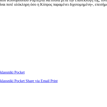
κού Κοινοβουλίου Ρομπέρτα Μέτσολα μετά την επανεκλογή της, τονίζ
είναι ποτέ ολόκληρη όσο η Κύπρος παραμένει διχοτομημένη», επεσήμ
lassniki
Pocket
lassniki
Pocket
Share via Email
Print