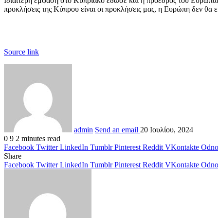
Ιδιαίτερη έμφαση στο Κυπριακό έδωσε και η πρόεδρος του Ευρωπαϊ
προκλήσεις της Κύπρου είναι οι προκλήσεις μας, η Ευρώπη δεν θα 
Source link
admin
Send an email
20 Ιουλίου, 2024
0
9
2 minutes read
Facebook
Twitter
LinkedIn
Tumblr
Pinterest
Reddit
VKontakte
Odnok
Share
Facebook
Twitter
LinkedIn
Tumblr
Pinterest
Reddit
VKontakte
Odnok