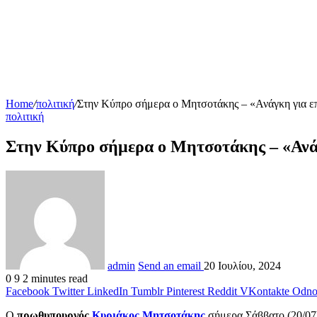
Home
/
πολιτική
/
Στην Κύπρο σήμερα ο Μητσοτάκης – «Ανάγκη για επ
πολιτική
Στην Κύπρο σήμερα ο Μητσοτάκης – «Ανάγ
admin
Send an email
20 Ιουλίου, 2024
0
9
2 minutes read
Facebook
Twitter
LinkedIn
Tumblr
Pinterest
Reddit
VKontakte
Odnok
Ο
πρωθυπουργός
Κυριάκος Μητσοτάκης
σήμερα Σάββατο (20/07)