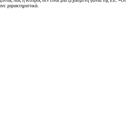
οντας πως η Kύπρος δεν είναι μία ξεχασμένη γωνία της ΕΕ. «Οι
ανε χαρακτηριστικά.