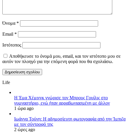
Όνομα
*
Email
*
Ιστότοπος
Αποθήκευσε το όνομά μου, email, και τον ιστότοπο μου σε
αυτόν τον πλοηγό για την επόμενη φορά που θα σχολιάσω.
Life
Η Έμα Χέμινγκ γνώρισε τον Μπρους Γουίλις στο
γυμναστήριο, ενώ ήταν αρραβωνιασμένη με άλλον
1 ώρα ago
Ιωάννα Τούνη: Η αδημοσίευτη φωτογραφία από την Ίμπιζα
με τον σύντροφό της
2 ώρες ago