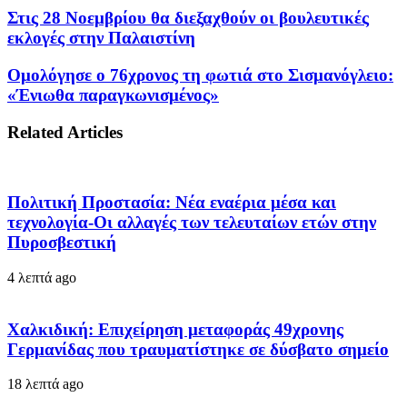
Στις 28 Νοεμβρίου θα διεξαχθούν οι βουλευτικές
εκλογές στην Παλαιστίνη
Ομολόγησε ο 76χρονος τη φωτιά στο Σισμανόγλειο:
«Ένιωθα παραγκωνισμένος»
Related Articles
Πολιτική Προστασία: Νέα εναέρια μέσα και
τεχνολογία-Οι αλλαγές των τελευταίων ετών στην
Πυροσβεστική
4 λεπτά ago
Χαλκιδική: Επιχείρηση μεταφοράς 49χρονης
Γερμανίδας που τραυματίστηκε σε δύσβατο σημείο
18 λεπτά ago