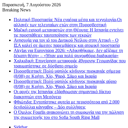
Παρασκευή, 7 Αυγούστου 2026
Breaking News
Πολιτική Προστασία: Νέα εναέρια μέσα και τεχνολογία-Οι
αλλαγές των τελευταίων ετών στην Πυροσβεστική
Μαζική εισροή μεταναστών στη Θέουτα: Η Ισπανία εντείνει
τις προσπάθειες ταυτοποίησης των νεκρών
Ανησυχία για τον ιό του Δυτικού Νείλου στην Αττική – Ο
ΙΣΑ καλεί σε άμεσες παρεμβάσεις και ατομική προστασία
Akylas για Eurovision 2026: «Aδικηθήκαμε, δεν αξίζαμε τη
δέκατη θέση» – «Ήταν μια πολύ ψυχοφθόρα διαδικασία»
Χαλκιδική: Επιχείρηση μεταφοράς 49χρονης Γερμανίδας που
τραυματίστηκε σε δύσβατο σημείο
Πυροσβεστική: Πολύ υψηλός κίνδυνος πυρκαγιάς σήμερα
(8/08) σε Κρήτη, Χίο, Ψαρά, Σάμο και Ικαρία
Πυροσβεστική: Πολύ υψηλός κίνδυνος πυρκαγιάς αύριο
(8/08) σε Κρήτη, Χίο, Ψαρά, Σάμο και Ικαρία
Οι αρχές της Ισπανίας εξάρθρωσαν σημαντικό δίκτυο
διακινητών στη Μεσόγειο
Φθιώτιδα: Εντοπίστηκε φυτεία με περισσότερα από 2.000
δενδρύλλια κάνναβης – Δύο συλλήψεις
Ο Όμιλος Fourlis ανακοινώνει τη συμφωνία για την πώληση
της συμμετοχής του στο Sofia South Ring Mall
Sidebar