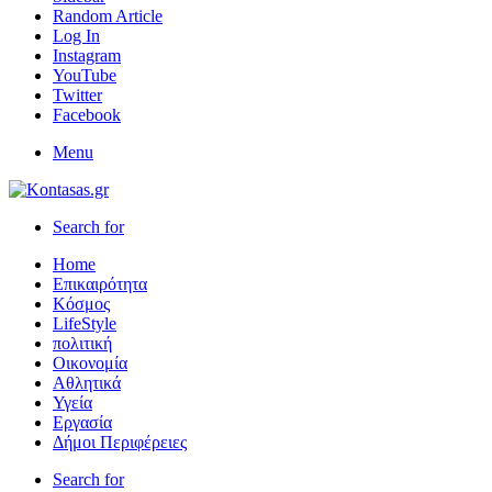
Random Article
Log In
Instagram
YouTube
Twitter
Facebook
Menu
Search for
Home
Επικαιρότητα
Κόσμος
LifeStyle
πολιτική
Οικονομία
Αθλητικά
Υγεία
Εργασία
Δήμοι Περιφέρειες
Search for