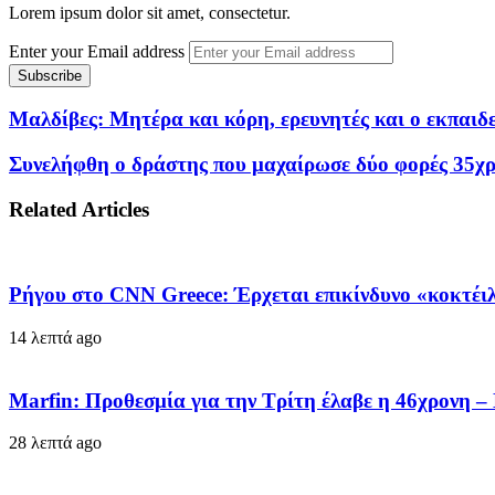
Lorem ipsum dolor sit amet, consectetur.
Enter your Email address
Μαλδίβες: Μητέρα και κόρη, ερευνητές και ο εκπαιδ
Συνελήφθη ο δράστης που μαχαίρωσε δύο φορές 35χρ
Related Articles
Ρήγου στο CNN Greece: Έρχεται επικίνδυνο «κοκτέιλ»
14 λεπτά ago
Marfin: Προθεσμία για την Τρίτη έλαβε η 46χρονη 
28 λεπτά ago