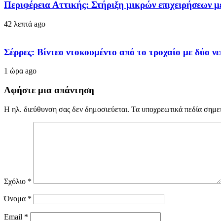
Περιφέρεια Αττικής: Στήριξη μικρών επιχειρήσεων μ
42 λεπτά ago
Σέρρες: Βίντεο ντοκουμέντο από το τροχαίο με δύο ν
1 ώρα ago
Αφήστε μια απάντηση
Η ηλ. διεύθυνση σας δεν δημοσιεύεται.
Τα υποχρεωτικά πεδία σημε
Σχόλιο
*
Όνομα
*
Email
*