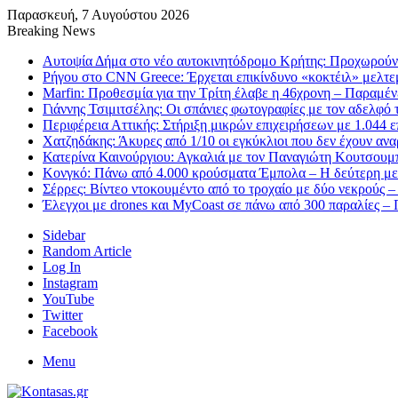
Παρασκευή, 7 Αυγούστου 2026
Breaking News
Αυτοψία Δήμα στο νέο αυτοκινητόδρομο Κρήτης: Προχωρούν
Ρήγου στο CNN Greece: Έρχεται επικίνδυνο «κοκτέιλ» μελτεμ
Marfin: Προθεσμία για την Τρίτη έλαβε η 46χρονη – Παραμέ
Γιάννης Τσιμιτσέλης: Οι σπάνιες φωτογραφίες με τον αδελφό το
Περιφέρεια Αττικής: Στήριξη μικρών επιχειρήσεων με 1.044 
Χατζηδάκης: Άκυρες από 1/10 οι εγκύκλιοι που δεν έχουν αν
Κατερίνα Καινούργιου: Αγκαλιά με τον Παναγιώτη Κουτσουμπ
Κονγκό: Πάνω από 4.000 κρούσματα Έμπολα – Η δεύτερη μεγ
Σέρρες: Βίντεο ντοκουμέντο από το τροχαίο με δύο νεκρούς –
Έλεγχοι με drones και MyCoast σε πάνω από 300 παραλίες –
Sidebar
Random Article
Log In
Instagram
YouTube
Twitter
Facebook
Menu