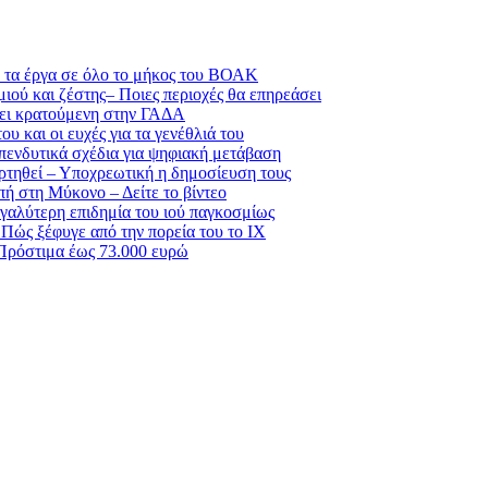
 τα έργα σε όλο το μήκος του ΒΟΑΚ
ιού και ζέστης– Ποιες περιοχές θα επηρεάσει
νει κρατούμενη στην ΓΑΔΑ
υ και οι ευχές για τα γενέθλιά του
επενδυτικά σχέδια για ψηφιακή μετάβαση
αρτηθεί – Υποχρεωτική η δημοσίευση τους
ή στη Μύκονο – Δείτε το βίντεο
αλύτερη επιδημία του ιού παγκοσμίως
 Πώς ξέφυγε από την πορεία του το ΙΧ
 Πρόστιμα έως 73.000 ευρώ