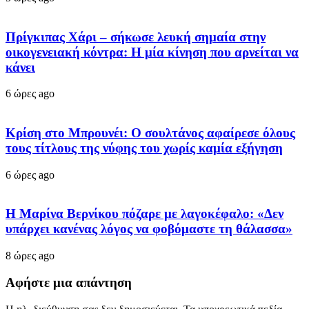
Πρίγκιπας Χάρι – σήκωσε λευκή σημαία στην
οικογενειακή κόντρα: Η μία κίνηση που αρνείται να
κάνει
6 ώρες ago
Κρίση στο Μπρουνέι: Ο σουλτάνος αφαίρεσε όλους
τους τίτλους της νύφης του χωρίς καμία εξήγηση
6 ώρες ago
Η Μαρίνα Βερνίκου πόζαρε με λαγοκέφαλο: «Δεν
υπάρχει κανένας λόγος να φοβόμαστε τη θάλασσα»
8 ώρες ago
Αφήστε μια απάντηση