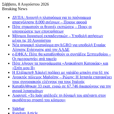
Σάββατο, 8 Αυγούστου 2026
Breaking News
ΔΥΠΑ: Ανοιχτή η πλατφόρμα για το πρόγραμμα
απασχόλησης 8.000 ανέργων – Ποιους αφορά
Πότε σταματούν οι θερινές εκπτώσεις – Ποιες οι
υποχρεώσεις των επιχειρήσεων
Μόνιμοι διορισμοί εκπαιδευτικών – Υποβολή αιτήσεων
μέχρι τις 10 Αυγούστου
Νέα ψηφιακή πλατφόρμα myAGRO για υποβολή Ενιαίας
Αίτησης Ενίσχυσης από την ΑΑΔΕ
e-ΕΦΚΑ: Πότε θα καταβληθούν οι συντάξεις Σεπτεμβρίου –
Οι ημερομηνίες ανά ταμείο
Πότε λήγουν τα προγράμματα «Ανακαίνιση Κατοικίας» και
«Σπίτι μου ΙΙ»
Η Ελίζαμπεθ Χάρλεϊ ποζάρει με γαλάζιο μπικίνι στα 61 της
Ανοικτός πόλεμος Μαδρίτης – Ρώμης: Η Ισπανία επαναφέρει
τους συνοριακούς ελέγχους για τους Ιταλούς
Καταβλήθηκαν 33 εκατ. ευρώ σε 67.746 δικαιούχους για την
αγορά λιπασμάτων
Αραγτσί: «Το Ιράν απέδειξε τη δύναμή του απέναντι στον
ακριβότερο στρατό του κόσμου»
Sidebar
Random Article