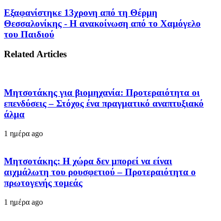
Εξαφανίστηκε 13χρονη από τη Θέρμη
Θεσσαλονίκης - Η ανακοίνωση από το Χαμόγελο
του Παιδιού
Related Articles
Μητσοτάκης για βιομηχανία: Προτεραιότητα οι
επενδύσεις – Στόχος ένα πραγματικό αναπτυξιακό
άλμα
1 ημέρα ago
Μητσοτάκης: Η χώρα δεν μπορεί να είναι
αιχμάλωτη του ρουσφετιού – Προτεραιότητα ο
πρωτογενής τομεάς
1 ημέρα ago