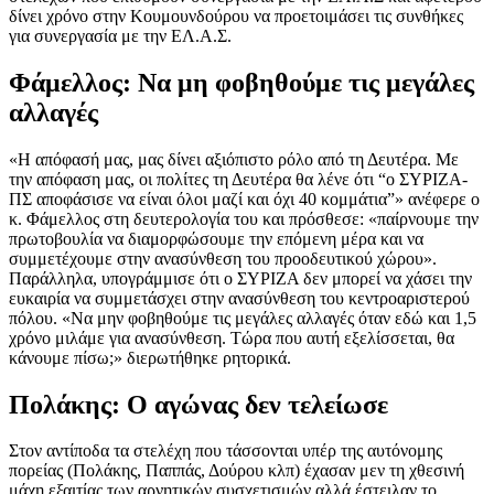
δίνει χρόνο στην Κουμουνδούρου να προετοιμάσει τις συνθήκες
για συνεργασία με την ΕΛ.Α.Σ.
Φάμελλος: Να μη φοβηθούμε τις μεγάλες
αλλαγές
«Η απόφασή μας, μας δίνει αξιόπιστο ρόλο από τη Δευτέρα. Με
την απόφαση μας, οι πολίτες τη Δευτέρα θα λένε ότι “ο ΣΥΡΙΖΑ-
ΠΣ αποφάσισε να είναι όλοι μαζί και όχι 40 κομμάτια”» ανέφερε ο
κ. Φάμελλος στη δευτερολογία του και πρόσθεσε: «παίρνουμε την
πρωτοβουλία να διαμορφώσουμε την επόμενη μέρα και να
συμμετέχουμε στην ανασύνθεση του προοδευτικού χώρου».
Παράλληλα, υπογράμμισε ότι ο ΣΥΡΙΖΑ δεν μπορεί να χάσει την
ευκαιρία να συμμετάσχει στην ανασύνθεση του κεντροαριστερού
πόλου. «Να μην φοβηθούμε τις μεγάλες αλλαγές όταν εδώ και 1,5
χρόνο μιλάμε για ανασύνθεση. Τώρα που αυτή εξελίσσεται, θα
κάνουμε πίσω;» διερωτήθηκε ρητορικά.
Πολάκης: Ο αγώνας δεν τελείωσε
Στον αντίποδα τα στελέχη που τάσσονται υπέρ της αυτόνομης
πορείας (Πολάκης, Παππάς, Δούρου κλπ) έχασαν μεν τη χθεσινή
μάχη εξαιτίας των αρνητικών συσχετισμών αλλά έστειλαν το