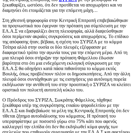
ξεκαθαρίζει, ωστόσο, ότι δεν προτίθεται να αποχωρήσει και να
διαμηνύει ότι ετοιμάζεται για την επόμενη μάχη…
Στη χθεσινή ψηφοφορία στην Κεντρική Επιτροπή επιβεβαιώθηκαν
τα προγνωστικά που έφερναν την πρόταση για σύμπλευση με την
ΕΛ.Α.Σ να εξασφαλίζει άνετη πλειοψηφία, αλλά διαψεύσθηκαν
όσοι περίμεναν ακραίες συγκρούσεις και αποχωρήσεις. Το επίδικο
της απόφασης ήταν, βέβαια, η σχέση του ΣΥΡΙΖΑ με το κόμμα
Τσίπρα αλλά στην ουσία οι δύο πλευρές εξέφρασαν με
διαφορετικό τρόπο την αγωνία τους για την επόμενη μέρα. Από τη
μια πλευρά όσοι στήριξαν την πρόταση Φάμελλου έδωσαν
βαρύτητα στο ότι μια ενδεχόμενη εκλογική σύγκρουση με την
ΕΛ.Α.Σ θα οδηγήσει κατά πάσα πιθανότητα το κόμμα εκτός
Βουλής, όπως προβλέπουν πλέον οι δημοσκοπήσεις. Από την άλλη
πλευρά όσοι συντάχθηκαν με τις εισηγήσεις για αυτόνομη πορεία
εκδήλωσαν την αντίθεσή του στην προοπτική ο ΣΥΡΙΖΑ να κλείσει
οριστικά τον πολυετή αυτοτελή κύκλο του.
Ο Πρόεδρος του ΣΥΡΙΖΑ, Σωκράτης Φάμελλος, τάχθηκε
ξεκάθαρα υπέρ της συγκρότησης ενιαίου ψηφοδελτίου με την
ΕΛ.Α.Σ και διαβεβαίωσε τα μέλη της Κεντρικής Επιτροπής ότι δεν
τίθεται ζήτημα αυτοδιάλυσης του κόμματος. Η πρότασή του
υπερψηφίστηκε με ποσοστό γύρω στο 75% κάτι που αφενός
καλλιεργεί την ελπίδα ότι δεν θα εκδηλωθεί κύμα φυγής των
στελεχών που επιθυμούν συνεργασία με την ΕΛ.Α.Σ και αφετέρου