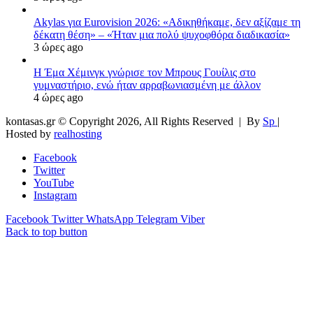
Akylas για Eurovision 2026: «Aδικηθήκαμε, δεν αξίζαμε τη
δέκατη θέση» – «Ήταν μια πολύ ψυχοφθόρα διαδικασία»
3 ώρες ago
Η Έμα Χέμινγκ γνώρισε τον Μπρους Γουίλις στο
γυμναστήριο, ενώ ήταν αρραβωνιασμένη με άλλον
4 ώρες ago
kontasas.gr © Copyright 2026, All Rights Reserved |
By
Sp
|
Hosted by
realhosting
Facebook
Twitter
YouTube
Instagram
Facebook
Twitter
WhatsApp
Telegram
Viber
Back to top button