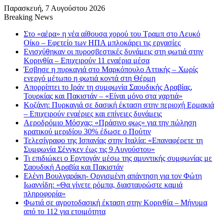
Παρασκευή, 7 Αυγούστου 2026
Breaking News
Στο «αέρα» η νέα αίθουσα χορού του Τραμπ στο Λευκό
Οίκο – Εφετείο των ΗΠΑ μπλοκάρει τις εργασίες
Ενισχύθηκαν οι πυροσβεστικές δυνάμεις στη φωτιά στην
Κορινθία – Επιχειρούν 11 εναέρια μέσα
Έσβησε η πυρκαγιά στο Μαρκόπουλο Αττικής – Χωρίς
ενεργό μέτωπο η φωτιά κοντά στη Θέρμη
Απορρίπτει το Ιράν τη συμφωνία Σαουδικής Αραβίας,
Τουρκίας και Πακιστάν – «Είναι μόνο στα χαρτιά»
Κοζάνη: Πυρκαγιά σε δασική έκταση στην περιοχή Ερμακιά
– Επιχειρούν εναέριες και επίγειες δυνάμεις
Αεροδρόμιο Μόσχας: «Πράσινο φως» για την πώληση
κρατικού μεριδίου 30% έδωσε ο Πούτιν
Τελεσίγραφο της Ισπανίας στην Ιταλία: «Επαναφέρετε τη
Συμφωνία Σένγκεν έως τις 9 Αυγούστου»
Τι επιδιώκει ο Ερντογάν μέσω της αμυντικής συμφωνίας με
Σαουδική Αραβία και Πακιστάν
Ελένη Βουλγαράκη- Οργισμένη απάντηση για τον Φώτη
Ιωαννίδη: «Θα γίνετε ρόμπα, διασταυρώστε καμιά
πληροφορία»
Φωτιά σε αγροτοδασική έκταση στην Κορινθία – Μήνυμα
από το 112 για ετοιμότητα