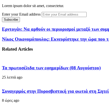
Lorem ipsum dolor sit amet, consectetur.
Enter your Email address
Ερντογάν: Να αρθούν οι περιορισμοί μεταξύ των σ
Νίκος Οικονομόπουλος: Εκνευρίστηκε την ώρα που τρ
Related Articles
Τα πρωτοσέλιδα των εφημερίδων (08 Αυγούστου)
25 λεπτά ago
Συναγερμός στην Πυροσβεστική για φωτιά στη Σητεία
8 ώρες ago