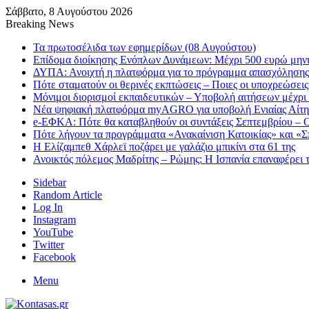
Σάββατο, 8 Αυγούστου 2026
Breaking News
Τα πρωτοσέλιδα των εφημερίδων (08 Αυγούστου)
Επίδομα διοίκησης Ενόπλων Δυνάμεων: Μέχρι 500 ευρώ μηνιαί
ΔΥΠΑ: Ανοιχτή η πλατφόρμα για το πρόγραμμα απασχόλησης
Πότε σταματούν οι θερινές εκπτώσεις – Ποιες οι υποχρεώσει
Μόνιμοι διορισμοί εκπαιδευτικών – Υποβολή αιτήσεων μέχρι
Νέα ψηφιακή πλατφόρμα myAGRO για υποβολή Ενιαίας Αίτη
e-ΕΦΚΑ: Πότε θα καταβληθούν οι συντάξεις Σεπτεμβρίου – Ο
Πότε λήγουν τα προγράμματα «Ανακαίνιση Κατοικίας» και «Σπ
Η Ελίζαμπεθ Χάρλεϊ ποζάρει με γαλάζιο μπικίνι στα 61 της
Ανοικτός πόλεμος Μαδρίτης – Ρώμης: Η Ισπανία επαναφέρει τ
Sidebar
Random Article
Log In
Instagram
YouTube
Twitter
Facebook
Menu