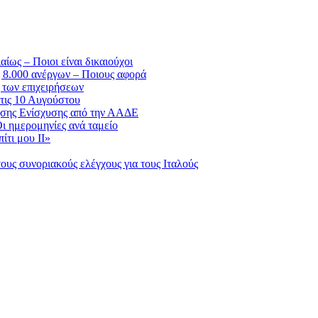
ως – Ποιοι είναι δικαιούχοι
 8.000 ανέργων – Ποιους αφορά
ς των επιχειρήσεων
 τις 10 Αυγούστου
σης Ενίσχυσης από την ΑΑΔΕ
ι ημερομηνίες ανά ταμείο
ίτι μου ΙΙ»
ους συνοριακούς ελέγχους για τους Ιταλούς