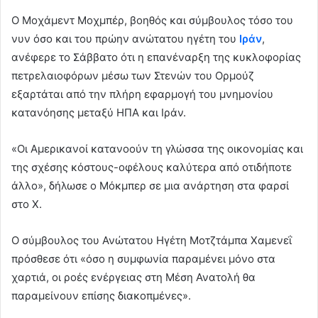
d
Ο Μοχάμεντ Μοχμπέρ, βοηθός και σύμβουλος τόσο του
a
νυν όσο και του πρώην ανώτατου ηγέτη του
Ιράν
,
n
e
ανέφερε το Σάββατο ότι η επανέναρξη της κυκλοφορίας
m
πετρελαιοφόρων μέσω των Στενών του Ορμούζ
a
εξαρτάται από την πλήρη εφαρμογή του μνημονίου
i
κατανόησης μεταξύ ΗΠΑ και Ιράν.
l
«Οι Αμερικανοί κατανοούν τη γλώσσα της οικονομίας και
της σχέσης κόστους-οφέλους καλύτερα από οτιδήποτε
άλλο», δήλωσε ο Μόκμπερ σε μια ανάρτηση στα φαρσί
στο X.
Ο σύμβουλος του Ανώτατου Ηγέτη Μοτζτάμπα Χαμενεΐ
πρόσθεσε ότι «όσο η συμφωνία παραμένει μόνο στα
χαρτιά, οι ροές ενέργειας στη Μέση Ανατολή θα
παραμείνουν επίσης διακοπμένες».