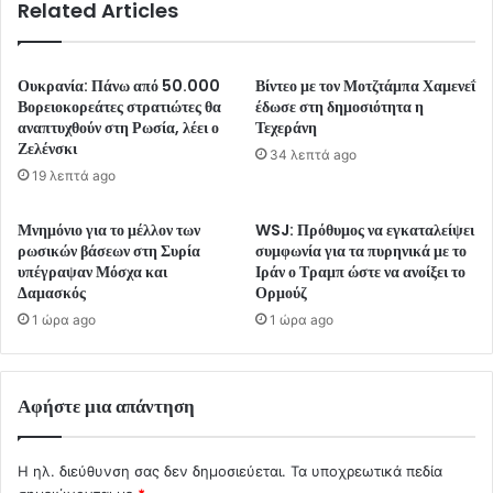
Related Articles
Ουκρανία: Πάνω από 50.000
Βίντεο με τον Μοτζτάμπα Χαμενεΐ
Βορειοκορεάτες στρατιώτες θα
έδωσε στη δημοσιότητα η
αναπτυχθούν στη Ρωσία, λέει ο
Τεχεράνη
Ζελένσκι
34 λεπτά ago
19 λεπτά ago
Μνημόνιο για το μέλλον των
WSJ: Πρόθυμος να εγκαταλείψει
ρωσικών βάσεων στη Συρία
συμφωνία για τα πυρηνικά με το
υπέγραψαν Μόσχα και
Ιράν ο Τραμπ ώστε να ανοίξει το
Δαμασκός
Ορμούζ
1 ώρα ago
1 ώρα ago
Αφήστε μια απάντηση
Η ηλ. διεύθυνση σας δεν δημοσιεύεται.
Τα υποχρεωτικά πεδία