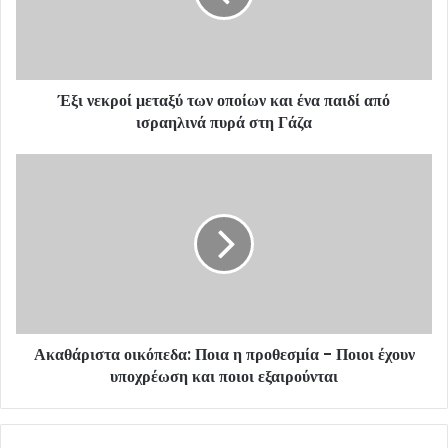
i
l
a
d
d
Έξι νεκροί μεταξύ των οποίων και ένα παιδί από
r
ισραηλινά πυρά στη Γάζα
e
s
s
Ακαθάριστα οικόπεδα: Ποια η προθεσμία - Ποιοι έχουν
υποχρέωση και ποιοι εξαιρούνται