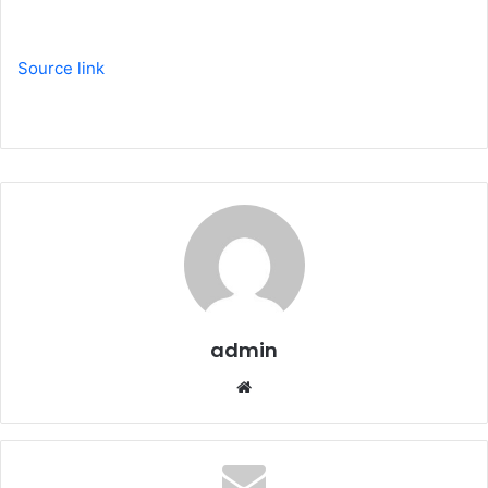
Source link
admin
W
e
b
s