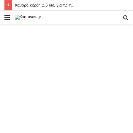
Καθαρά κέρδη 2,5 δισ. για τις τράπεζες – Στα 15 δισ. ευρώ ο στόχος για νέα δάνεια το 2026
Menu
S
fo