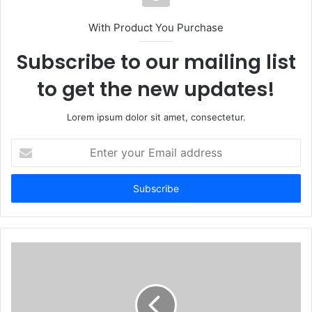
i
t
With Product You Purchase
e
Subscribe to our mailing list
to get the new updates!
Lorem ipsum dolor sit amet, consectetur.
E
n
t
e
r
y
o
u
r
E
m
a