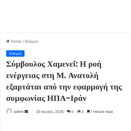
Home
/
Κόσμος
Κόσμος
Σύμβουλος Χαμενεΐ: Η ροή
ενέργειας στη Μ. Ανατολή
εξαρτάται από την εφαρμογή της
συμφωνίας ΗΠΑ-Ιράν
admin
S
20 Ιουνίου, 2026
0
2
1 minute read
e
n